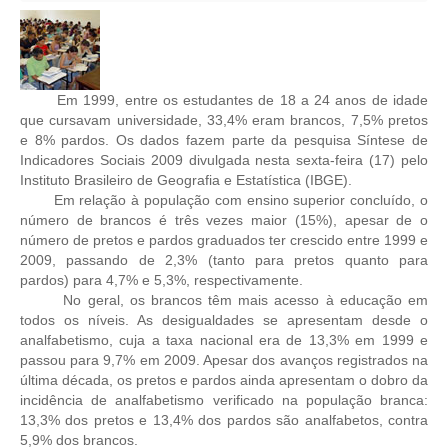
CRESCE BRASIL
CONSELHO TECNOLÓGICO
Em 1999, entre os estudantes de 18 a 24 anos de idade
HISTÓRICO E ATUAÇÃO
que cursavam universidade, 33,4% eram brancos, 7,5% pretos
e 8% pardos. Os dados fazem parte da pesquisa Síntese de
COMPOSIÇÃO
Indicadores Sociais 2009 divulgada nesta sexta-feira (17) pelo
Instituto Brasileiro de Geografia e Estatística (IBGE).
CONSELHOS ASSESSORES
Em relação à população com ensino superior concluído, o
número de brancos é três vezes maior (15%), apesar de o
PERSONALIDADES DA TECNOLOGIA
número de pretos e pardos graduados ter crescido entre 1999 e
2009, passando de 2,3% (tanto para pretos quanto para
pardos) para 4,7% e 5,3%, respectivamente.
NÚCLEO DA MULHER ENGENHEIRA
No geral, os brancos têm mais acesso à educação em
todos os níveis. As desigualdades se apresentam desde o
TRANSPARÊNCIA
analfabetismo, cuja a taxa nacional era de 13,3% em 1999 e
passou para 9,7% em 2009. Apesar dos avanços registrados na
JURÍDICO
última década, os pretos e pardos ainda apresentam o dobro da
incidência de analfabetismo verificado na população branca:
CONSULTORIA
13,3% dos pretos e 13,4% dos pardos são analfabetos, contra
5,9% dos brancos.
ACORDOS, CONVENÇÕES E DISSÍDIOS