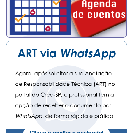
PUBLICAÇÕES
PUBLICIDADE
MANUAL DE REDAÇÃO
RELEASES
CONTATO
CADASTRO
ASSOCIE-SE
ATUALIZAÇÃO CADASTRAL
NÚCLEO JOVEM