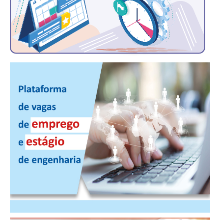
CONTATO
CURSOS
ENGENHEIRO EMPREENDEDOR
SEESP EDUCAÇÃO
PLATAFORMAS GRATUITAS
BENEFÍCIOS
APOSENTADORIA
CONVÊNIOS
PLANO DE SAÚDE
SEESPPREV