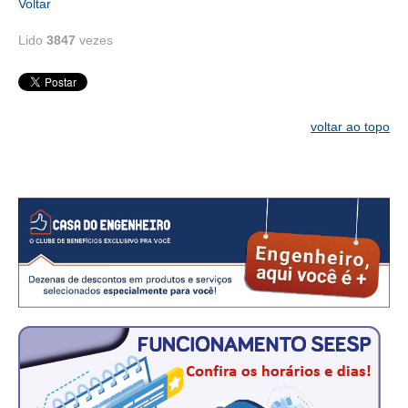
Voltar
RES 1.002/2002 – CÓDIGO DE ÉTICA
Lido
3847
vezes
HOMOLOGAÇÕES
PISO SALARIAL
voltar ao topo
FIQUE POR DENTRO
OPORTUNIDADES
APRESENTAÇÃO
EMPREGO E ESTÁGIO
CARREIRA
AUTÔNOMOS E SERVIÇOS
NEWSLETTER
GUIA DAS ENGENHARIAS