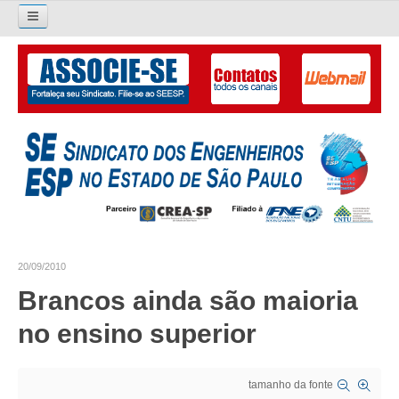
Pesquisar...
O SINDICATO
APRESENTAÇÃO
PALAVRA DO PRESIDENTE
DIRETORIA
DIRETORIA
20/09/2010
LIVRO GESTÃO 2026-2029
Brancos ainda são maioria
SUBSEDES SINDICAIS
no ensino superior
GALERIA EX-PRESIDENTES
tamanho da fonte
ORGANOGRAMA