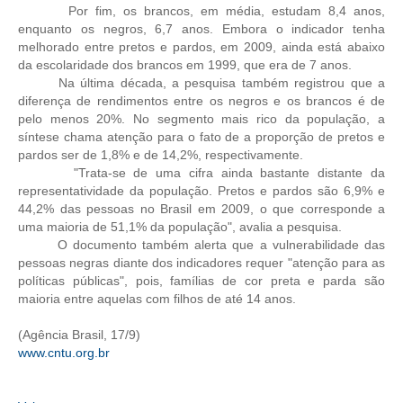
Por fim, os brancos, em média, estudam 8,4 anos,
enquanto os negros, 6,7 anos. Embora o indicador tenha
CONTRIBUIÇÕES
melhorado entre pretos e pardos, em 2009, ainda está abaixo
da escolaridade dos brancos em 1999, que era de 7 anos.
CONTRIBUIÇÃO ASSISTENCIAL
Na última década, a pesquisa também registrou que a
diferença de rendimentos entre os negros e os brancos é de
CONTRIBUIÇÃO ASSOCIATIVA OU ANUIDADE DE SÓCIO
pelo menos 20%. No segmento mais rico da população, a
síntese chama atenção para o fato de a proporção de pretos e
CONTRIBUIÇÃO SINDICAL URBANA
pardos ser de 1,8% e de 14,2%, respectivamente.
"Trata-se de uma cifra ainda bastante distante da
REVISÃO DE APOSENTADORIA
representatividade da população. Pretos e pardos são 6,9% e
44,2% das pessoas no Brasil em 2009, o que corresponde a
FGTS EXPURGOS
uma maioria de 51,1% da população", avalia a pesquisa.
O documento também alerta que a vulnerabilidade das
FGTS CORREÇÃO
pessoas negras diante dos indicadores requer "atenção para as
políticas públicas", pois, famílias de cor preta e parda são
LEGISLAÇÃO
maioria entre aquelas com filhos de até 14 anos.
LEI 4.950-A/1966 – PISO SALARIAL
(Agência Brasil, 17/9)
www.cntu.org.br
LEI 5.194/1966 – REGULAMENTAÇÃO DA PROFISSÃO
LEI 6.496/1977 – ART