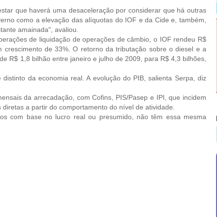
tar que haverá uma desaceleração por considerar que há outras
overno como a elevação das alíquotas do IOF e da Cide e, também,
ante amainada", avaliou.
rações de liquidação de operações de câmbio, o IOF rendeu R$
 crescimento de 33%. O retorno da tributação sobre o diesel e a
e R$ 1,8 bilhão entre janeiro e julho de 2009, para R$ 4,3 bilhões,
tinto da economia real. A evolução do PIB, salienta Serpa, diz
sais da arrecadação, com Cofins, PIS/Pasep e IPI, que incidem
diretas a partir do comportamento do nível de atividade.
 com base no lucro real ou presumido, não têm essa mesma