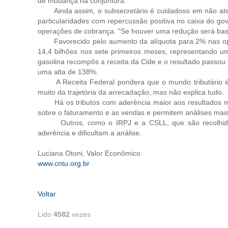
de mudança na conjuntura.
Ainda assim, o subsecretário é cuidadoso em não ates
particularidades com repercussão positiva no caixa do g
operações de cobrança. "Se houver uma redução será bast
Favorecido pelo aumento da alíquota para 2% nas ope
14,4 bilhões nos sete primeiros meses, representando um
gasolina recompôs a receita da Cide e o resultado passou d
uma alta de 138%.
A Receita Federal pondera que o mundo tributário é dis
muito da trajetória da arrecadação, mas não explica tudo.
Há os tributos com aderência maior aos resultados men
sobre o faturamento e as vendas e permitem análises mais 
Outros, como o IRPJ e a CSLL, que são recolhidos
aderência e dificultam a análise.
Luciana Otoni, Valor Econômico
www.cntu.org.br
Voltar
Lido
4582
vezes