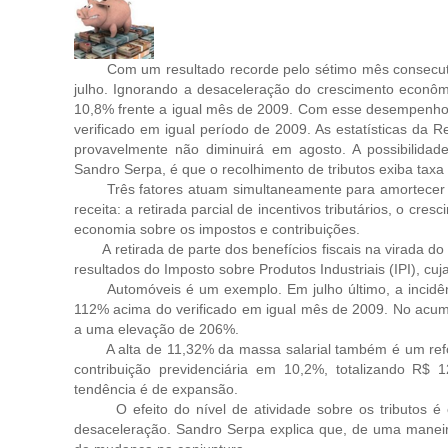
Com um resultado recorde pelo sétimo mês consecutivo,
julho. Ignorando a desaceleração do crescimento econôm
10,8% frente a igual mês de 2009. Com esse desempenho
verificado em igual período de 2009. As estatísticas da
provavelmente não diminuirá em agosto. A possibilidad
Sandro Serpa, é que o recolhimento de tributos exiba tax
Três fatores atuam simultaneamente para amortecer os
receita: a retirada parcial de incentivos tributários, o c
economia sobre os impostos e contribuições.
A retirada de parte dos benefícios fiscais na virada do
resultados do Imposto sobre Produtos Industriais (IPI), cu
Automóveis é um exemplo. Em julho último, a incidênc
112% acima do verificado em igual mês de 2009. No acum
a uma elevação de 206%.
A alta de 11,32% da massa salarial também é um refor
contribuição previdenciária em 10,2%, totalizando R$
tendência é de expansão.
O efeito do nível de atividade sobre os tributos é o 
desaceleração. Sandro Serpa explica que, de uma maneira