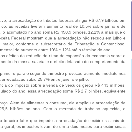
 a arrecadação de tributos federais atingiu R$ 67,9 bilhões em
ico, as receitas tiveram aumento real de 10,5% sobre junho e de
, o acumulado no ano soma R$ 450,9 bilhões, 12,2% a mais que o
 Receita Federal mostram que a arrecadação não recuou em julho e
e maior, conforme o subsecretário de Tributação e Contencioso,
a mensal de aumento entre 10% e 12% até o término do ano.
 efeitos da redução do ritmo de expansão da economia sobre a
rescimento da massa salarial e o efeito defasado do comportamento da
 primeiro para o segundo trimestre provocou aumento imediato nos
ja arrecadação subiu 25,7% entre janeiro e julho.
ia do imposto sobre a venda de veículos gerou R$ 443 milhões,
ulado do ano, essa arrecadação soma R$ 2,7 bilhões, equivalente
ço. Além de alimentar o consumo, ela ampliou a arrecadação da
 125,5 bilhões no ano. Com o mercado de trabalho aquecido, a
terceiro fator que impede a arrecadação de exibir os sinais de
 geral, os impostos levam de um a dois meses para exibir sinais