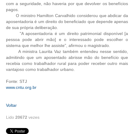
com a seguridade, não haveria por que devolver os benefícios
pagos.
CONTRIBUIÇÕES
O ministro Hamilton Carvalhido considerou que abdicar da
aposentadoria é um direito do beneficiado que depende apenas
CONTRIBUIÇÃO ASSISTENCIAL
de sua própria deliberação.
"A aposentadoria é um direito patrimonial disponível [a
CONTRIBUIÇÃO ASSOCIATIVA OU ANUIDADE DE SÓCIO
pessoa pode abrir mão] e o interessado pode escolher o
sistema que melhor lhe assiste", afirmou o magistrado.
CONTRIBUIÇÃO SINDICAL URBANA
A ministra Laurita Vaz também entendeu nesse sentido,
admitindo que um aposentado abrisse mão do benefício que
REVISÃO DE APOSENTADORIA
recebia como trabalhador rural para poder receber outro mais
vantajoso como trabalhador urbano.
FGTS EXPURGOS
Fonte: STJ
FGTS CORREÇÃO
www.cntu.org.br
LEGISLAÇÃO
Voltar
LEI 4.950-A/1966 – PISO SALARIAL
Lido
20672
vezes
LEI 5.194/1966 – REGULAMENTAÇÃO DA PROFISSÃO
LEI 6.496/1977 – ART