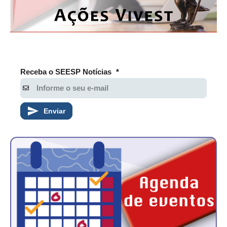
CONSÓRCIOS
CAMPANHAS SALARIAIS
COMUNICAÇÃO
PALAVRA DO MURILO
Receba o SEESP Notícias
*
NOTÍCIAS
CONTEÚDO ESPECIAL
Enviar
JORNAL DO ENGENHEIRO
AGENDA
SEESP NOTÍCIAS
NOTÍCIAS NO WHATSAPP
FOTOS