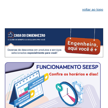
RES 1.002/2002 – CÓDIGO DE ÉTICA
voltar ao topo
HOMOLOGAÇÕES
PISO SALARIAL
FIQUE POR DENTRO
OPORTUNIDADES
APRESENTAÇÃO
EMPREGO E ESTÁGIO
CARREIRA
AUTÔNOMOS E SERVIÇOS
NEWSLETTER
GUIA DAS ENGENHARIAS