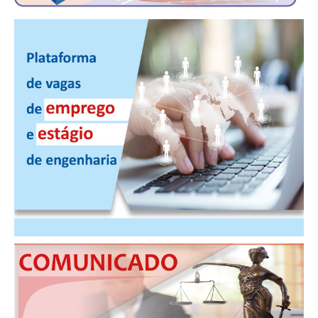
CONTATO
CURSOS
ENGENHEIRO EMPREENDEDOR
SEESP EDUCAÇÃO
PLATAFORMAS GRATUITAS
BENEFÍCIOS
APOSENTADORIA
CONVÊNIOS
PLANO DE SAÚDE
SEESPPREV