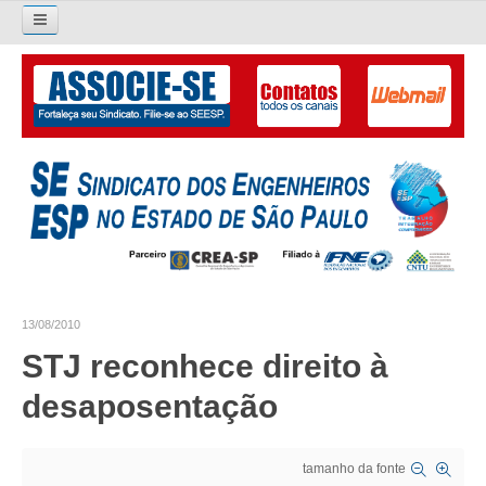
Pesquisar...
O SINDICATO
APRESENTAÇÃO
PALAVRA DO PRESIDENTE
DIRETORIA
DIRETORIA
13/08/2010
LIVRO GESTÃO 2026-2029
STJ reconhece direito à
SUBSEDES SINDICAIS
desaposentação
GALERIA EX-PRESIDENTES
tamanho da fonte
ORGANOGRAMA