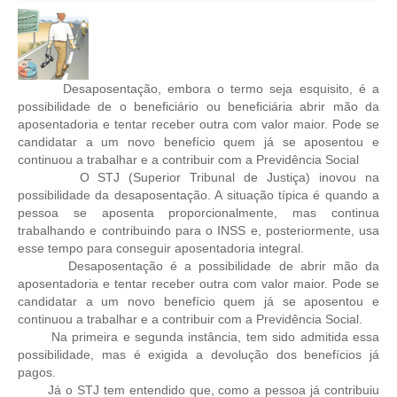
CRESCE BRASIL
CONSELHO TECNOLÓGICO
Desaposentação, embora o termo seja esquisito, é a
HISTÓRICO E ATUAÇÃO
possibilidade de o beneficiário ou beneficiária abrir mão da
aposentadoria e tentar receber outra com valor maior. Pode se
COMPOSIÇÃO
candidatar a um novo benefício quem já se aposentou e
continuou a trabalhar e a contribuir com a Previdência Social
CONSELHOS ASSESSORES
O STJ (Superior Tribunal de Justiça) inovou na
possibilidade da desaposentação. A situação típica é quando a
PERSONALIDADES DA TECNOLOGIA
pessoa se aposenta proporcionalmente, mas continua
trabalhando e contribuindo para o INSS e, posteriormente, usa
esse tempo para conseguir aposentadoria integral.
NÚCLEO DA MULHER ENGENHEIRA
Desaposentação é a possibilidade de abrir mão da
aposentadoria e tentar receber outra com valor maior. Pode se
TRANSPARÊNCIA
candidatar a um novo benefício quem já se aposentou e
continuou a trabalhar e a contribuir com a Previdência Social.
JURÍDICO
Na primeira e segunda instância, tem sido admitida essa
possibilidade, mas é exigida a devolução dos benefícios já
CONSULTORIA
pagos.
Já o STJ tem entendido que, como a pessoa já contribuiu
ACORDOS, CONVENÇÕES E DISSÍDIOS