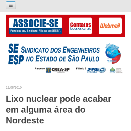
Pesquisar...
O SINDICATO
APRESENTAÇÃO
PALAVRA DO PRESIDENTE
DIRETORIA
DIRETORIA
12/08/2010
LIVRO GESTÃO 2026-2029
Lixo nuclear pode acabar
SUBSEDES SINDICAIS
em alguma área do
GALERIA EX-PRESIDENTES
Nordeste
ORGANOGRAMA