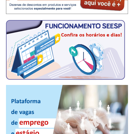
CONTATO
CURSOS
ENGENHEIRO EMPREENDEDOR
SEESP EDUCAÇÃO
PLATAFORMAS GRATUITAS
BENEFÍCIOS
APOSENTADORIA
CONVÊNIOS
PLANO DE SAÚDE
SEESPPREV