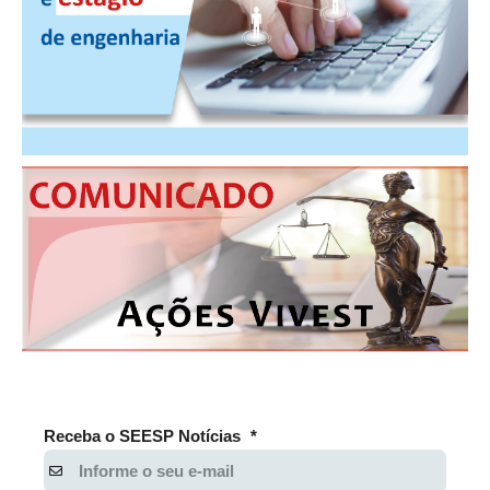
CONSÓRCIOS
CAMPANHAS SALARIAIS
COMUNICAÇÃO
PALAVRA DO MURILO
NOTÍCIAS
CONTEÚDO ESPECIAL
JORNAL DO ENGENHEIRO
AGENDA
SEESP NOTÍCIAS
NOTÍCIAS NO WHATSAPP
Receba o SEESP Notícias
*
FOTOS