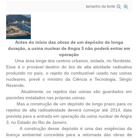
tamanho da fonte
CRESCE BRASIL
CONSELHO TECNOLÓGICO
HISTÓRICO E ATUAÇÃO
Antes do início das obras de um depósito de longa
duração, a usina nuclear de Angra 3 não poderá entrar em
COMPOSIÇÃO
operação
Uma área longe dos centros urbanos, isolada, no Nordeste.
CONSELHOS ASSESSORES
Esse é o provável destino do lixo de alta atividade radioativa
produzido no país, o rejeito do combustível usado nas usinas
PERSONALIDADES DA TECNOLOGIA
nucleares, prevê o ministro da Ciência e Tecnologia, Sérgio
Rezende.
NÚCLEO DA MULHER ENGENHEIRA
Atualmente, os rejeitos das usinas são guardados em
piscinões instalados nas próprias usinas.
TRANSPARÊNCIA
Mas a construção de um depósito de longo prazo para os
rejeitos de alta radioatividade deverá começar até 2014, data
JURÍDICO
prevista para a entrada em operação da usina nuclear de Angra
3, no Estado do Rio de Janeiro.
CONSULTORIA
A construção desse depósito é uma das exigências da
licença ambiental concedida para a retomada das obras de
ACORDOS, CONVENÇÕES E DISSÍDIOS