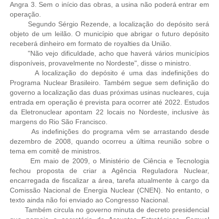
Angra 3. Sem o início das obras, a usina não poderá entrar em
operação.
CONTRIBUIÇÕES
Segundo Sérgio Rezende, a localização do depósito será
objeto de um leilão. O município que abrigar o futuro depósito
CONTRIBUIÇÃO ASSISTENCIAL
receberá dinheiro em formato de royalties da União.
"Não vejo dificuldade, acho que haverá vários municípios
CONTRIBUIÇÃO ASSOCIATIVA OU ANUIDADE DE SÓCIO
disponíveis, provavelmente no Nordeste", disse o ministro.
A localização do depósito é uma das indefinições do
CONTRIBUIÇÃO SINDICAL URBANA
Programa Nuclear Brasileiro. Também segue sem definição do
governo a localização das duas próximas usinas nucleares, cuja
REVISÃO DE APOSENTADORIA
entrada em operação é prevista para ocorrer até 2022. Estudos
da Eletronuclear apontam 22 locais no Nordeste, inclusive às
FGTS EXPURGOS
margens do Rio São Francisco.
As indefinições do programa vêm se arrastando desde
FGTS CORREÇÃO
dezembro de 2008, quando ocorreu a última reunião sobre o
tema em comitê de ministros.
LEGISLAÇÃO
Em maio de 2009, o Ministério de Ciência e Tecnologia
fechou proposta de criar a Agência Reguladora Nuclear,
LEI 4.950-A/1966 – PISO SALARIAL
encarregada de fiscalizar a área, tarefa atualmente à cargo da
Comissão Nacional de Energia Nuclear (CNEN). No entanto, o
LEI 5.194/1966 – REGULAMENTAÇÃO DA PROFISSÃO
texto ainda não foi enviado ao Congresso Nacional.
Também circula no governo minuta de decreto presidencial
LEI 6.496/1977 – ART