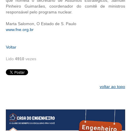
que nomeia o secretário de Assuntos Estratégicos, Samuel
Pinheiro Guimarães, coordenador do comitê de ministros
RES 1.002/2002 – CÓDIGO DE ÉTICA
responsável pelo programa nuclear.
HOMOLOGAÇÕES
Marta Salomon, O Estado de S. Paulo
www.fne.org.br
PISO SALARIAL
Voltar
FIQUE POR DENTRO
Lido
4910
vezes
OPORTUNIDADES
APRESENTAÇÃO
EMPREGO E ESTÁGIO
voltar ao topo
CARREIRA
AUTÔNOMOS E SERVIÇOS
NEWSLETTER
GUIA DAS ENGENHARIAS