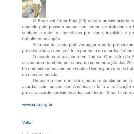
O Brasil vai firmar hoje (29) acordo previdenciário com
naquele país possam somar seu tempo de trabalho no Bra
venham a obter os benefícios por idade, invalidez e pe
trabalhem no Japão.
Pelo acordo, cada país vai pagar a parte proporcional
previdenciário, como já é feito por meio de acordos firmad
O acordo será assinado em Tóquio. O ministro da Prev
assinatura e também por causa da comemoração dos 20 an
há entendimentos com os Estados Unidos para que os traba
da mesma medida.
De acordo com o ministro, outros entendimentos já for
acordos com países das Américas e falta a ratificaçã
prevista acordos previdenciários com Israel, Síria, Líbano
www.cntu.org.br
Voltar