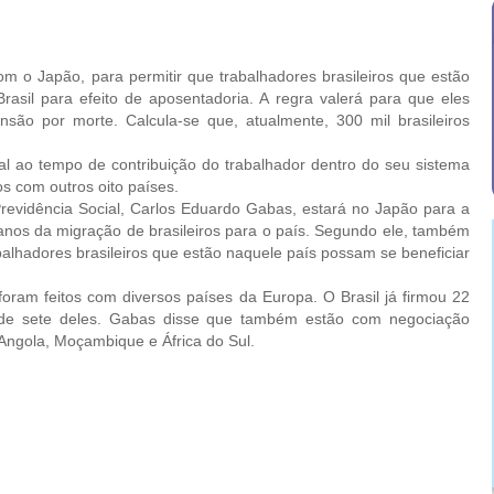
 o Japão, para permitir que trabalhadores brasileiros que estão
sil para efeito de aposentadoria. A regra valerá para que eles
nsão por morte. Calcula-se que, atualmente, 300 mil brasileiros
 ao tempo de contribuição do trabalhador dentro do seu sistema
os com outros oito países.
idência Social, Carlos Eduardo Gabas, estará no Japão para a
os da migração de brasileiros para o país. Segundo ele, também
lhadores brasileiros que estão naquele país possam se beneficiar
am feitos com diversos países da Europa. O Brasil já firmou 22
o de sete deles. Gabas disse que também estão com negociação
, Angola, Moçambique e África do Sul.