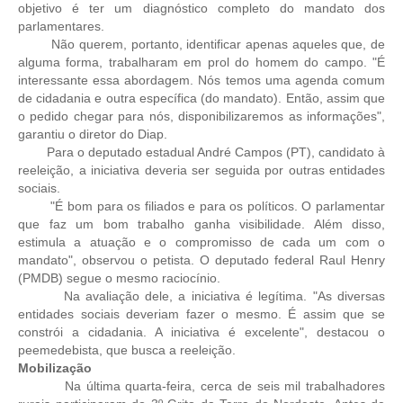
objetivo é ter um diagnóstico completo do mandato dos
parlamentares.
CONTRIBUIÇÕES
Não querem, portanto, identificar apenas aqueles que, de
alguma forma, trabalharam em prol do homem do campo. "É
CONTRIBUIÇÃO ASSISTENCIAL
interessante essa abordagem. Nós temos uma agenda comum
de cidadania e outra específica (do mandato). Então, assim que
CONTRIBUIÇÃO ASSOCIATIVA OU ANUIDADE DE SÓCIO
o pedido chegar para nós, disponibilizaremos as informações",
garantiu o diretor do Diap.
CONTRIBUIÇÃO SINDICAL URBANA
Para o deputado estadual André Campos (PT), candidato à
reeleição, a iniciativa deveria ser seguida por outras entidades
REVISÃO DE APOSENTADORIA
sociais.
"É bom para os filiados e para os políticos. O parlamentar
FGTS EXPURGOS
que faz um bom trabalho ganha visibilidade. Além disso,
estimula a atuação e o compromisso de cada um com o
FGTS CORREÇÃO
mandato", observou o petista. O deputado federal Raul Henry
(PMDB) segue o mesmo raciocínio.
LEGISLAÇÃO
Na avaliação dele, a iniciativa é legítima. "As diversas
entidades sociais deveriam fazer o mesmo. É assim que se
LEI 4.950-A/1966 – PISO SALARIAL
constrói a cidadania. A iniciativa é excelente", destacou o
peemedebista, que busca a reeleição.
LEI 5.194/1966 – REGULAMENTAÇÃO DA PROFISSÃO
Mobilização
Na última quarta-feira, cerca de seis mil trabalhadores
LEI 6.496/1977 – ART