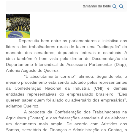
tamanho da fonte
CRESCE BRASIL
CONSELHO TECNOLÓGICO
HISTÓRICO E ATUAÇÃO
Repercutiu bem entre os parlamentares a iniciativa dos
líderes dos trabalhadores rurais de fazer uma "radiografia" do
COMPOSIÇÃO
mandato dos senadores, deputados federais e estaduais. A
ideia também é bem vista pelo diretor de Documentação do
CONSELHOS ASSESSORES
Departamento Intersindical de Assessoria Parlamentar (Diap),
Antonio Augusto de Queiroz.
PERSONALIDADES DA TECNOLOGIA
"É absolutamente correto", afirmou. Segundo ele, o
mesmo procedimento está sendo adotado pelos representantes
NÚCLEO DA MULHER ENGENHEIRA
da Confederação Nacional da Indústria (CNI) e demais
entidades representativas do empresariado brasileiro. "Eles
TRANSPARÊNCIA
querem saber quem foi aliado ou adversário dos empresários",
adiantou Queiroz.
JURÍDICO
A proposta da Confederação dos Trabalhadores na
Agricultura (Contag) e das federações estaduais é de elaborar
CONSULTORIA
um documento mais amplo. De acordo com Aristides dos
Santos, secretário de Finanças e Administração da Contag, o
ACORDOS, CONVENÇÕES E DISSÍDIOS