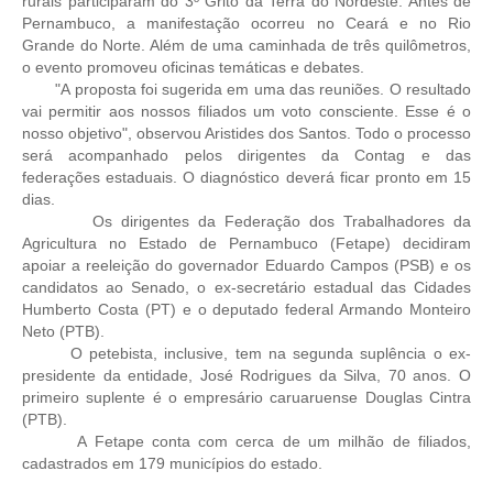
rurais participaram do 3º Grito da Terra do Nordeste. Antes de
Pernambuco, a manifestação ocorreu no Ceará e no Rio
RES 1.002/2002 – CÓDIGO DE ÉTICA
Grande do Norte. Além de uma caminhada de três quilômetros,
o evento promoveu oficinas temáticas e debates.
HOMOLOGAÇÕES
"A proposta foi sugerida em uma das reuniões. O resultado
vai permitir aos nossos filiados um voto consciente. Esse é o
PISO SALARIAL
nosso objetivo", observou Aristides dos Santos. Todo o processo
será acompanhado pelos dirigentes da Contag e das
federações estaduais. O diagnóstico deverá ficar pronto em 15
FIQUE POR DENTRO
dias.
Os dirigentes da Federação dos Trabalhadores da
OPORTUNIDADES
Agricultura no Estado de Pernambuco (Fetape) decidiram
apoiar a reeleição do governador Eduardo Campos (PSB) e os
APRESENTAÇÃO
candidatos ao Senado, o ex-secretário estadual das Cidades
Humberto Costa (PT) e o deputado federal Armando Monteiro
EMPREGO E ESTÁGIO
Neto (PTB).
O petebista, inclusive, tem na segunda suplência o ex-
CARREIRA
presidente da entidade, José Rodrigues da Silva, 70 anos. O
primeiro suplente é o empresário caruaruense Douglas Cintra
AUTÔNOMOS E SERVIÇOS
(PTB).
A Fetape conta com cerca de um milhão de filiados,
NEWSLETTER
cadastrados em 179 municípios do estado.
GUIA DAS ENGENHARIAS