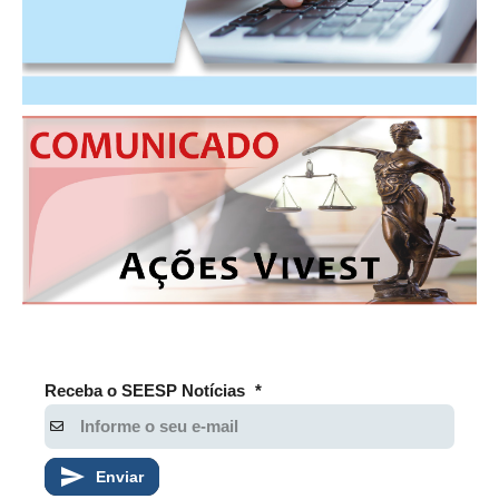
PUBLICAÇÕES
PUBLICIDADE
MANUAL DE REDAÇÃO
RELEASES
CONTATO
CADASTRO
ASSOCIE-SE
ATUALIZAÇÃO CADASTRAL
NÚCLEO JOVEM
Receba o SEESP Notícias
*
Enviar