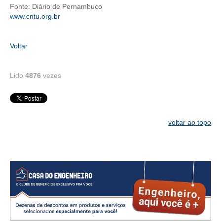
Fonte: Diário de Pernambuco
www.cntu.org.br
CONTATO
CURSOS
Voltar
ENGENHEIRO EMPREENDEDOR
Lido
4876
vezes
SEESP EDUCAÇÃO
PLATAFORMAS GRATUITAS
BENEFÍCIOS
voltar ao topo
APOSENTADORIA
CONVÊNIOS
PLANO DE SAÚDE
SEESPPREV