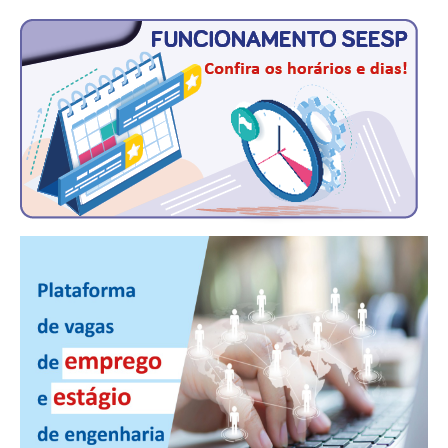
CONSÓRCIOS
CAMPANHAS SALARIAIS
COMUNICAÇÃO
PALAVRA DO MURILO
NOTÍCIAS
CONTEÚDO ESPECIAL
JORNAL DO ENGENHEIRO
AGENDA
SEESP NOTÍCIAS
NOTÍCIAS NO WHATSAPP
FOTOS