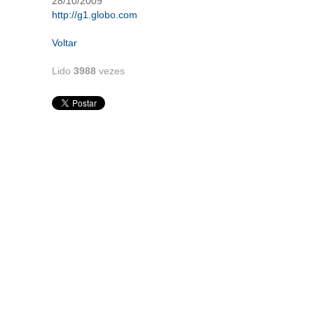
28/10/2009
http://g1.globo.com
Voltar
Lido
3988
vezes