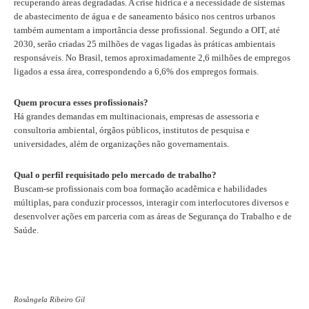
recuperando áreas degradadas. A crise hídrica e a necessidade de sistemas
de abastecimento de água e de saneamento básico nos centros urbanos
CONTRIBUIÇÕES
também aumentam a importância desse profissional. Segundo a OIT, até
2030, serão criadas 25 milhões de vagas ligadas às práticas ambientais
CONTRIBUIÇÃO ASSISTENCIAL
responsáveis. No Brasil, temos aproximadamente 2,6 milhões de empregos
ligados a essa área, correspondendo a 6,6% dos empregos formais.
CONTRIBUIÇÃO ASSOCIATIVA OU ANUIDADE DE SÓCIO
Quem procura esses profissionais?
CONTRIBUIÇÃO SINDICAL URBANA
Há grandes demandas em multinacionais, empresas de assessoria e
consultoria ambiental, órgãos públicos, institutos de pesquisa e
REVISÃO DE APOSENTADORIA
universidades, além de organizações não governamentais.
FGTS EXPURGOS
Qual o perfil requisitado pelo mercado de trabalho?
Buscam-se profissionais com boa formação acadêmica e habilidades
FGTS CORREÇÃO
múltiplas, para conduzir processos, interagir com interlocutores diversos e
desenvolver ações em parceria com as áreas de Segurança do Trabalho e de
LEGISLAÇÃO
Saúde.
LEI 4.950-A/1966 – PISO SALARIAL
LEI 5.194/1966 – REGULAMENTAÇÃO DA PROFISSÃO
Rosângela Ribeiro Gil
LEI 6.496/1977 – ART