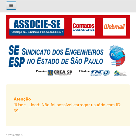
×
Pesquisar...
O SINDICATO
APRESENTAÇÃO
PALAVRA DO PRESIDENTE
DIRETORIA
DIRETORIA
LIVRO GESTÃO 2026-2029
Atenção
JUser: :_load: Não foi possível carregar usuário com ID:
SUBSEDES SINDICAIS
69
GALERIA EX-PRESIDENTES
ORGANOGRAMA
17/07/2015