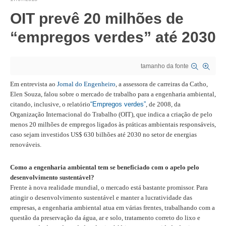
OIT prevê 20 milhões de
CRESCE BRASIL
“empregos verdes” até 2030
CONSELHO TECNOLÓGICO
HISTÓRICO E ATUAÇÃO
tamanho da fonte
COMPOSIÇÃO
Em entrevista ao
Jornal do Engenheiro
, a assessora de carreiras da Catho,
Elen Souza, falou sobre o mercado de trabalho para a engenharia ambiental,
CONSELHOS ASSESSORES
citando, inclusive, o relatório
“Empregos verdes”
, de 2008, da
Organização Internacional do Trabalho (OIT), que indica a criação de pelo
PERSONALIDADES DA TECNOLOGIA
menos 20 milhões de empregos ligados às práticas ambientais responsáveis,
caso sejam investidos US$ 630 bilhões até 2030 no setor de energias
NÚCLEO DA MULHER ENGENHEIRA
renováveis.
TRANSPARÊNCIA
Como a engenharia ambiental tem se beneficiado com o apelo pelo
desenvolvimento sustentável?
JURÍDICO
Frente à nova realidade mundial, o mercado está bastante promissor. Para
atingir o desenvolvimento sustentável e manter a lucratividade das
CONSULTORIA
empresas, a engenharia ambiental atua em várias frentes, trabalhando com a
questão da preservação da água, ar e solo, tratamento correto do lixo e
ACORDOS, CONVENÇÕES E DISSÍDIOS