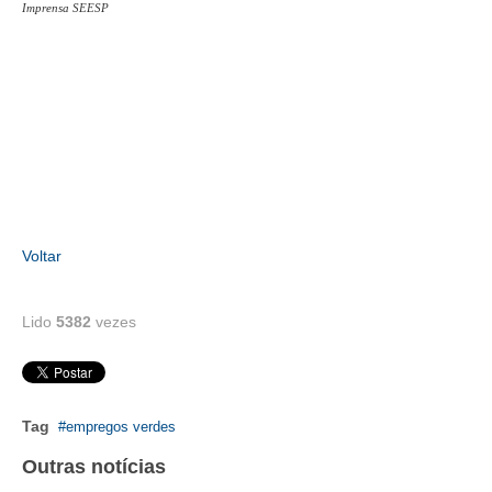
Imprensa SEESP
RES 1.002/2002 – CÓDIGO DE ÉTICA
HOMOLOGAÇÕES
PISO SALARIAL
FIQUE POR DENTRO
OPORTUNIDADES
Voltar
APRESENTAÇÃO
EMPREGO E ESTÁGIO
Lido
5382
vezes
CARREIRA
AUTÔNOMOS E SERVIÇOS
Tag
empregos verdes
NEWSLETTER
Outras notícias
GUIA DAS ENGENHARIAS