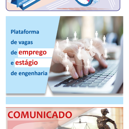
CONSÓRCIOS
CAMPANHAS SALARIAIS
COMUNICAÇÃO
PALAVRA DO MURILO
NOTÍCIAS
CONTEÚDO ESPECIAL
JORNAL DO ENGENHEIRO
AGENDA
SEESP NOTÍCIAS
NOTÍCIAS NO WHATSAPP
FOTOS