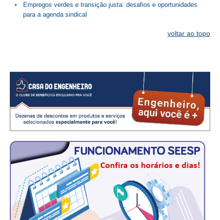
Empregos verdes e transição justa: desafios e oportunidades
para a agenda sindical
CONTATO
voltar ao topo
CURSOS
ENGENHEIRO EMPREENDEDOR
SEESP EDUCAÇÃO
PLATAFORMAS GRATUITAS
BENEFÍCIOS
APOSENTADORIA
CONVÊNIOS
PLANO DE SAÚDE
SEESPPREV