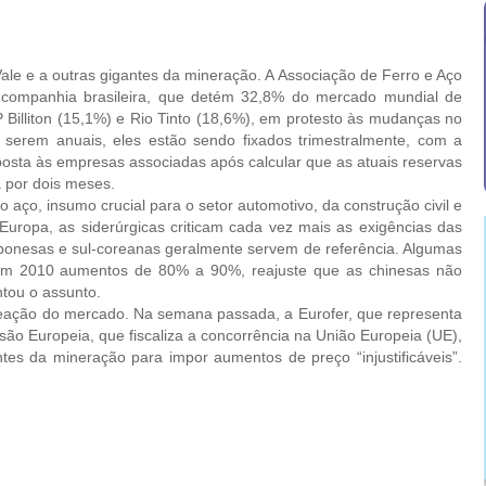
e e a outras gigantes da mineração. A Associação de Ferro e Aço
companhia brasileira, que detém 32,8% do mercado mundial de
 Billiton (15,1%) e Rio Tinto (18,6%), em protesto às mudanças no
 serem anuais, eles estão sendo fixados trimestralmente, com a
posta às empresas associadas após calcular que as atuais reservas
a por dois meses.
o, insumo crucial para o setor automotivo, da construção civil e
uropa, as siderúrgicas criticam cada vez mais as exigências das
aponesas e sul-coreanas geralmente servem de referência. Algumas
 em 2010 aumentos de 80% a 90%, reajuste que as chinesas não
ntou o assunto.
ão do mercado. Na semana passada, a Eurofer, que representa
ão Europeia, que fiscaliza a concorrência na União Europeia (UE),
gantes da mineração para impor aumentos de preço “injustificáveis”.