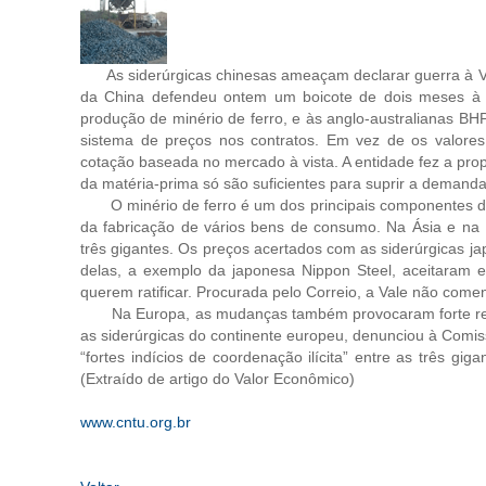
As siderúrgicas chinesas ameaçam declarar guerra à Val
da China defendeu ontem um boicote de dois meses à 
produção de minério de ferro, e às anglo-australianas BHP
sistema de preços nos contratos. Em vez de os valores
cotação baseada no mercado à vista. A entidade fez a pro
da matéria-prima só são suficientes para suprir a demand
O minério de ferro é um dos principais componentes do aç
da fabricação de vários bens de consumo. Na Ásia e na E
três gigantes. Os preços acertados com as siderúrgicas j
delas, a exemplo da japonesa Nippon Steel, aceitaram
querem ratificar. Procurada pelo Correio, a Vale não come
Na Europa, as mudanças também provocaram forte reaç
as siderúrgicas do continente europeu, denunciou à Comiss
“fortes indícios de coordenação ilícita” entre as três gi
(Extraído de artigo do Valor Econômico)
www.cntu.org.br