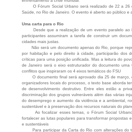
enfrentamento à crise mundial.
O Fórum Social Urbano será realizado de 22 a 26 de 
Saúde, no Rio de Janeiro. O evento é aberto ao público e a 
Uma carta para o Rio
Desde que a realização de um evento paralelo ao FUM
participantes assumiram a tarefa de construir um doc
cidades mais justas.
Não será um documento apenas do Rio, porque repres
por habitação e pelo direito à cidade, participarão do
críticas para uma posição unificada. Mas a leitura do po
de Janeiro será o eixo estruturador do documento uma
conflitos que inspiraram os 4 eixos temáticos do FSU
O documento final será aprovado dia 25 de março, du
organizadores locais do processo, o texto base aborda 
de desenvolvimento destrutivo. Entre eles estão a priv
discriminação dos grupos vulneráveis além das várias inj
do desemprego e aumento da violência e a ambiental, ro
sustentável e à preservação dos recursos naturais do plan
Ao focalizar esses temas, o Fórum Social Urbano ap
fortalecer as lutas populares para transformar propostas e
e sustentáveis
Para participar da Carta do Rio com alterações do te