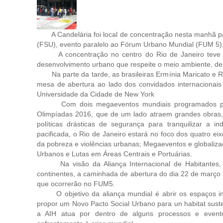
A Candelária foi local de concentração nesta manhã para
(FSU), evento paralelo ao Fórum Urbano Mundial (FUM 5)
A concentração no centro do Rio de Janeiro teve in
desenvolvimento urbano que respeite o meio ambiente, de f
Na parte da tarde, as brasileiras Ermínia Maricato e Ra
mesa de abertura ao lado dos convidados internacionai
Universidade da Cidade de New York
Com dois megaeventos mundiais programados para
Olimpíadas 2016, que de um lado atraem grandes obras, 
políticas drásticas de segurança para tranquilizar a 
pacificada, o Rio de Janeiro estará no foco dos quatro ei
da pobreza e violências urbanas; Megaeventos e globalizaç
Urbanos e Lutas em Áreas Centrais e Portuárias.
Na visão da Aliança Internacional de Habitantes, q
continentes, a caminhada de abertura do dia 22 de março 
que ocorrerão no FUM5.
O objetivo da aliança mundial é abrir os espaços instit
propor um Novo Pacto Social Urbano para un habitat sustent
a AIH atua por dentro de alguns processos e evento