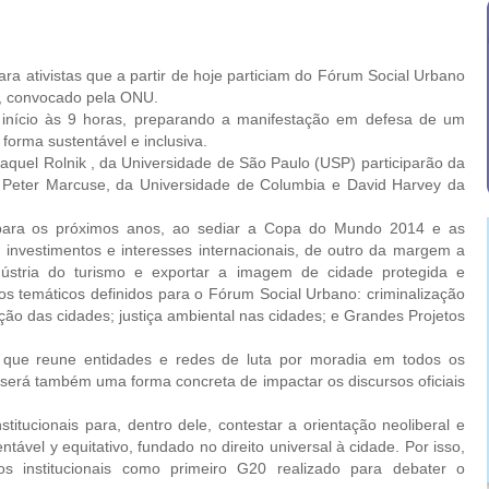
 ativistas que a partir de hoje particiam do Fórum Social Urbano
, convocado pela ONU.
ício às 9 horas, preparando a manifestação em defesa de um
orma sustentável e inclusiva.
quel Rolnik , da Universidade de São Paulo (USP) participarão da
s Peter Marcuse, da Universidade de Columbia e David Harvey da
 os próximos anos, ao sediar a Copa do Mundo 2014 e as
investimentos e interesses internacionais, de outro da margem a
indústria do turismo e exportar a imagem de cidade protegida e
xos temáticos definidos para o Fórum Social Urbano: criminalização
ão das cidades; justiça ambiental nas cidades; e Grandes Projetos
ue reune entidades e redes de luta por moradia em todos os
será também uma forma concreta de impactar os discursos oficiais
ucionais para, dentro dele, contestar a orientação neoliberal e
ável y equitativo, fundado no direito universal à cidade. Por isso,
s institucionais como primeiro G20 realizado para debater o