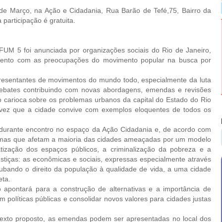
Março, na Ação e Cidadania, Rua Barão de Tefé,75, Bairro da
participação é gratuita.
 5 foi anunciada por organizações sociais do Rio de Janeiro,
umento com as preocupações do movimento popular na busca por
entantes de movimentos do mundo todo, especialmente da luta
s debates contribuindo com novas abordagens, emendas e revisões
vo carioca sobre os problemas urbanos da capital do Estado do Rio
 vez que a cidade convive com exemplos eloquentes de todos os
rante encontro no espaço da Ação Cidadania e, de acordo com
temas que afetam a maioria das cidades ameaçadas por um modelo
atização dos espaços públicos, a criminalização da pobreza e a
ustiças: as econômicas e sociais, expressas especialmente através
ubando o direito da população à qualidade de vida, a uma cidade
eta.
ontará para a construção de alternativas e a importância de
m políticas públicas e consolidar novos valores para cidades justas
xto proposto, as emendas podem ser apresentadas no local dos