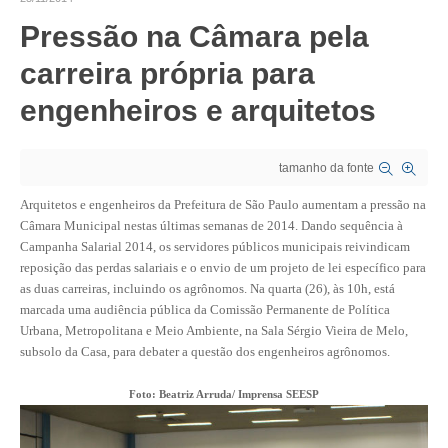
Pressão na Câmara pela
CRESCE BRASIL
carreira própria para
CONSELHO TECNOLÓGICO
engenheiros e arquitetos
HISTÓRICO E ATUAÇÃO
COMPOSIÇÃO
tamanho da fonte
CONSELHOS ASSESSORES
Arquitetos e engenheiros da Prefeitura de São Paulo aumentam a pressão na
Câmara Municipal nestas últimas semanas de 2014. Dando sequência à
PERSONALIDADES DA TECNOLOGIA
Campanha Salarial 2014, os servidores públicos municipais reivindicam
reposição das perdas salariais e o envio de um projeto de lei específico para
NÚCLEO DA MULHER ENGENHEIRA
as duas carreiras, incluindo os agrônomos. Na quarta (26), às 10h, está
marcada uma audiência pública da Comissão Permanente de Política
TRANSPARÊNCIA
Urbana, Metropolitana e Meio Ambiente, na Sala Sérgio Vieira de Melo
,
subsolo da Casa, para debater a questão dos engenheiros agrônomos.
JURÍDICO
Foto: Beatriz Arruda/ Imprensa SEESP
CONSULTORIA
ACORDOS, CONVENÇÕES E DISSÍDIOS