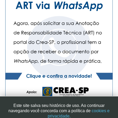
Este site salva seu histórico de uso. Ao continuar
navegando você concorda com a política de
cookies e
privacidade.
SINDICATO DOS ENGENHEIROS NO ESTADO DE SÃO PAULO