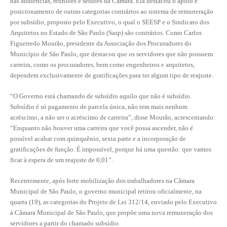
nas audiências, reuniões e sessões da Câmara. Ela destacou o apoio e
posicionamento de outras categorias contrários ao sistema de remuneração
RES 1.002/2002 – CÓDIGO DE ÉTICA
por subsídio, proposto pelo Executivo, o qual o SEESP e o Sindicato dos
Arquitetos no Estado de São Paulo (Sasp) são contrários. Como Carlos
HOMOLOGAÇÕES
Figueiredo Mourão, presidente da Associação dos Procuradores do
Município de São Paulo, que destacou que os servidores que não possuem
PISO SALARIAL
carreira, como os procuradores, bem como engenheiros e arquitetos,
dependem exclusivamente de gratificações para ter algum tipo de reajuste.
FIQUE POR DENTRO
“O Governo está chamando de subsídio aquilo que não é subsídio.
OPORTUNIDADES
Subsídio é só pagamento de parcela única, não tem mais nenhum
acréscimo, a não ser o acréscimo de carreira”, disse Mourão, acrescentando:
APRESENTAÇÃO
“Enquanto não houver uma carreira que você possa ascender, não é
possível acabar com quinquênio, sexta parte e a incorporação de
EMPREGO E ESTÁGIO
gratificações de função. É impossível, porque há uma questão: que vamos
ficar à espera de um reajuste de 0,01”.
CARREIRA
Recentemente, após forte mobilização dos trabalhadores na Câmara
AUTÔNOMOS E SERVIÇOS
Municipal de São Paulo, o governo municipal retirou oficialmente, na
quarta (19), as categorias do Projeto de Lei 312/14, enviado pelo Executivo
NEWSLETTER
à Câmara Municipal de São Paulo, que propõe uma nova remuneração dos
servidores a partir do chamado subsídio.
GUIA DAS ENGENHARIAS