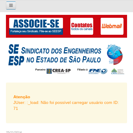
×
Pesquisar...
O SINDICATO
APRESENTAÇÃO
PALAVRA DO PRESIDENTE
DIRETORIA
DIRETORIA
LIVRO GESTÃO 2026-2029
Atenção
JUser: :_load: Não foi possível carregar usuário com ID:
SUBSEDES SINDICAIS
71
GALERIA EX-PRESIDENTES
ORGANOGRAMA
25/11/2014