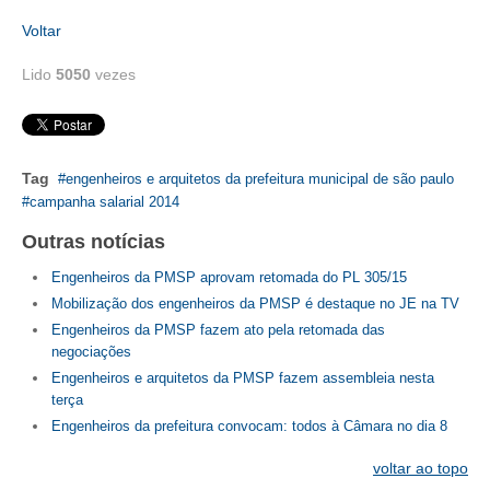
PUBLICAÇÕES
Voltar
PUBLICIDADE
Lido
5050
vezes
MANUAL DE REDAÇÃO
RELEASES
Tag
engenheiros e arquitetos da prefeitura municipal de são paulo
CONTATO
campanha salarial 2014
CADASTRO
Outras notícias
ASSOCIE-SE
Engenheiros da PMSP aprovam retomada do PL 305/15
Mobilização dos engenheiros da PMSP é destaque no JE na TV
ATUALIZAÇÃO CADASTRAL
Engenheiros da PMSP fazem ato pela retomada das
negociações
NÚCLEO JOVEM
Engenheiros e arquitetos da PMSP fazem assembleia nesta
terça
Engenheiros da prefeitura convocam: todos à Câmara no dia 8
voltar ao topo