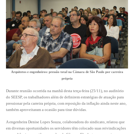
CONTRIBUIÇÕES
CONTRIBUIÇÃO ASSISTENCIAL
CONTRIBUIÇÃO ASSOCIATIVA OU ANUIDADE DE SÓCIO
CONTRIBUIÇÃO SINDICAL URBANA
REVISÃO DE APOSENTADORIA
FGTS EXPURGOS
Arquitetos e engenheiros: pressão total na Câmara de São Paulo por carreira
própria
FGTS CORREÇÃO
Durante reunião ocorrida na manhã desta terça-feira (25/11), no auditório
LEGISLAÇÃO
do SEESP, os trabalhadores além de definirem estratégias de atuação para
pressionar pela carreira própria, com reposição da inflação ainda neste ano,
LEI 4.950-A/1966 – PISO SALARIAL
também aproveitaram a ocasião para tirar dúvidas.
LEI 5.194/1966 – REGULAMENTAÇÃO DA PROFISSÃO
A engenheira Denise Lopes Souza, colaboradora do sindicato, relatou que
em diversas oportunidades os servidores têm colocado suas reivindicações
LEI 6.496/1977 – ART