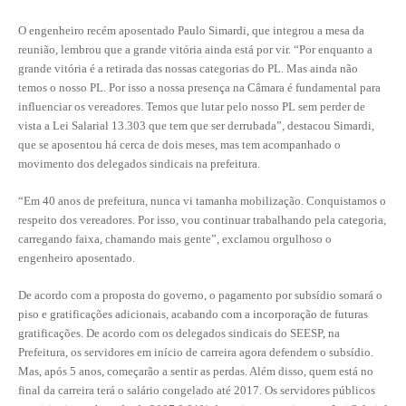
O engenheiro recém aposentado Paulo Simardi, que integrou a mesa da
CONTATO
reunião, lembrou que a grande vitória ainda está por vir. “Por enquanto a
grande vitória é a retirada das nossas categorias do PL. Mas ainda não
CURSOS
temos o nosso PL. Por isso a nossa presença na Câmara é fundamental para
influenciar os vereadores. Temos que lutar pelo nosso PL sem perder de
ENGENHEIRO EMPREENDEDOR
vista a Lei Salarial 13.303 que tem que ser derrubada”, destacou Simardi,
que se aposentou há cerca de dois meses, mas tem acompanhado o
SEESP EDUCAÇÃO
movimento dos delegados sindicais na prefeitura.
PLATAFORMAS GRATUITAS
“Em 40 anos de prefeitura, nunca vi tamanha mobilização. Conquistamos o
respeito dos vereadores. Por isso, vou continuar trabalhando pela categoria,
BENEFÍCIOS
carregando faixa, chamando mais gente”, exclamou orgulhoso o
APOSENTADORIA
engenheiro aposentado.
CONVÊNIOS
De acordo com a proposta do governo, o pagamento por subsídio somará o
piso e gratificações adicionais, acabando com a incorporação de futuras
PLANO DE SAÚDE
gratificações. De acordo com os delegados sindicais do SEESP, na
Prefeitura, os servidores em início de carreira agora defendem o subsídio.
SEESPPREV
Mas, após 5 anos, começarão a sentir as perdas. Além disso, quem está no
final da carreira terá o salário congelado até 2017. Os servidores públicos