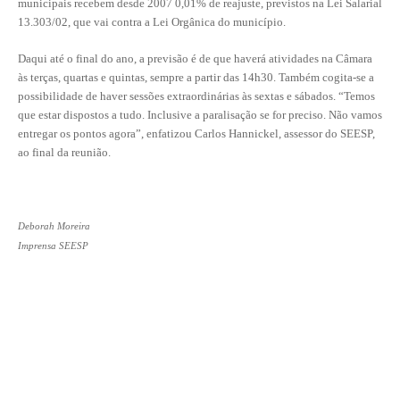
CONSÓRCIOS
municipais recebem desde 2007 0,01% de reajuste, previstos na Lei Salarial
13.303/02, que vai contra a Lei Orgânica do município.
CAMPANHAS SALARIAIS
Daqui até o final do ano, a previsão é de que haverá atividades na Câmara
COMUNICAÇÃO
às terças, quartas e quintas, sempre a partir das 14h30. Também cogita-se a
possibilidade de haver sessões extraordinárias às sextas e sábados. “Temos
PALAVRA DO MURILO
que estar dispostos a tudo. Inclusive a paralisação se for preciso. Não vamos
entregar os pontos agora”, enfatizou Carlos Hannickel, assessor do SEESP,
NOTÍCIAS
ao final da reunião.
CONTEÚDO ESPECIAL
JORNAL DO ENGENHEIRO
Deborah Moreira
Imprensa SEESP
AGENDA
SEESP NOTÍCIAS
NOTÍCIAS NO WHATSAPP
FOTOS