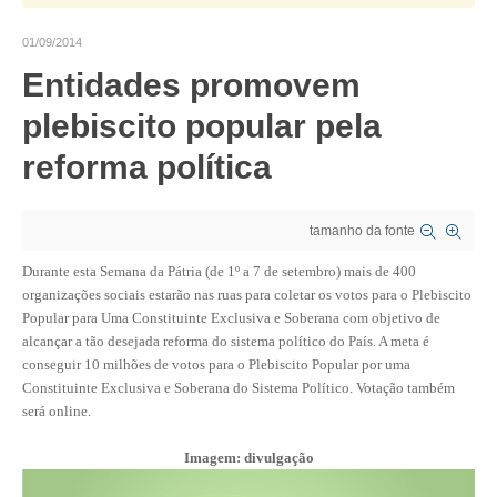
CRESCE BRASIL
01/09/2014
Entidades promovem
CONSELHO TECNOLÓGICO
plebiscito popular pela
HISTÓRICO E ATUAÇÃO
reforma política
COMPOSIÇÃO
CONSELHOS ASSESSORES
tamanho da fonte
PERSONALIDADES DA TECNOLOGIA
Durante esta Semana da Pátria (de 1º a 7 de setembro) mais de 400
organizações sociais estarão nas ruas para coletar os votos para o Plebiscito
NÚCLEO DA MULHER ENGENHEIRA
Popular para Uma Constituinte Exclusiva e Soberana com objetivo de
alcançar a tão desejada reforma do sistema político do País. A meta é
TRANSPARÊNCIA
conseguir 10 milhões de votos para o Plebiscito Popular por uma
Constituinte Exclusiva e Soberana do Sistema Político. Votação também
JURÍDICO
será online.
CONSULTORIA
Imagem: divulgação
ACORDOS, CONVENÇÕES E DISSÍDIOS