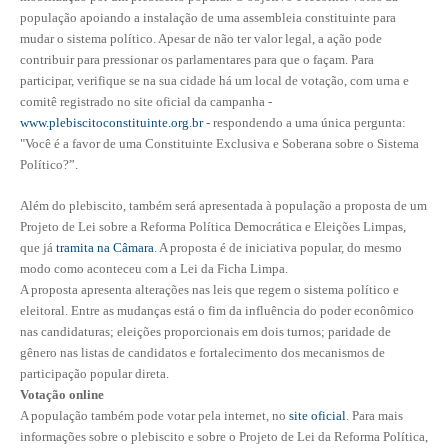
população apoiando a instalação de uma assembleia constituinte para
mudar o sistema político. Apesar de não ter valor legal, a ação pode
RES 1.002/2002 – CÓDIGO DE ÉTICA
contribuir para pressionar os parlamentares para que o façam. Para
HOMOLOGAÇÕES
participar, verifique se na sua cidade há um local de votação, com urna e
comitê registrado no site oficial da campanha -
PISO SALARIAL
www.plebiscitoconstituinte.org.br
- respondendo a uma única pergunta:
"Você é a favor de uma Constituinte Exclusiva e Soberana sobre o Sistema
FIQUE POR DENTRO
Político?”.
OPORTUNIDADES
Além do plebiscito, também será apresentada à população a proposta de um
Projeto de Lei sobre a Reforma Política Democrática e Eleições Limpas,
APRESENTAÇÃO
que já
tramita na Câmara
. A proposta é de iniciativa popular, do mesmo
modo como aconteceu com a Lei da Ficha Limpa.
EMPREGO E ESTÁGIO
A proposta apresenta alterações nas leis que regem o sistema político e
eleitoral. Entre as mudanças está o fim da influência do poder econômico
CARREIRA
nas candidaturas; eleições proporcionais em dois turnos; paridade de
gênero nas listas de candidatos e fortalecimento dos mecanismos de
AUTÔNOMOS E SERVIÇOS
participação popular direta.
Votação online
NEWSLETTER
A população também pode votar pela internet, no
site oficial
. Para mais
informações sobre o plebiscito e sobre o Projeto de Lei da Reforma Política,
GUIA DAS ENGENHARIAS