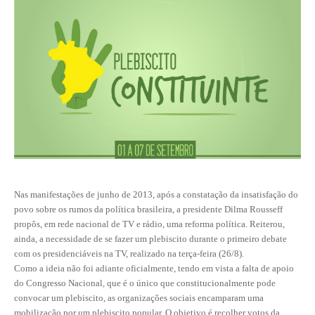
CONTRIBUIÇÕES
CONTRIBUIÇÃO ASSISTENCIAL
CONTRIBUIÇÃO ASSOCIATIVA OU ANUIDADE DE SÓCIO
CONTRIBUIÇÃO SINDICAL URBANA
REVISÃO DE APOSENTADORIA
FGTS EXPURGOS
Nas manifestações de junho de 2013, após a constatação da insatisfação do
FGTS CORREÇÃO
povo sobre os rumos da política brasileira, a presidente Dilma Rousseff
propôs, em rede nacional de TV e rádio, uma reforma política. Reiterou,
LEGISLAÇÃO
ainda, a necessidade de se fazer um plebiscito durante o primeiro debate
com os presidenciáveis na TV, realizado na terça-feira (26/8).
LEI 4.950-A/1966 – PISO SALARIAL
Como a ideia não foi adiante oficialmente, tendo em vista a falta de apoio
do Congresso Nacional, que é o único que constitucionalmente pode
LEI 5.194/1966 – REGULAMENTAÇÃO DA PROFISSÃO
convocar um plebiscito, as organizações sociais encamparam uma
mobilização por um plebiscito popular. O objetivo é recolher votos da
LEI 6.496/1977 – ART