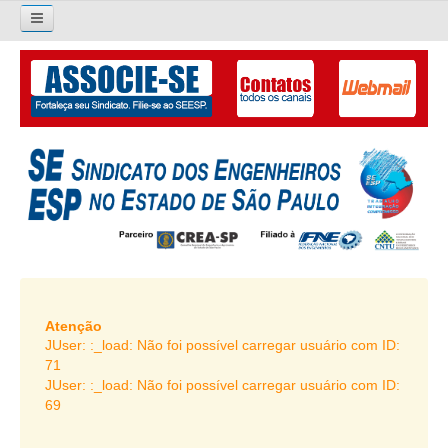
×
Pesquisar...
O SINDICATO
APRESENTAÇÃO
PALAVRA DO PRESIDENTE
DIRETORIA
DIRETORIA
LIVRO GESTÃO 2026-2029
Atenção
JUser: :_load: Não foi possível carregar usuário com ID:
SUBSEDES SINDICAIS
71
JUser: :_load: Não foi possível carregar usuário com ID:
GALERIA EX-PRESIDENTES
69
ORGANOGRAMA