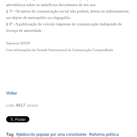
PUBLICAÇÕES
advertência sobre os malefícios decorrentes de seu uso.
§ 5º - Os meios de comunicação social não podem, direta ou indiretamente,
PUBLICIDADE
ser objeto de monopólio ou oligopólio.
§ 6º - A publicação de veículo impresso de comunicação independe de
MANUAL DE REDAÇÃO
licença de autoridade.
RELEASES
Imprensa SEESP
Com informações da Ciranda Internacional da Comunicação Compartilhada
CONTATO
CADASTRO
ASSOCIE-SE
ATUALIZAÇÃO CADASTRAL
Voltar
NÚCLEO JOVEM
Lido
4817
vezes
Tag
plebiscito popular por uma constituinte
reforma política