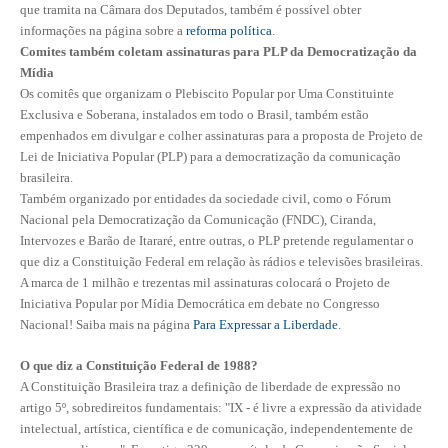
que tramita na Câmara dos Deputados, também é possível obter
informações na página sobre a
reforma política
.
CONTATO
Comites também coletam assinaturas para PLP da Democratização da
Mídia
CURSOS
Os comitês que organizam o Plebiscito Popular por Uma Constituinte
Exclusiva e Soberana, instalados em todo o Brasil, também estão
ENGENHEIRO EMPREENDEDOR
empenhados em divulgar e colher assinaturas para a proposta de Projeto de
Lei de Iniciativa Popular (PLP) para a democratização da comunicação
SEESP EDUCAÇÃO
brasileira.
Também organizado por entidades da sociedade civil, como o Fórum
PLATAFORMAS GRATUITAS
Nacional pela Democratização da Comunicação (FNDC), Ciranda,
Intervozes e Barão de Itararé, entre outras, o PLP pretende regulamentar o
BENEFÍCIOS
que diz a Constituição Federal em relação às rádios e televisões brasileiras.
A marca de 1 milhão e trezentas mil assinaturas colocará o Projeto de
APOSENTADORIA
Iniciativa Popular por Mídia Democrática em debate no Congresso
Nacional! Saiba mais na página
Para Expressar a Liberdade
.
CONVÊNIOS
O que diz a Constituição Federal de 1988?
PLANO DE SAÚDE
A Constituição Brasileira traz a definição de liberdade de expressão no
artigo 5º, sobredireitos fundamentais: "IX - é livre a expressão da atividade
SEESPPREV
intelectual, artística, científica e de comunicação, independentemente de