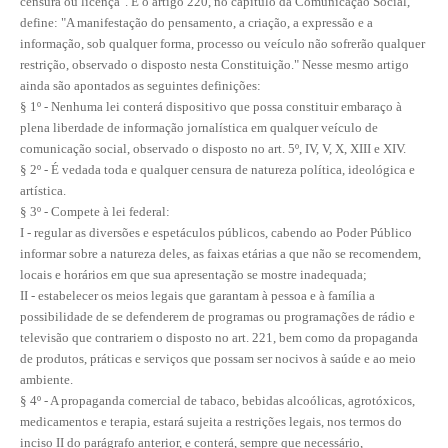
CONSÓRCIOS
censura ou licença". E o artigo 220, no capítulo da Comunicação Social,
define: "A manifestação do pensamento, a criação, a expressão e a
CAMPANHAS SALARIAIS
informação, sob qualquer forma, processo ou veículo não sofrerão qualquer
restrição, observado o disposto nesta Constituição." Nesse mesmo artigo
COMUNICAÇÃO
ainda são apontados as seguintes definições:
§ 1º - Nenhuma lei conterá dispositivo que possa constituir embaraço à
PALAVRA DO MURILO
plena liberdade de informação jornalística em qualquer veículo de
comunicação social, observado o disposto no art. 5º, IV, V, X, XIII e XIV.
NOTÍCIAS
§ 2º - É vedada toda e qualquer censura de natureza política, ideológica e
artística.
CONTEÚDO ESPECIAL
§ 3º - Compete à lei federal:
I - regular as diversões e espetáculos públicos, cabendo ao Poder Público
JORNAL DO ENGENHEIRO
informar sobre a natureza deles, as faixas etárias a que não se recomendem,
locais e horários em que sua apresentação se mostre inadequada;
AGENDA
II - estabelecer os meios legais que garantam à pessoa e à família a
possibilidade de se defenderem de programas ou programações de rádio e
SEESP NOTÍCIAS
televisão que contrariem o disposto no art. 221, bem como da propaganda
de produtos, práticas e serviços que possam ser nocivos à saúde e ao meio
NOTÍCIAS NO WHATSAPP
ambiente.
§ 4º - A propaganda comercial de tabaco, bebidas alcoólicas, agrotóxicos,
FOTOS
medicamentos e terapia, estará sujeita a restrições legais, nos termos do
inciso II do parágrafo anterior, e conterá, sempre que necessário,