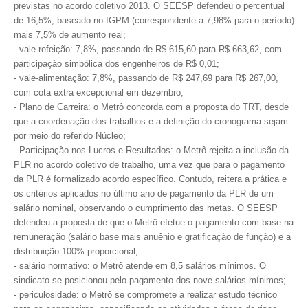
previstas no acordo coletivo 2013. O SEESP defendeu o percentual
de 16,5%, baseado no IGPM (correspondente a 7,98% para o período)
CONTRIBUIÇÕES
mais 7,5% de aumento real;
- vale-refeição: 7,8%, passando de R$ 615,60 para R$ 663,62, com
CONTRIBUIÇÃO ASSISTENCIAL
participação simbólica dos engenheiros de R$ 0,01;
- vale-alimentação: 7,8%, passando de R$ 247,69 para R$ 267,00,
CONTRIBUIÇÃO ASSOCIATIVA OU ANUIDADE DE SÓCIO
com cota extra excepcional em dezembro;
- Plano de Carreira: o Metrô concorda com a proposta do TRT, desde
CONTRIBUIÇÃO SINDICAL URBANA
que a coordenação dos trabalhos e a definição do cronograma sejam
por meio do referido Núcleo;
REVISÃO DE APOSENTADORIA
- Participação nos Lucros e Resultados: o Metrô rejeita a inclusão da
PLR no acordo coletivo de trabalho, uma vez que para o pagamento
FGTS EXPURGOS
da PLR é formalizado acordo específico. Contudo, reitera a prática e
FGTS CORREÇÃO
os critérios aplicados no último ano de pagamento da PLR de um
salário nominal, observando o cumprimento das metas. O SEESP
LEGISLAÇÃO
defendeu a proposta de que o Metrô efetue o pagamento com base na
remuneração (salário base mais anuênio e gratificação de função) e a
LEI 4.950-A/1966 – PISO SALARIAL
distribuição 100% proporcional;
- salário normativo: o Metrô atende em 8,5 salários mínimos. O
LEI 5.194/1966 – REGULAMENTAÇÃO DA PROFISSÃO
sindicato se posicionou pelo pagamento dos nove salários mínimos;
- periculosidade: o Metrô se compromete a realizar estudo técnico
LEI 6.496/1977 – ART