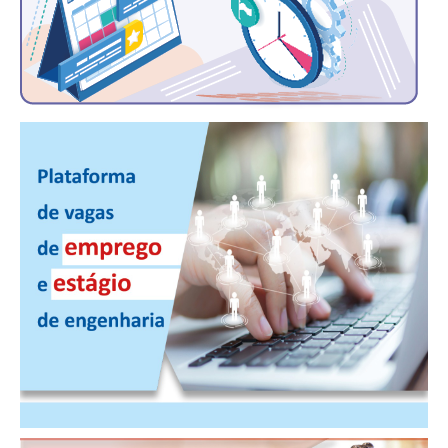
PUBLICAÇÕES
PUBLICIDADE
MANUAL DE REDAÇÃO
RELEASES
CONTATO
CADASTRO
ASSOCIE-SE
ATUALIZAÇÃO CADASTRAL
NÚCLEO JOVEM