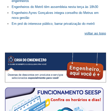
CONSÓRCIOS
engenheiros
Engenheiros do Metrô têm assembleia nesta terça às 18h30
CAMPANHAS SALARIAIS
Engenheiro Ayres Gonçalves integra conselho do Metrus em
nova gestão
COMUNICAÇÃO
Em prol do interesse público, barrar privatização do metrô
PALAVRA DO MURILO
voltar ao topo
NOTÍCIAS
CONTEÚDO ESPECIAL
JORNAL DO ENGENHEIRO
AGENDA
SEESP NOTÍCIAS
NOTÍCIAS NO WHATSAPP
FOTOS