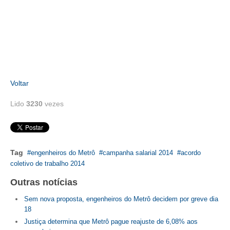
CONTATO
CURSOS
ENGENHEIRO EMPREENDEDOR
Voltar
SEESP EDUCAÇÃO
Lido
3230
vezes
PLATAFORMAS GRATUITAS
BENEFÍCIOS
APOSENTADORIA
Tag
engenheiros do Metrô
campanha salarial 2014
acordo
coletivo de trabalho 2014
CONVÊNIOS
Outras notícias
PLANO DE SAÚDE
Sem nova proposta, engenheiros do Metrô decidem por greve dia
SEESPPREV
18
Justiça determina que Metrô pague reajuste de 6,08% aos