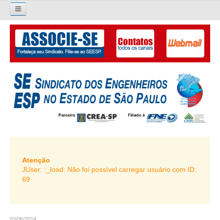
×
Pesquisar...
O SINDICATO
APRESENTAÇÃO
PALAVRA DO PRESIDENTE
DIRETORIA
DIRETORIA
LIVRO GESTÃO 2026-2029
Atenção
JUser: :_load: Não foi possível carregar usuário com ID:
SUBSEDES SINDICAIS
69
GALERIA EX-PRESIDENTES
ORGANOGRAMA
03/06/2014