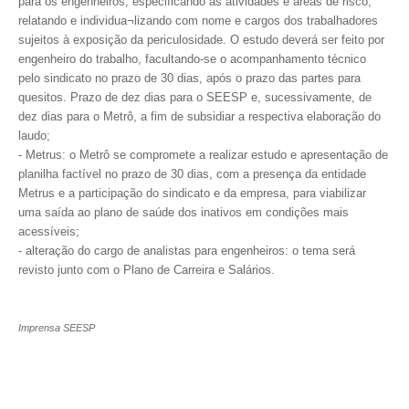
para os engenheiros, especificando as atividades e áreas de risco,
relatando e individua¬lizando com nome e cargos dos trabalhadores
RES 1.002/2002 – CÓDIGO DE ÉTICA
sujeitos à exposição da periculosidade. O estudo deverá ser feito por
engenheiro do trabalho, facultando-se o acompanhamento técnico
HOMOLOGAÇÕES
pelo sindicato no prazo de 30 dias, após o prazo das partes para
quesitos. Prazo de dez dias para o SEESP e, sucessivamente, de
PISO SALARIAL
dez dias para o Metrô, a fim de subsidiar a respectiva elaboração do
laudo;
FIQUE POR DENTRO
- Metrus: o Metrô se compromete a realizar estudo e apresentação de
planilha factível no prazo de 30 dias, com a presença da entidade
OPORTUNIDADES
Metrus e a participação do sindicato e da empresa, para viabilizar
uma saída ao plano de saúde dos inativos em condições mais
APRESENTAÇÃO
acessíveis;
- alteração do cargo de analistas para engenheiros: o tema será
EMPREGO E ESTÁGIO
revisto junto com o Plano de Carreira e Salários.
CARREIRA
Imprensa SEESP
AUTÔNOMOS E SERVIÇOS
NEWSLETTER
GUIA DAS ENGENHARIAS