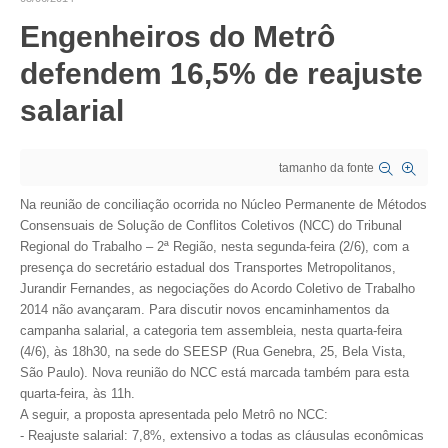
Engenheiros do Metrô
CRESCE BRASIL
defendem 16,5% de reajuste
CONSELHO TECNOLÓGICO
salarial
HISTÓRICO E ATUAÇÃO
COMPOSIÇÃO
tamanho da fonte
CONSELHOS ASSESSORES
Na reunião de conciliação ocorrida no Núcleo Permanente de Métodos
Consensuais de Solução de Conflitos Coletivos (NCC) do Tribunal
PERSONALIDADES DA TECNOLOGIA
Regional do Trabalho – 2ª Região, nesta segunda-feira (2/6), com a
presença do secretário estadual dos Transportes Metropolitanos,
NÚCLEO DA MULHER ENGENHEIRA
Jurandir Fernandes, as negociações do Acordo Coletivo de Trabalho
2014 não avançaram. Para discutir novos encaminhamentos da
TRANSPARÊNCIA
campanha salarial, a categoria tem assembleia, nesta quarta-feira
(4/6), às 18h30, na sede do SEESP (Rua Genebra, 25, Bela Vista,
JURÍDICO
São Paulo). Nova reunião do NCC está marcada também para esta
quarta-feira, às 11h.
CONSULTORIA
A seguir, a proposta apresentada pelo Metrô no NCC:
- Reajuste salarial: 7,8%, extensivo a todas as cláusulas econômicas
ACORDOS, CONVENÇÕES E DISSÍDIOS