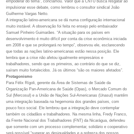
empoderar do tema”, conclamou. Valor que a CNTU busca resgatar ao
impulsionar esse debate, como lembrou o consultor sindical João
RES 1.002/2002 – CÓDIGO DE ÉTICA
Guilherme Vargas Netto.
A integração latino-americana se dá numa configuração internacional
HOMOLOGAÇÕES
muito instável. A observação foi feita no ensejo pelo embaixador
Samuel Pinheiro Guimarães. “A situação para os países em
PISO SALARIAL
desenvolvimento é muito difícil por conta da crise econômica iniciada
em 2008 e que se prolongará no tempo”, observou ele, esclarecendo
FIQUE POR DENTRO
que todas as nações latino-americanas estão nessa posição. Ele
lembra que a crise não afetou igualmente empresários e
OPORTUNIDADES
trabalhadores, sendo que os primeiros, ao contrário do que se diz,
saíram muito fortalecidos. Já os últimos “são os maiores afetados”.
APRESENTAÇÃO
Protagonismo
Para Félix Rígoli, gerente da Área de Sistemas de Saúde da
EMPREGO E ESTÁGIO
Organização Pan-Americana de Saúde (Opas), o Mercado Comum do
Sul (Mercosul) e a União de Nações Sul-Americanas (Unasul) mantêm
CARREIRA
uma integração baseada na hegemonia dos grandes países, com
pouco foco social. Ele lembrou que a integração deve contemplar
AUTÔNOMOS E SERVIÇOS
também os cidadãos e trabalhadores. Na mesma linha, Fredy Franco,
da Frente Nacional dos Trabalhadores (FNT) da Nicarágua, defendeu
NEWSLETTER
que somente com um processo complementar, solidário e cooperativo
será possível “superar as desigualdades e a pobreza dos nossos
GUIA DAS ENGENHARIAS