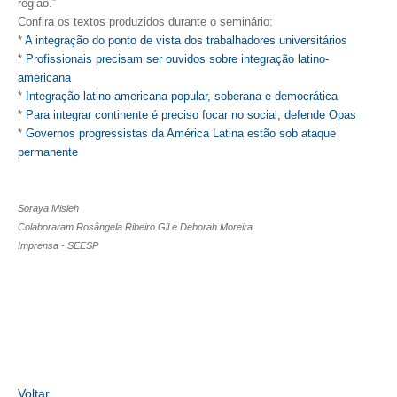
PUBLICAÇÕES
região.”
Confira os textos produzidos durante o seminário:
PUBLICIDADE
*
A integração do ponto de vista dos trabalhadores universitários
*
Profissionais precisam ser ouvidos sobre integração latino-
MANUAL DE REDAÇÃO
americana
*
Integração latino-americana popular, soberana e democrática
RELEASES
*
Para integrar continente é preciso focar no social, defende Opas
*
Governos progressistas da América Latina estão sob ataque
CONTATO
permanente
CADASTRO
Soraya Misleh
ASSOCIE-SE
Colaboraram Rosângela Ribeiro Gil e Deborah Moreira
Imprensa - SEESP
ATUALIZAÇÃO CADASTRAL
NÚCLEO JOVEM
Voltar