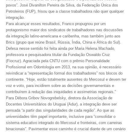
povos”. José Divanilton Pereira da Silva, da Federação Única dos
Petroleiros (FUP), frisou que a classe trabalhadora não quer qualquer
CONTATO
integração.
CURSOS
Para alcançar esses resultados, Franco propugnou por um
protagonismo maior dos sindicatos de trabalhadores nas discussões
ENGENHEIRO EMPREENDEDOR
da integração latino-americana e caribenha, mas também junto aos
Brics (grupo que reúne Brasil, Rússia, Índia, China e África do Sul).
SEESP EDUCAÇÃO
Defesa nesse sentido foi feita ainda por Maria Helena Machado,
professora e pesquisadora titular da Fundação Oswaldo Cruz
PLATAFORMAS GRATUITAS
(Fiocruz). Agraciada pela CNTU com o prêmio Personalidade
Profissional em Odontologia em 2013, na sua opinião, é necessário
BENEFÍCIOS
reivindicar a “representação formal dos trabalhadores” nos blocos do
continente. “Hoje, estão totalmente ausentes do Mercosul e devem ter
APOSENTADORIA
voz e voto, para incidirem sobre as decisões governamentais e
contribuírem à redução das iniquidades e assimetrias regionais.”
CONVÊNIOS
Para Débora Gribov Novogrebelsky, diretora da Associação de
Docentes Universitários do Uruguai (Adur), a integração deve ser
PLANO DE SAÚDE
pensada “a partir das singularidades de cada região”. Ao que as
universidades têm papel importante, inclusive para “consolidar o
SEESPPREV
sistema educativo integrado do Mercosul e fronteiras, com carreiras
binacionais”. Pavimentar esse caminho é crucial diante de um cenário