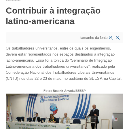
Contribuir à integração
CRESCE BRASIL
latino-americana
CONSELHO TECNOLÓGICO
HISTÓRICO E ATUAÇÃO
tamanho da fonte
COMPOSIÇÃO
Os trabalhadores universitários, entre os quais os engenheiros,
devem estar representados nos espaços destinados à integração
CONSELHOS ASSESSORES
latino-americana. Essa foi a tônica do “Seminário de Integração
Latino-americana dos trabalhadores universitários”, realizado pela
PERSONALIDADES DA TECNOLOGIA
Confederação Nacional dos Trabalhadores Liberais Universitários
(CNTU) nos dias 22 e 23 de maio, no auditório do SEESP, na Capital.
NÚCLEO DA MULHER ENGENHEIRA
Foto: Beatriz Arruda/SEESP
TRANSPARÊNCIA
JURÍDICO
CONSULTORIA
ACORDOS, CONVENÇÕES E DISSÍDIOS