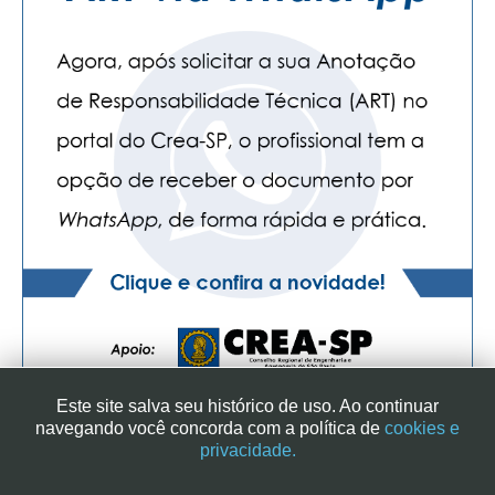
Este site salva seu histórico de uso. Ao continuar
navegando você concorda com a política de
cookies e
privacidade.
SINDICATO DOS ENGENHEIROS NO ESTADO DE SÃO PAULO
| RUA GENEBRA, 25 - CEP 01316-901 - SÃO PAULO/SP - BRASIL