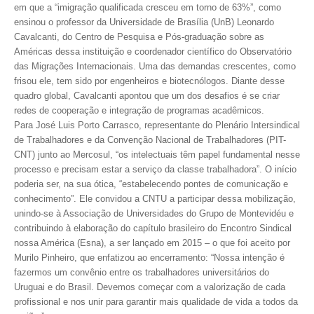
CONSÓRCIOS
em que a “imigração qualificada cresceu em torno de 63%”, como
ensinou o professor da Universidade de Brasília (UnB) Leonardo
CAMPANHAS SALARIAIS
Cavalcanti, do Centro de Pesquisa e Pós-graduação sobre as
Américas dessa instituição e coordenador científico do Observatório
COMUNICAÇÃO
das Migrações Internacionais. Uma das demandas crescentes, como
frisou ele, tem sido por engenheiros e biotecnólogos. Diante desse
PALAVRA DO MURILO
quadro global, Cavalcanti apontou que um dos desafios é se criar
redes de cooperação e integração de programas acadêmicos.
NOTÍCIAS
Para José Luis Porto Carrasco, representante do Plenário Intersindical
de Trabalhadores e da Convenção Nacional de Trabalhadores (PIT-
CONTEÚDO ESPECIAL
CNT) junto ao Mercosul, “os intelectuais têm papel fundamental nesse
processo e precisam estar a serviço da classe trabalhadora”. O início
JORNAL DO ENGENHEIRO
poderia ser, na sua ótica, “estabelecendo pontes de comunicação e
conhecimento”. Ele convidou a CNTU a participar dessa mobilização,
AGENDA
unindo-se à Associação de Universidades do Grupo de Montevidéu e
contribuindo à elaboração do capítulo brasileiro do Encontro Sindical
SEESP NOTÍCIAS
nossa América (Esna), a ser lançado em 2015 – o que foi aceito por
Murilo Pinheiro, que enfatizou ao encerramento: “Nossa intenção é
NOTÍCIAS NO WHATSAPP
fazermos um convênio entre os trabalhadores universitários do
FOTOS
Uruguai e do Brasil. Devemos começar com a valorização de cada
profissional e nos unir para garantir mais qualidade de vida a todos da