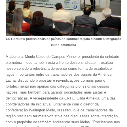
CONTRIBUIÇÕES
CONTRIBUIÇÃO ASSISTENCIAL
CONTRIBUIÇÃO ASSOCIATIVA OU ANUIDADE DE SÓCIO
CNTU reuniu profissionais de países do continente para discutir a integração
CONTRIBUIÇÃO SINDICAL URBANA
latino-americana
REVISÃO DE APOSENTADORIA
À abertura, Murilo Celso de Campos Pinheiro, presidente da entidade
promotora – que também está à frente desse sindicato –, exaltou
FGTS EXPURGOS
nesse sentido a relevância do evento como forma de estabelecer
laços importantes entre os trabalhadores dos países da América
FGTS CORREÇÃO
Latina, discutindo propostas e reivindicações comuns para o
fortalecimento não apenas das categorias profissionais dessas
LEGISLAÇÃO
nações, mas também para garantir sociedades mais justas e
democráticas. A vice-presidente da CNTU, Gilda Almeida, uma das
LEI 4.950-A/1966 – PISO SALARIAL
coordenadoras da iniciativa, juntamente com o diretor da
confederação Welington Mello, ressaltou que os trabalhadores da
LEI 5.194/1966 – REGULAMENTAÇÃO DA PROFISSÃO
região precisam ter mais voz ativa nas discussões sobre integração,
com o propósito de também apresentar suas ideias. “Precisamos nos
LEI 6.496/1977 – ART