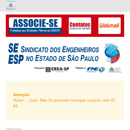
×
Pesquisar...
O SINDICATO
APRESENTAÇÃO
PALAVRA DO PRESIDENTE
DIRETORIA
DIRETORIA
LIVRO GESTÃO 2026-2029
Atenção
JUser: :_load: Não foi possível carregar usuário com ID:
SUBSEDES SINDICAIS
69
GALERIA EX-PRESIDENTES
ORGANOGRAMA
28/05/2014