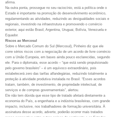
CONSÓRCIOS
afirma.
Na outra ponta, prossegue no seu raciocínio, está a política onde o
CAMPANHAS SALARIAIS
Estado é importante na promoção do desenvolvimento econômico,
regulamentando as atividades, reduzindo as desigualdades sociais e
COMUNICAÇÃO
regionais, investindo na infraestrutura e promovendo o comércio
exterior, aqui estão Brasil, Argentina, Uruguai, Bolívia, Venezuela e
PALAVRA DO MURILO
Equador.
Riscos ao Mercosul
NOTÍCIAS
Sobre o Mercado Comum do Sul (Mercosul), Pinheiro diz que ele
corre sérios riscos com a negociação de um acordo de livre comércio
CONTEÚDO ESPECIAL
com a União Europeia, em bases ainda pouco esclarecidas, segundo
ele. Para o diplomata, esse acordo – “que está sendo propulsionado
JORNAL DO ENGENHEIRO
pelo governo brasileiro” – é um equívoco extraordinário, pois
estabelecerá zero das tarifas alfandegárias, reduzindo totalmente a
AGENDA
proteção à atividade produtiva instalada no Brasil. “Esses acordos
tratam, também, de investimento, de propriedade intelectual, de
SEESP NOTÍCIAS
serviços e de compras governamentais”, alertou.
Ele não tem dúvida que esse tipo de tratado afetará diretamente a
NOTÍCIAS NO WHATSAPP
economia do País, a engenharia e a indústria brasileiras, com grande
impacto, inclusive, nos trabalhadores de formação universitária. À
FOTOS
assinatura desse acordo, adverte, poderão ocorrer mais tratados