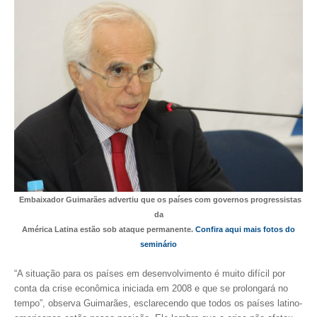
CONTRIBUIÇÕES
CONTRIBUIÇÃO ASSISTENCIAL
CONTRIBUIÇÃO ASSOCIATIVA OU ANUIDADE DE SÓCIO
CONTRIBUIÇÃO SINDICAL URBANA
REVISÃO DE APOSENTADORIA
FGTS EXPURGOS
FGTS CORREÇÃO
Embaixador Guimarães advertiu que os países com governos progressistas
da
LEGISLAÇÃO
América Latina estão sob ataque permanente.
Confira aqui mais fotos do
seminário
LEI 4.950-A/1966 – PISO SALARIAL
“A situação para os países em desenvolvimento é muito difícil por
LEI 5.194/1966 – REGULAMENTAÇÃO DA PROFISSÃO
conta da crise econômica iniciada em 2008 e que se prolongará no
tempo”, observa Guimarães, esclarecendo que todos os países latino-
LEI 6.496/1977 – ART