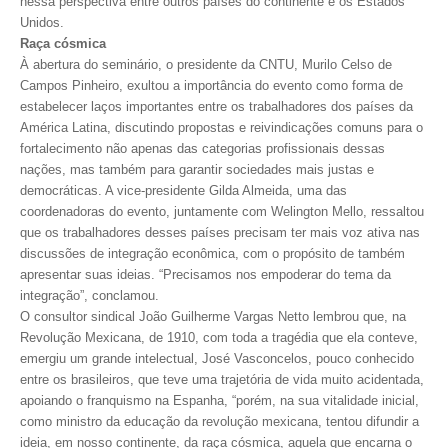
nessa perspectiva entre outros países do continente e os Estados
PUBLICAÇÕES
Unidos.
PUBLICIDADE
Raça cósmica
À abertura do seminário, o presidente da CNTU, Murilo Celso de
MANUAL DE REDAÇÃO
Campos Pinheiro, exultou a importância do evento como forma de
estabelecer laços importantes entre os trabalhadores dos países da
RELEASES
América Latina, discutindo propostas e reivindicações comuns para o
fortalecimento não apenas das categorias profissionais dessas
CONTATO
nações, mas também para garantir sociedades mais justas e
democráticas. A vice-presidente Gilda Almeida, uma das
CADASTRO
coordenadoras do evento, juntamente com Welington Mello, ressaltou
que os trabalhadores desses países precisam ter mais voz ativa nas
ASSOCIE-SE
discussões de integração econômica, com o propósito de também
apresentar suas ideias. “Precisamos nos empoderar do tema da
ATUALIZAÇÃO CADASTRAL
integração”, conclamou.
O consultor sindical João Guilherme Vargas Netto lembrou que, na
NÚCLEO JOVEM
Revolução Mexicana, de 1910, com toda a tragédia que ela conteve,
emergiu um grande intelectual, José Vasconcelos, pouco conhecido
entre os brasileiros, que teve uma trajetória de vida muito acidentada,
apoiando o franquismo na Espanha, “porém, na sua vitalidade inicial,
como ministro da educação da revolução mexicana, tentou difundir a
ideia, em nosso continente, da raça cósmica, aquela que encarna o