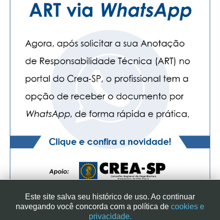
Este site salva seu histórico de uso. Ao continuar
navegando você concorda com a política de
cookies e
privacidade.
SINDICATO DOS ENGENHEIROS NO ESTADO DE SÃO PAULO