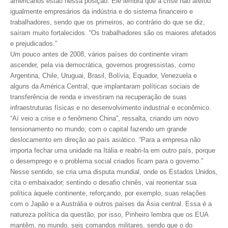
americanos estão nessa posição. Ele lembra que a crise não afetou
igualmente empresários da indústria e do sistema financeiro e
RES 1.002/2002 – CÓDIGO DE ÉTICA
trabalhadores, sendo que os primeiros, ao contrário do que se diz,
saíram muito fortalecidos. “Os trabalhadores são os maiores afetados
HOMOLOGAÇÕES
e prejudicados.”
Um pouco antes de 2008, vários países do continente viram
PISO SALARIAL
ascender, pela via democrática, governos progressistas, como
Argentina, Chile, Uruguai, Brasil, Bolívia, Equador, Venezuela e
FIQUE POR DENTRO
alguns da América Central, que implantaram políticas sociais de
transferência de renda e investiram na recuperação de suas
OPORTUNIDADES
infraestruturas físicas e no desenvolvimento industrial e econômico.
“Aí veio a crise e o fenômeno China”, ressalta, criando um novo
APRESENTAÇÃO
tensionamento no mundo, com o capital fazendo um grande
deslocamento em direção ao país asiático. “Para a empresa não
EMPREGO E ESTÁGIO
importa fechar uma unidade na Itália e reabri-la em outro país, porque
o desemprego e o problema social criados ficam para o governo.”
CARREIRA
Nesse sentido, se cria uma disputa mundial, onde os Estados Unidos,
cita o embaixador, sentindo o desafio chinês, vai reorientar sua
AUTÔNOMOS E SERVIÇOS
política àquele continente, reforçando, por exemplo, suas relações
com o Japão e a Austrália e outros países da Ásia central. Essa é a
NEWSLETTER
natureza política da questão, por isso, Pinheiro lembra que os EUA
mantêm, no mundo, seis comandos militares, sendo que o do
GUIA DAS ENGENHARIAS