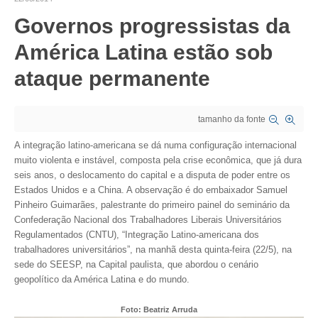
Governos progressistas da
CRESCE BRASIL
América Latina estão sob
CONSELHO TECNOLÓGICO
ataque permanente
HISTÓRICO E ATUAÇÃO
COMPOSIÇÃO
tamanho da fonte
CONSELHOS ASSESSORES
A integração latino-americana se dá numa configuração internacional
muito violenta e instável, composta pela crise econômica, que já dura
PERSONALIDADES DA TECNOLOGIA
seis anos, o deslocamento do capital e a disputa de poder entre os
Estados Unidos e a China. A observação é do embaixador Samuel
NÚCLEO DA MULHER ENGENHEIRA
Pinheiro Guimarães, palestrante do primeiro painel do seminário da
Confederação Nacional dos Trabalhadores Liberais Universitários
TRANSPARÊNCIA
Regulamentados (CNTU), “Integração Latino-americana dos
trabalhadores universitários”, na manhã desta quinta-feira (22/5), na
JURÍDICO
sede do SEESP, na Capital paulista, que abordou o cenário
geopolítico da América Latina e do mundo.
CONSULTORIA
Foto: Beatriz Arruda
ACORDOS, CONVENÇÕES E DISSÍDIOS