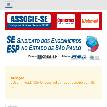
×
Pesquisar...
O SINDICATO
APRESENTAÇÃO
PALAVRA DO PRESIDENTE
DIRETORIA
DIRETORIA
LIVRO GESTÃO 2026-2029
Atenção
JUser: :_load: Não foi possível carregar usuário com ID:
SUBSEDES SINDICAIS
69
GALERIA EX-PRESIDENTES
ORGANOGRAMA
22/05/2014