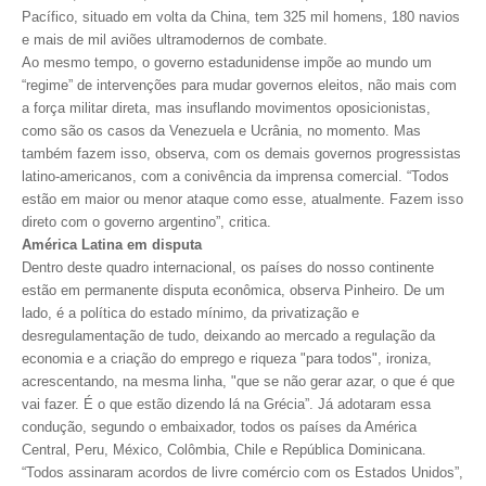
Pacífico, situado em volta da China, tem 325 mil homens, 180 navios
e mais de mil aviões ultramodernos de combate.
CONTATO
Ao mesmo tempo, o governo estadunidense impõe ao mundo um
“regime” de intervenções para mudar governos eleitos, não mais com
CURSOS
a força militar direta, mas insuflando movimentos oposicionistas,
como são os casos da Venezuela e Ucrânia, no momento. Mas
ENGENHEIRO EMPREENDEDOR
também fazem isso, observa, com os demais governos progressistas
SEESP EDUCAÇÃO
latino-americanos, com a conivência da imprensa comercial. “Todos
estão em maior ou menor ataque como esse, atualmente. Fazem isso
PLATAFORMAS GRATUITAS
direto com o governo argentino”, critica.
América Latina em disputa
BENEFÍCIOS
Dentro deste quadro internacional, os países do nosso continente
estão em permanente disputa econômica, observa Pinheiro. De um
APOSENTADORIA
lado, é a política do estado mínimo, da privatização e
desregulamentação de tudo, deixando ao mercado a regulação da
CONVÊNIOS
economia e a criação do emprego e riqueza "para todos", ironiza,
acrescentando, na mesma linha, "que se não gerar azar, o que é que
PLANO DE SAÚDE
vai fazer. É o que estão dizendo lá na Grécia”. Já adotaram essa
condução, segundo o embaixador, todos os países da América
SEESPPREV
Central, Peru, México, Colômbia, Chile e República Dominicana.
“Todos assinaram acordos de livre comércio com os Estados Unidos”,