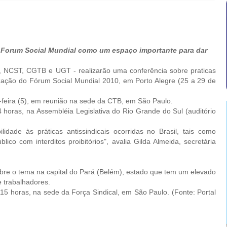
 Forum Social Mundial como um espaço importante para dar
 FS, NCST, CGTB e UGT - realizarão uma conferência sobre praticas
lização do Fórum Social Mundial 2010, em Porto Alegre (25 a 29 de
-feira (5), em reunião na sede da CTB, em São Paulo.
oras, na Assembléia Legislativa do Rio Grande do Sul (auditório
e às práticas antissindicais ocorridas no Brasil, tais como
lico com interditos proibitórios", avalia Gilda Almeida, secretária
re o tema na capital do Pará (Belém), estado que tem um elevado
e trabalhadores.
 horas, na sede da Força Sindical, em São Paulo. (Fonte: Portal