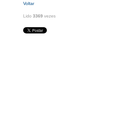
Voltar
Lido
3369
vezes