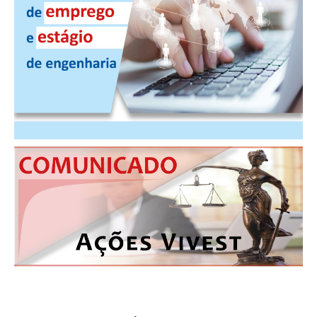
PUBLICAÇÕES
PUBLICIDADE
MANUAL DE REDAÇÃO
RELEASES
CONTATO
CADASTRO
ASSOCIE-SE
ATUALIZAÇÃO CADASTRAL
NÚCLEO JOVEM