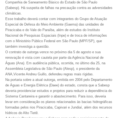
Companhia de Saneamento Básico do Estado de São Paulo
(Sabesp). Há suspeita de falhas na precaução contra as adversidades
CONTRIBUIÇÕES
climáticas.
Esse trabalho deverá contar com integrantes do Grupo de Atuação
CONTRIBUIÇÃO ASSISTENCIAL
Especial de Defesa do Meio Ambiente (Gaema) das unidades de
Piracicaba e do Vale do Paraíba, além de estudos do Instituto
CONTRIBUIÇÃO ASSOCIATIVA OU ANUIDADE DE SÓCIO
Nacional de Pesquisas Espaciais (Inpe) e de troca de informações
com o Ministério Público Federal em São Paulo (MPF/SP), que
CONTRIBUIÇÃO SINDICAL URBANA
também investiga a questão.
O contrato de outorga vence no próximo dia 5 de agosto e sua
REVISÃO DE APOSENTADORIA
renovação é vista com cautela por parte da Agência Nacional de
Águas (Ana). Em audiência pública, ocorrida, no último dia 25, na
FGTS EXPURGOS
Assembleia Legislativa de São Paulo (Alesp), o presidente da
FGTS CORREÇÃO
ANA,Vicente Andreu Guillo, defendeu regras mais rígidas.
Na portaria sobre a atual outorga, emitida em 2004 pelo Departamento
LEGISLAÇÃO
de Águas e Energia Elétrica (Daee) do estado, consta que a Sabesp
deveria providenciar estudos e projetos para reduzir a dependência do
LEI 4.950-A/1966 – PISO SALARIAL
Sistema Cantareira e garantir o abastecimento. Para isso, deveria
levar em consideração os planos relacionados às bacias hidrográficas
LEI 5.194/1966 – REGULAMENTAÇÃO DA PROFISSÃO
formadas pelos rios Piracicaba, Capivari e Jundiaí, além dos recursos
hídricos do Alto Tietê.
LEI 6.496/1977 – ART