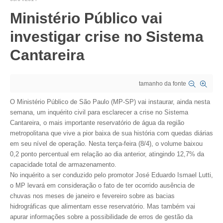
Ministério Público vai
CRESCE BRASIL
investigar crise no Sistema
CONSELHO TECNOLÓGICO
Cantareira
HISTÓRICO E ATUAÇÃO
COMPOSIÇÃO
tamanho da fonte
CONSELHOS ASSESSORES
O Ministério Público de São Paulo (MP-SP) vai instaurar, ainda nesta
semana, um inquérito civil para esclarecer a crise no Sistema
PERSONALIDADES DA TECNOLOGIA
Cantareira, o mais importante reservatório de água da região
metropolitana que vive a pior baixa de sua história com quedas diárias
NÚCLEO DA MULHER ENGENHEIRA
em seu nível de operação. Nesta terça-feira (8/4), o volume baixou
0,2 ponto percentual em relação ao dia anterior, atingindo 12,7% da
TRANSPARÊNCIA
capacidade total de armazenamento.
No inquérito a ser conduzido pelo promotor José Eduardo Ismael Lutti,
JURÍDICO
o MP levará em consideração o fato de ter ocorrido ausência de
chuvas nos meses de janeiro e fevereiro sobre as bacias
CONSULTORIA
hidrográficas que alimentam esse reservatório. Mas também vai
apurar informações sobre a possibilidade de erros de gestão da
ACORDOS, CONVENÇÕES E DISSÍDIOS