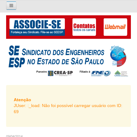
×
Pesquisar...
O SINDICATO
APRESENTAÇÃO
PALAVRA DO PRESIDENTE
DIRETORIA
DIRETORIA
LIVRO GESTÃO 2026-2029
Atenção
JUser: :_load: Não foi possível carregar usuário com ID:
SUBSEDES SINDICAIS
69
GALERIA EX-PRESIDENTES
ORGANOGRAMA
09/04/2014