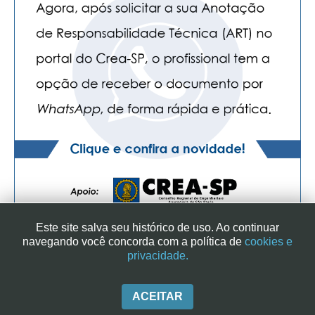
Este site salva seu histórico de uso. Ao continuar
navegando você concorda com a política de
cookies e
privacidade.
SINDICATO DOS ENGENHEIROS NO ESTADO DE SÃO PAULO
| RUA GENEBRA, 25 - CEP 01316-901 - SÃO PAULO/SP - BRASIL
|+ 55 (11) 3113-2600
ACEITAR