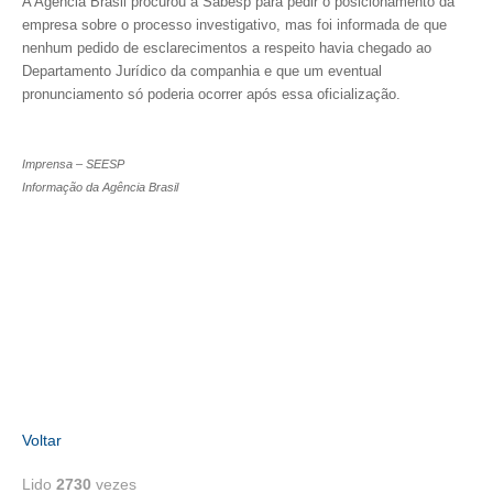
A Agência Brasil procurou a Sabesp para pedir o posicionamento da
empresa sobre o processo investigativo, mas foi informada de que
RES 1.002/2002 – CÓDIGO DE ÉTICA
nenhum pedido de esclarecimentos a respeito havia chegado ao
Departamento Jurídico da companhia e que um eventual
HOMOLOGAÇÕES
pronunciamento só poderia ocorrer após essa oficialização.
PISO SALARIAL
Imprensa – SEESP
FIQUE POR DENTRO
Informação da Agência Brasil
OPORTUNIDADES
APRESENTAÇÃO
EMPREGO E ESTÁGIO
CARREIRA
AUTÔNOMOS E SERVIÇOS
Voltar
NEWSLETTER
Lido
2730
vezes
GUIA DAS ENGENHARIAS