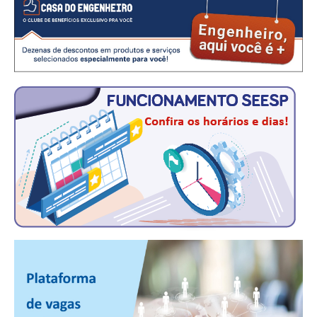
CONSÓRCIOS
CAMPANHAS SALARIAIS
COMUNICAÇÃO
PALAVRA DO MURILO
NOTÍCIAS
CONTEÚDO ESPECIAL
JORNAL DO ENGENHEIRO
AGENDA
SEESP NOTÍCIAS
NOTÍCIAS NO WHATSAPP
FOTOS