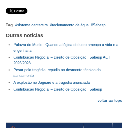
CONTATO
CURSOS
Tag
sistema cantareira
racionamento de água
Sabesp
ENGENHEIRO EMPREENDEDOR
Outras notícias
Palavra do Murilo | Quando a lógica do lucro ameaça a vida e a
SEESP EDUCAÇÃO
engenharia
Contribuição Negocial – Direito de Oposição | Sabesp ACT
PLATAFORMAS GRATUITAS
2026/2028
BENEFÍCIOS
Pesar pela tragédia, repúdio ao desmonte técnico do
saneamento
APOSENTADORIA
A explosão no Jaguaré e a tragédia anunciada
Contribuição Negocial – Direito de Oposição | Sabesp
CONVÊNIOS
voltar ao topo
PLANO DE SAÚDE
SEESPPREV