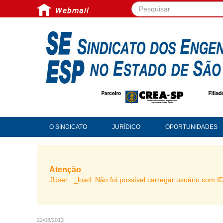
Pesquisar...
O SINDICATO
JURÍDICO
OPORTUNIDADES
Atenção
JUser: :_load: Não foi possível carregar usuário com I
22/08/2013