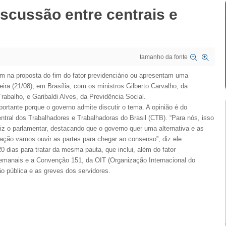
iscussão entre centrais e
tamanho da fonte
tem na proposta do fim do fator previdenciário ou apresentam uma
eira (21/08), em Brasília, com os ministros Gilberto Carvalho, da
rabalho, e Garibaldi Alves, da Previdência Social.
portante porque o governo admite discutir o tema. A opinião é do
al dos Trabalhadores e Trabalhadoras do Brasil (CTB). “Para nós, isso
z o parlamentar, destacando que o governo quer uma alternativa e as
ação vamos ouvir as partes para chegar ao consenso”, diz ele.
0 dias para tratar da mesma pauta, que inclui, além do fator
 semanais e a Convenção 151, da OIT (Organização Internacional do
ão pública e as greves dos servidores.