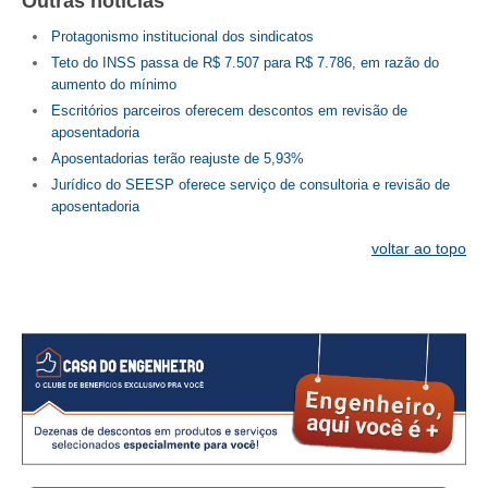
Outras notícias
Protagonismo institucional dos sindicatos
CONTATO
Teto do INSS passa de R$ 7.507 para R$ 7.786, em razão do
aumento do mínimo
CURSOS
Escritórios parceiros oferecem descontos em revisão de
ENGENHEIRO EMPREENDEDOR
aposentadoria
Aposentadorias terão reajuste de 5,93%
SEESP EDUCAÇÃO
Jurídico do SEESP oferece serviço de consultoria e revisão de
aposentadoria
PLATAFORMAS GRATUITAS
voltar ao topo
BENEFÍCIOS
APOSENTADORIA
CONVÊNIOS
PLANO DE SAÚDE
SEESPPREV