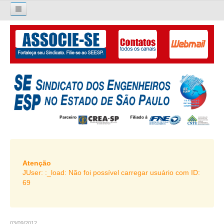
×
Pesquisar...
O SINDICATO
APRESENTAÇÃO
PALAVRA DO PRESIDENTE
DIRETORIA
DIRETORIA
LIVRO GESTÃO 2026-2029
Atenção
JUser: :_load: Não foi possível carregar usuário com ID:
SUBSEDES SINDICAIS
69
GALERIA EX-PRESIDENTES
ORGANOGRAMA
03/09/2012