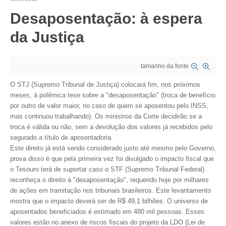
Desaposentação: à espera
CRESCE BRASIL
da Justiça
CONSELHO TECNOLÓGICO
HISTÓRICO E ATUAÇÃO
tamanho da fonte
COMPOSIÇÃO
O STJ (Supremo Tribunal de Justiça) colocará fim, nos próximos
meses, à polêmica tese sobre a "desaposentação" (troca de benefício
CONSELHOS ASSESSORES
por outro de valor maior, no caso de quem se aposentou pelo INSS,
mas continuou trabalhando). Os ministros da Corte decidirão se a
PERSONALIDADES DA TECNOLOGIA
troca é válida ou não, sem a devolução dos valores já recebidos pelo
segurado a título de aposentadoria.
NÚCLEO DA MULHER ENGENHEIRA
Este direito já está sendo considerado justo até mesmo pelo Governo,
prova disso é que pela primeira vez foi divulgado o impacto fiscal que
TRANSPARÊNCIA
o Tesouro terá de suportar caso o STF (Supremo Tribunal Federal)
reconheça o direito à "desaposentação", requerido hoje por milhares
JURÍDICO
de ações em tramitação nos tribunais brasileiros. Este levantamento
mostra que o impacto deverá ser de R$ 49,1 bilhões. O universo de
CONSULTORIA
aposentados beneficiados é estimado em 480 mil pessoas. Esses
valores estão no anexo de riscos fiscais do projeto da LDO (Lei de
ACORDOS, CONVENÇÕES E DISSÍDIOS