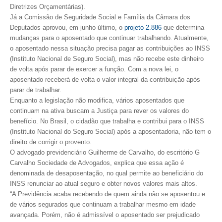
Diretrizes Orçamentárias).
Já a Comissão de Seguridade Social e Família da Câmara dos
CONTRIBUIÇÕES
Deputados aprovou, em junho último, o
projeto 2.886
que determina
CONTRIBUIÇÃO ASSISTENCIAL
mudanças para o aposentado que continuar trabalhando. Atualmente,
o aposentado nessa situação precisa pagar as contribuições ao INSS
CONTRIBUIÇÃO ASSOCIATIVA OU ANUIDADE DE SÓCIO
(Instituto Nacional de Seguro Social), mas não recebe este dinheiro
de volta após parar de exercer a função. Com a nova lei, o
CONTRIBUIÇÃO SINDICAL URBANA
aposentado receberá de volta o valor integral da contribuição após
parar de trabalhar.
REVISÃO DE APOSENTADORIA
Enquanto a legislação não modifica, vários aposentados que
continuam na ativa buscam a Justiça para rever os valores do
FGTS EXPURGOS
benefício. No Brasil, o cidadão que trabalha e contribui para o INSS
(Instituto Nacional do Seguro Social) após a aposentadoria, não tem o
FGTS CORREÇÃO
direito de corrigir o provento.
O advogado previdenciário Guilherme de Carvalho, do escritório G
LEGISLAÇÃO
Carvalho Sociedade de Advogados, explica que essa ação é
denominada de desaposentação, no qual permite ao beneficiário do
LEI 4.950-A/1966 – PISO SALARIAL
INSS renunciar ao atual seguro e obter novos valores mais altos.
“A Previdência acaba recebendo de quem ainda não se aposentou e
LEI 5.194/1966 – REGULAMENTAÇÃO DA PROFISSÃO
de vários segurados que continuam a trabalhar mesmo em idade
avançada. Porém, não é admissível o aposentado ser prejudicado
LEI 6.496/1977 – ART