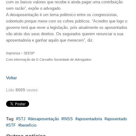
com os baixos valores que recebe e ainda pagar uma contribuição
sem razão”, expõe o advogado.
RES 1.002/2002 – CÓDIGO DE ÉTICA
A desaposentação é um tema polêmico entre os congressistas,
sobretudo porque mexe com os cofres públicos. “Acredito que logo o
HOMOLOGAÇÕES
governo terá que rever a legislação, pois atualmente os aposentados
vão atrás dos seus direitos. Os segurados querem renunciar a sua
PISO SALARIAL
aposentadoria e ganhar aquilo que merecem”, diz.
FIQUE POR DENTRO
Imprensa – SEESP
Com informação da G Carvalho Sociedade de Advogados
OPORTUNIDADES
APRESENTAÇÃO
Voltar
EMPREGO E ESTÁGIO
Lido
8005
vezes
CARREIRA
AUTÔNOMOS E SERVIÇOS
Tag
STJ
desaposentação
INSS
aposentadoria
aposentado
NEWSLETTER
STF
benefício
GUIA DAS ENGENHARIAS