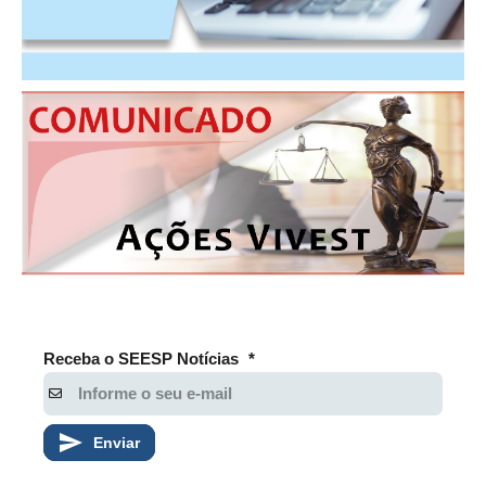
PUBLICAÇÕES
PUBLICIDADE
MANUAL DE REDAÇÃO
RELEASES
CONTATO
CADASTRO
ASSOCIE-SE
ATUALIZAÇÃO CADASTRAL
NÚCLEO JOVEM
Receba o SEESP Notícias
*
Enviar