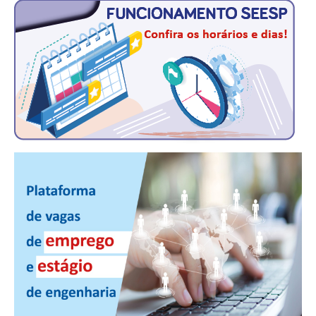
CONSÓRCIOS
CAMPANHAS SALARIAIS
COMUNICAÇÃO
PALAVRA DO MURILO
NOTÍCIAS
CONTEÚDO ESPECIAL
JORNAL DO ENGENHEIRO
AGENDA
SEESP NOTÍCIAS
NOTÍCIAS NO WHATSAPP
FOTOS