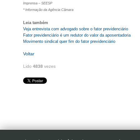
Imprensa – SEESP
* Informação da Agência Câmara
Leia também
Veja entrevista com advogado sobre o fator previdenciário
Fator previdenciário é um redutor do valor da aposentadoria
Movimento sindical quer fim do fator previdenciário
Voltar
Lido
4838
vezes