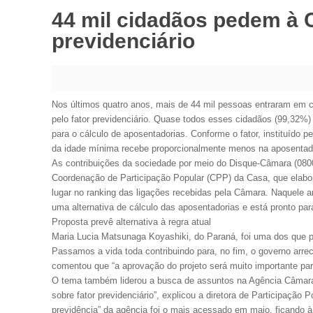
44 mil cidadãos pedem à 
previdenciário
Nos últimos quatro anos, mais de 44 mil pessoas entraram em 
pelo fator previdenciário. Quase todos esses cidadãos (99,32%)
para o cálculo de aposentadorias. Conforme o fator, instituído 
da idade mínima recebe proporcionalmente menos na aposentad
As contribuições da sociedade por meio do Disque-Câmara (0800
Coordenação de Participação Popular (CPP) da Casa, que elabo
lugar no ranking das ligações recebidas pela Câmara. Naquele a
uma alternativa de cálculo das aposentadorias e está pronto para
Proposta prevê alternativa à regra atual
Maria Lucia Matsunaga Koyashiki, do Paraná, foi uma dos que ped
Passamos a vida toda contribuindo para, no fim, o governo arre
comentou que “a aprovação do projeto será muito importante pa
O tema também liderou a busca de assuntos na Agência Câmara
sobre fator previdenciário”, explicou a diretora de Participação 
previdência” da agência foi o mais acessado em maio, ficando à f