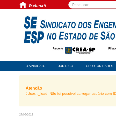
Pesquisar...
O SINDICATO
JURÍDICO
OPORTUNIDADES
Atenção
JUser: :_load: Não foi possível carregar usuário com I
27/06/2012