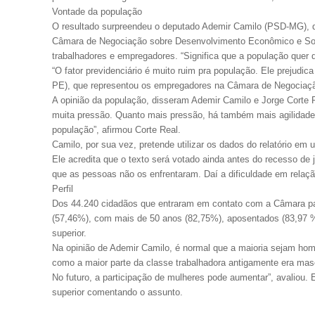
Vontade da população
O resultado surpreendeu o deputado Ademir Camilo (PSD-MG), q
Câmara de Negociação sobre Desenvolvimento Econômico e Socia
trabalhadores e empregadores. “Significa que a população quer 
“O fator previdenciário é muito ruim pra população. Ele prejudi
PE), que representou os empregadores na Câmara de Negociaç
A opinião da população, disseram Ademir Camilo e Jorge Corte R
muita pressão. Quanto mais pressão, há também mais agilidade
população”, afirmou Corte Real.
Camilo, por sua vez, pretende utilizar os dados do relatório em
Ele acredita que o texto será votado ainda antes do recesso de
que as pessoas não os enfrentaram. Daí a dificuldade em relaç
Perfil
Dos 44.240 cidadãos que entraram em contato com a Câmara para
(57,46%), com mais de 50 anos (82,75%), aposentados (83,97 %
superior.
Na opinião de Ademir Camilo, é normal que a maioria sejam hom
como a maior parte da classe trabalhadora antigamente era mas
No futuro, a participação de mulheres pode aumentar”, avaliou.
superior comentando o assunto.