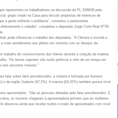
ue representou os trabalhadores na discussão do PL 3299/08 pela
l, grupo criado na Casa para discutir propostas de interesse de
que a gente enfrente o problema”, comentou o parlamentar.
ca efetivamente o cidadão”, completou o deputado Jorge Corte Real (PTB-
ão.
eal, pode influenciar o trabalho dos deputados. “A Câmara é movida a
 e mais atendimento aos pleitos em sintonia com os desejos da
 um trabalho de convencimento dos líderes durante a votação da matéria.
 julho. “Os temas urgentes são muito políticos e vêm de um tempo em
ão aos assuntos maiores.”
 falar sobre fator previdenciário, a maioria é formada por homens
) e da região Sudeste (67,5%). A maioria (63,32%) também possui nível
ens aposentados. “São as pessoas afetadas pelo fator previdenciário. E,
culina, os homens chegaram à aposentadoria primeiro que as mulheres.
 Ele observou ainda que recebe muitos e-mails de aposentados com nível