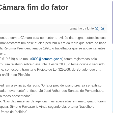
Câmara fim do fator
tamanho da fonte
contato com a Câmara para comentar a revisão das regras estabelecidas
 manifestaram um desejo: eles pediram o fim da regra que serve de base
pela Reforma Previdenciária de 1998, o trabalhador que se aposenta antes
oria.
 619 619) ou e-mail (
0800@camara.gov.br
) foram registradas pela
rou um relatório sobre o assunto. Desde 2008, o tema ocupa o segundo
no, começou a tramitar o Projeto de Lei 3299/08, do Senado, que cria
 análise do Plenário.
iram a extinção da regra. “O fator previdenciário precisa ser extinto.
cadar novamente”, criticou. Já José Arthur dos Santos, de Pernambuco,
ra todos aposentados”.
. “Das dez matérias da agência mais acessadas em maio, quatro foram
Popular, Simone Ravazzolli. Ainda segundo ela, o tema “trabalho e
rente de “política”.