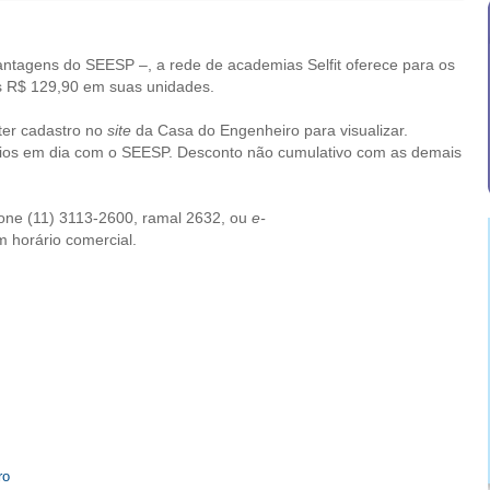
antagens do SEESP –, a rede de academias Selfit oferece para os
as R$ 129,90 em suas unidades.
ter cadastro no
site
da Casa do Engenheiro para visualizar.
ócios em dia com o SEESP. Desconto não cumulativo com as demais
.
fone (11) 3113-2600, ramal 2632, ou
e-
m horário comercial.
ro