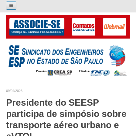
Pesquisar...
O SINDICATO
APRESENTAÇÃO
PALAVRA DO PRESIDENTE
DIRETORIA
DIRETORIA
09/04/2026
LIVRO GESTÃO 2026-2029
Presidente do SEESP
SUBSEDES SINDICAIS
participa de simpósio sobre
GALERIA EX-PRESIDENTES
transporte aéreo urbano e
ORGANOGRAMA