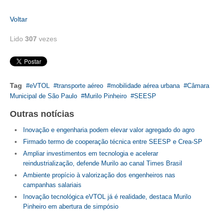
RES 1.002/2002 – CÓDIGO DE ÉTICA
Voltar
Lido
307
vezes
HOMOLOGAÇÕES
PISO SALARIAL
FIQUE POR DENTRO
Tag
eVTOL
transporte aéreo
mobilidade aérea urbana
Câmara
Municipal de São Paulo
Murilo Pinheiro
SEESP
OPORTUNIDADES
Outras notícias
APRESENTAÇÃO
Inovação e engenharia podem elevar valor agregado do agro
EMPREGO E ESTÁGIO
Firmado termo de cooperação técnica entre SEESP e Crea-SP
Ampliar investimentos em tecnologia e acelerar
CARREIRA
reindustrialização, defende Murilo ao canal Times Brasil
Ambiente propício à valorização dos engenheiros nas
AUTÔNOMOS E SERVIÇOS
campanhas salariais
Inovação tecnológica eVTOL já é realidade, destaca Murilo
NEWSLETTER
Pinheiro em abertura de simpósio
GUIA DAS ENGENHARIAS