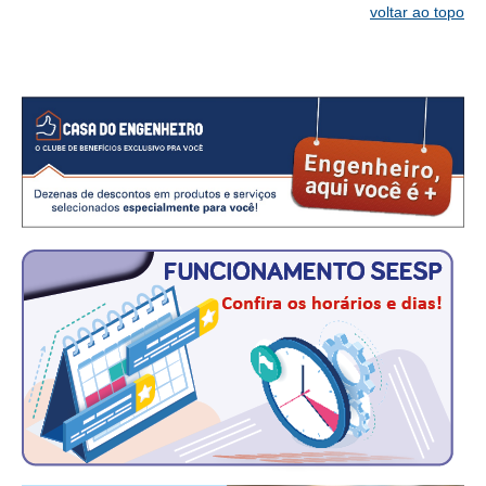
voltar ao topo
CONTATO
CURSOS
ENGENHEIRO EMPREENDEDOR
SEESP EDUCAÇÃO
PLATAFORMAS GRATUITAS
BENEFÍCIOS
APOSENTADORIA
CONVÊNIOS
PLANO DE SAÚDE
SEESPPREV