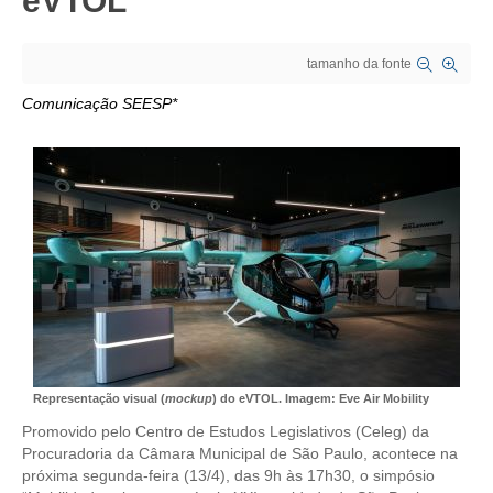
eVTOL
CRESCE BRASIL
tamanho da fonte
CONSELHO TECNOLÓGICO
Comunicação SEESP*
HISTÓRICO E ATUAÇÃO
COMPOSIÇÃO
CONSELHOS ASSESSORES
PERSONALIDADES DA TECNOLOGIA
NÚCLEO DA MULHER ENGENHEIRA
TRANSPARÊNCIA
JURÍDICO
Representação visual (
mockup
) do eVTOL. Imagem: Eve Air Mobility
Promovido pelo Centro de Estudos Legislativos (Celeg) da
CONSULTORIA
Procuradoria da Câmara Municipal de São Paulo, acontece na
próxima segunda-feira (13/4), das 9h às 17h30, o simpósio
ACORDOS, CONVENÇÕES E DISSÍDIOS