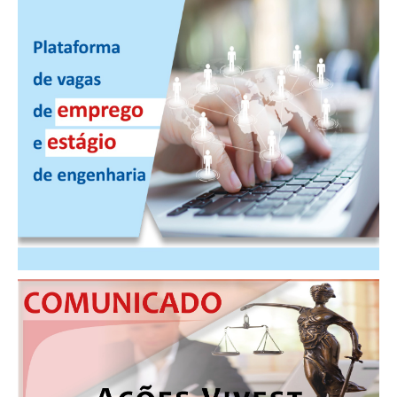
CONSÓRCIOS
CAMPANHAS SALARIAIS
COMUNICAÇÃO
PALAVRA DO MURILO
NOTÍCIAS
CONTEÚDO ESPECIAL
JORNAL DO ENGENHEIRO
AGENDA
SEESP NOTÍCIAS
NOTÍCIAS NO WHATSAPP
FOTOS