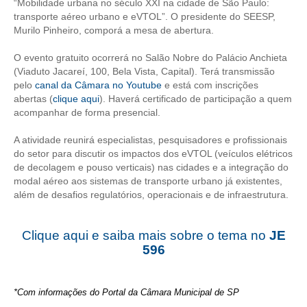
“Mobilidade urbana no século XXI na cidade de São Paulo:
transporte aéreo urbano e eVTOL”. O presidente do SEESP,
CONTRIBUIÇÕES
Murilo Pinheiro, comporá a mesa de abertura.
CONTRIBUIÇÃO ASSISTENCIAL
O evento gratuito ocorrerá no Salão Nobre do Palácio Anchieta
(Viaduto Jacareí, 100, Bela Vista, Capital). Terá transmissão
CONTRIBUIÇÃO ASSOCIATIVA OU ANUIDADE DE SÓCIO
pelo
canal da Câmara no Youtube
e está com inscrições
abertas (
clique aqui
). Haverá certificado de participação a quem
CONTRIBUIÇÃO SINDICAL URBANA
acompanhar de forma presencial.
REVISÃO DE APOSENTADORIA
A atividade reunirá especialistas, pesquisadores e profissionais
do setor para discutir os impactos dos eVTOL (veículos elétricos
FGTS EXPURGOS
de decolagem e pouso verticais) nas cidades e a integração do
modal aéreo aos sistemas de transporte urbano já existentes,
FGTS CORREÇÃO
além de desafios regulatórios, operacionais e de infraestrutura.
LEGISLAÇÃO
Clique aqui e saiba mais sobre o tema no
JE
596
LEI 4.950-A/1966 – PISO SALARIAL
LEI 5.194/1966 – REGULAMENTAÇÃO DA PROFISSÃO
*Com informações do Portal da Câmara Municipal de SP
LEI 6.496/1977 – ART