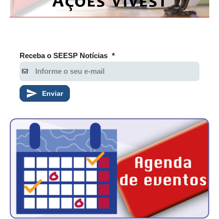
PUBLICAÇÕES
PUBLICIDADE
MANUAL DE REDAÇÃO
Receba o SEESP Notícias
*
RELEASES
CONTATO
Enviar
CADASTRO
ASSOCIE-SE
ATUALIZAÇÃO CADASTRAL
NÚCLEO JOVEM