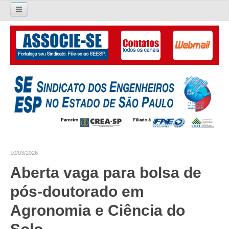
Pesquisar...
O SINDICATO
APRESENTAÇÃO
PALAVRA DO PRESIDENTE
DIRETORIA
DIRETORIA
10/03/2026
LIVRO GESTÃO 2026-2029
Aberta vaga para bolsa de
SUBSEDES SINDICAIS
pós-doutorado em
GALERIA EX-PRESIDENTES
Agronomia e Ciência do
ORGANOGRAMA