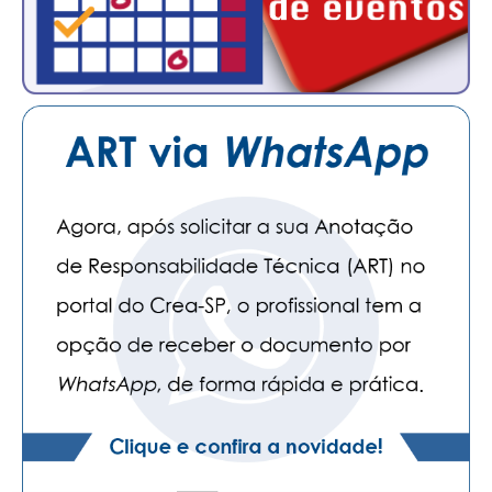
PUBLICAÇÕES
PUBLICIDADE
MANUAL DE REDAÇÃO
RELEASES
CONTATO
CADASTRO
ASSOCIE-SE
ATUALIZAÇÃO CADASTRAL
NÚCLEO JOVEM