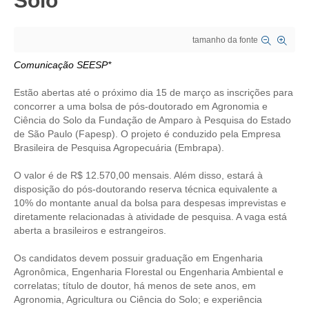
Solo
CRESCE BRASIL
tamanho da fonte
CONSELHO TECNOLÓGICO
Comunicação SEESP*
HISTÓRICO E ATUAÇÃO
Estão abertas até o próximo dia 15 de março as inscrições para
concorrer a uma bolsa de pós-doutorado em Agronomia e
COMPOSIÇÃO
Ciência do Solo da Fundação de Amparo à Pesquisa do Estado
de São Paulo (Fapesp). O projeto é conduzido pela Empresa
CONSELHOS ASSESSORES
Brasileira de Pesquisa Agropecuária (Embrapa).
PERSONALIDADES DA TECNOLOGIA
O valor é de R$ 12.570,00 mensais. Além disso, estará à
disposição do pós-doutorando reserva técnica equivalente a
NÚCLEO DA MULHER ENGENHEIRA
10% do montante anual da bolsa para despesas imprevistas e
diretamente relacionadas à atividade de pesquisa. A vaga está
TRANSPARÊNCIA
aberta a brasileiros e estrangeiros.
JURÍDICO
Os candidatos devem possuir graduação em Engenharia
Agronômica, Engenharia Florestal ou Engenharia Ambiental e
CONSULTORIA
correlatas; título de doutor, há menos de sete anos, em
Agronomia, Agricultura ou Ciência do Solo; e experiência
ACORDOS, CONVENÇÕES E DISSÍDIOS