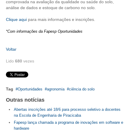
comprovada na avaliação da qualidade ou saúde do solo,
análise de dados e estoque de carbono no solo.
CONTRIBUIÇÕES
Clique aqui
para mais informações e inscrições.
CONTRIBUIÇÃO ASSISTENCIAL
*Com informações da Fapesp Oportunidades
CONTRIBUIÇÃO ASSOCIATIVA OU ANUIDADE DE SÓCIO
CONTRIBUIÇÃO SINDICAL URBANA
Voltar
REVISÃO DE APOSENTADORIA
Lido
680
vezes
FGTS EXPURGOS
FGTS CORREÇÃO
Tag
Oportunidades
agronomia
ciência do solo
LEGISLAÇÃO
Outras notícias
LEI 4.950-A/1966 – PISO SALARIAL
Abertas inscrições até 18/6 para processo seletivo a docentes
na Escola de Engenharia de Piracicaba
LEI 5.194/1966 – REGULAMENTAÇÃO DA PROFISSÃO
Fapesp lança chamada a programa de inovações em software e
hardware
LEI 6.496/1977 – ART