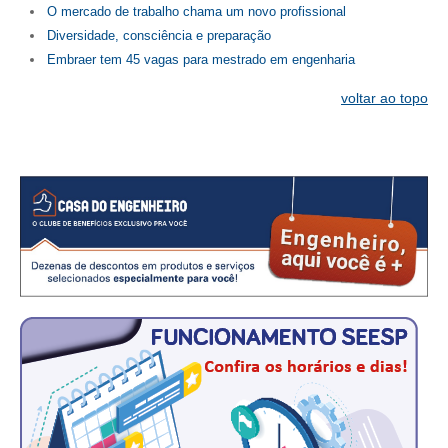
O mercado de trabalho chama um novo profissional
Diversidade, consciência e preparação
RES 1.002/2002 – CÓDIGO DE ÉTICA
Embraer tem 45 vagas para mestrado em engenharia
HOMOLOGAÇÕES
voltar ao topo
PISO SALARIAL
FIQUE POR DENTRO
OPORTUNIDADES
APRESENTAÇÃO
EMPREGO E ESTÁGIO
CARREIRA
AUTÔNOMOS E SERVIÇOS
NEWSLETTER
GUIA DAS ENGENHARIAS