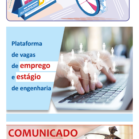
CONTATO
CURSOS
ENGENHEIRO EMPREENDEDOR
SEESP EDUCAÇÃO
PLATAFORMAS GRATUITAS
BENEFÍCIOS
APOSENTADORIA
CONVÊNIOS
PLANO DE SAÚDE
SEESPPREV