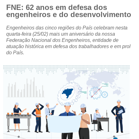
FNE: 62 anos em defesa dos
CRESCE BRASIL
engenheiros e do desenvolvimento
CONSELHO TECNOLÓGICO
Engenheiros das cinco regiões do País celebram nesta
quarta-feira (25/02) mais um aniversário da nossa
HISTÓRICO E ATUAÇÃO
Federação Nacional dos Engenheiros, entidade de
atuação histórica em defesa dos trabalhadores e em prol
COMPOSIÇÃO
do País.
CONSELHOS ASSESSORES
PERSONALIDADES DA TECNOLOGIA
NÚCLEO DA MULHER ENGENHEIRA
TRANSPARÊNCIA
JURÍDICO
CONSULTORIA
ACORDOS, CONVENÇÕES E DISSÍDIOS