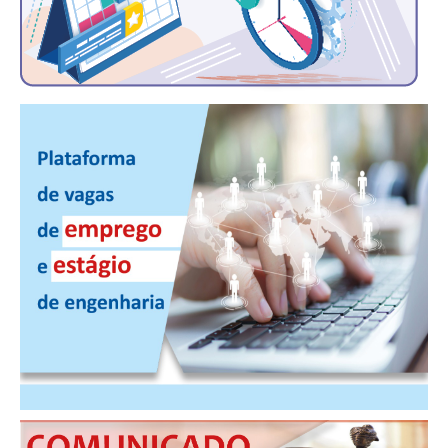
PUBLICAÇÕES
PUBLICIDADE
MANUAL DE REDAÇÃO
RELEASES
CONTATO
CADASTRO
ASSOCIE-SE
ATUALIZAÇÃO CADASTRAL
NÚCLEO JOVEM