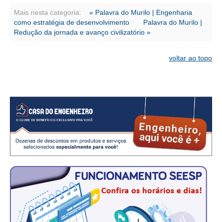
CONSÓRCIOS
Mais nesta categoria:
« Palavra do Murilo | Engenharia
CAMPANHAS SALARIAIS
como estratégia de desenvolvimento
Palavra do Murilo |
Redução da jornada e avanço civilizatório »
COMUNICAÇÃO
voltar ao topo
PALAVRA DO MURILO
NOTÍCIAS
CONTEÚDO ESPECIAL
JORNAL DO ENGENHEIRO
AGENDA
SEESP NOTÍCIAS
NOTÍCIAS NO WHATSAPP
FOTOS