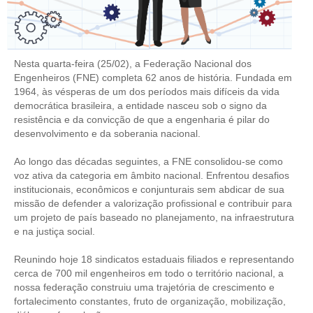
CONTRIBUIÇÕES
CONTRIBUIÇÃO ASSISTENCIAL
Nesta quarta-feira (25/02), a Federação Nacional dos
Engenheiros (FNE) completa 62 anos de história. Fundada em
CONTRIBUIÇÃO ASSOCIATIVA OU ANUIDADE DE SÓCIO
1964, às vésperas de um dos períodos mais difíceis da vida
democrática brasileira, a entidade nasceu sob o signo da
CONTRIBUIÇÃO SINDICAL URBANA
resistência e da convicção de que a engenharia é pilar do
desenvolvimento e da soberania nacional.
REVISÃO DE APOSENTADORIA
Ao longo das décadas seguintes, a FNE consolidou-se como
FGTS EXPURGOS
voz ativa da categoria em âmbito nacional. Enfrentou desafios
institucionais, econômicos e conjunturais sem abdicar de sua
FGTS CORREÇÃO
missão de defender a valorização profissional e contribuir para
um projeto de país baseado no planejamento, na infraestrutura
LEGISLAÇÃO
e na justiça social.
LEI 4.950-A/1966 – PISO SALARIAL
Reunindo hoje 18 sindicatos estaduais filiados e representando
cerca de 700 mil engenheiros em todo o território nacional, a
LEI 5.194/1966 – REGULAMENTAÇÃO DA PROFISSÃO
nossa federação construiu uma trajetória de crescimento e
fortalecimento constantes, fruto de organização, mobilização,
LEI 6.496/1977 – ART