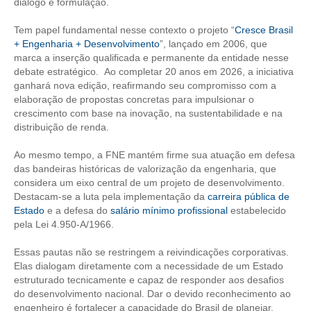
diálogo e formulação.
RES 1.002/2002 – CÓDIGO DE ÉTICA
Tem papel fundamental nesse contexto o projeto “
Cresce Brasil
+ Engenharia + Desenvolvimento
”, lançado em 2006, que
HOMOLOGAÇÕES
marca a inserção qualificada e permanente da entidade nesse
debate estratégico. Ao completar 20 anos em 2026, a iniciativa
PISO SALARIAL
ganhará nova edição, reafirmando seu compromisso com a
elaboração de propostas concretas para impulsionar o
FIQUE POR DENTRO
crescimento com base na inovação, na sustentabilidade e na
distribuição de renda.
OPORTUNIDADES
Ao mesmo tempo, a FNE mantém firme sua atuação em defesa
das bandeiras históricas de valorização da engenharia, que
APRESENTAÇÃO
considera um eixo central de um projeto de desenvolvimento.
Destacam-se a luta pela implementação da
carreira pública de
EMPREGO E ESTÁGIO
Estado
e a defesa do
salário mínimo profissional
estabelecido
pela Lei 4.950-A/1966.
CARREIRA
Essas pautas não se restringem a reivindicações corporativas.
AUTÔNOMOS E SERVIÇOS
Elas dialogam diretamente com a necessidade de um Estado
estruturado tecnicamente e capaz de responder aos desafios
NEWSLETTER
do desenvolvimento nacional. Dar o devido reconhecimento ao
engenheiro é fortalecer a capacidade do Brasil de planejar,
GUIA DAS ENGENHARIAS