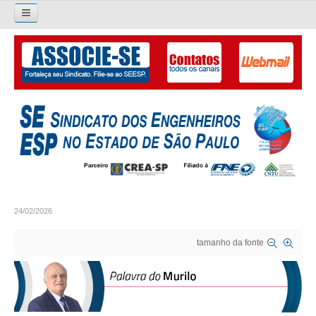
Pesquisar...
O SINDICATO
APRESENTAÇÃO
PALAVRA DO PRESIDENTE
DIRETORIA
DIRETORIA
24/02/2026
LIVRO GESTÃO 2026-2029
tamanho da fonte
SUBSEDES SINDICAIS
GALERIA EX-PRESIDENTES
ORGANOGRAMA