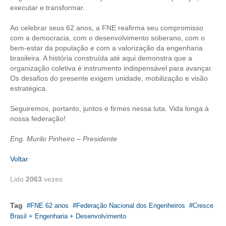
executar e transformar.
CONTATO
Ao celebrar seus 62 anos, a FNE reafirma seu compromisso
com a democracia, com o desenvolvimento soberano, com o
CURSOS
bem-estar da população e com a valorização da engenharia
brasileira. A história construída até aqui demonstra que a
ENGENHEIRO EMPREENDEDOR
organização coletiva é instrumento indispensável para avançar.
Os desafios do presente exigem unidade, mobilização e visão
SEESP EDUCAÇÃO
estratégica.
PLATAFORMAS GRATUITAS
Seguiremos, portanto, juntos e firmes nessa luta. Vida longa à
nossa federação!
BENEFÍCIOS
Eng. Murilo Pinheiro – Presidente
APOSENTADORIA
Voltar
CONVÊNIOS
Lido
2063
vezes
PLANO DE SAÚDE
Tag
FNE 62 anos
Federação Nacional dos Engenheiros
Cresce
SEESPPREV
Brasil + Engenharia + Desenvolvimento