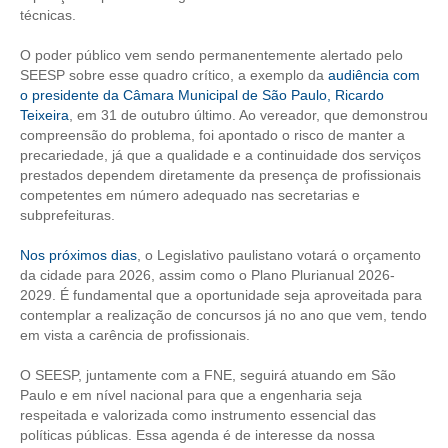
técnicas.
CONTATO
O poder público vem sendo permanentemente alertado pelo
SEESP sobre esse quadro crítico, a exemplo da
audiência com
CURSOS
o presidente da Câmara Municipal de São Paulo, Ricardo
Teixeira
, em 31 de outubro último. Ao vereador, que demonstrou
ENGENHEIRO EMPREENDEDOR
compreensão do problema, foi apontado o risco de manter a
precariedade, já que a qualidade e a continuidade dos serviços
SEESP EDUCAÇÃO
prestados dependem diretamente da presença de profissionais
competentes em número adequado nas secretarias e
PLATAFORMAS GRATUITAS
subprefeituras.
BENEFÍCIOS
Nos próximos dias
, o Legislativo paulistano votará o orçamento
da cidade para 2026, assim como o Plano Plurianual 2026-
APOSENTADORIA
2029. É fundamental que a oportunidade seja aproveitada para
contemplar a realização de concursos já no ano que vem, tendo
CONVÊNIOS
em vista a carência de profissionais.
PLANO DE SAÚDE
O SEESP, juntamente com a FNE, seguirá atuando em São
Paulo e em nível nacional para que a engenharia seja
SEESPPREV
respeitada e valorizada como instrumento essencial das
políticas públicas. Essa agenda é de interesse da nossa