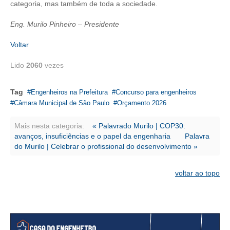
CONSÓRCIOS
categoria, mas também de toda a sociedade.
CAMPANHAS SALARIAIS
Eng. Murilo Pinheiro – Presidente
COMUNICAÇÃO
Voltar
PALAVRA DO MURILO
Lido
2060
vezes
NOTÍCIAS
Tag
Engenheiros na Prefeitura
Concurso para engenheiros
Câmara Municipal de São Paulo
Orçamento 2026
CONTEÚDO ESPECIAL
Mais nesta categoria:
« Palavrado Murilo | COP30:
JORNAL DO ENGENHEIRO
avanços, insuficiências e o papel da engenharia
Palavra
do Murilo | Celebrar o profissional do desenvolvimento »
AGENDA
SEESP NOTÍCIAS
voltar ao topo
NOTÍCIAS NO WHATSAPP
FOTOS