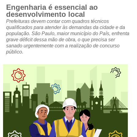
Engenharia é essencial ao
CRESCE BRASIL
desenvolvimento local
Prefeituras devem contar com quadros técnicos
CONSELHO TECNOLÓGICO
qualificados para atender às demandas da cidade e da
população. São Paulo, maior município do País, enfrenta
HISTÓRICO E ATUAÇÃO
grave déficit dessa mão de obra, o que precisa ser
sanado urgentemente com a realização de concurso
COMPOSIÇÃO
público.
CONSELHOS ASSESSORES
PERSONALIDADES DA TECNOLOGIA
NÚCLEO DA MULHER ENGENHEIRA
TRANSPARÊNCIA
JURÍDICO
CONSULTORIA
ACORDOS, CONVENÇÕES E DISSÍDIOS