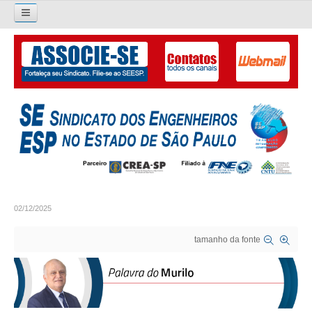
Pesquisar...
O SINDICATO
APRESENTAÇÃO
PALAVRA DO PRESIDENTE
DIRETORIA
DIRETORIA
02/12/2025
LIVRO GESTÃO 2026-2029
tamanho da fonte
SUBSEDES SINDICAIS
GALERIA EX-PRESIDENTES
ORGANOGRAMA