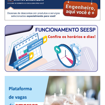
PUBLICAÇÕES
PUBLICIDADE
MANUAL DE REDAÇÃO
RELEASES
CONTATO
CADASTRO
ASSOCIE-SE
ATUALIZAÇÃO CADASTRAL
NÚCLEO JOVEM