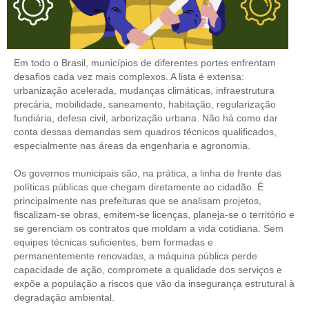
CONTRIBUIÇÕES
CONTRIBUIÇÃO ASSISTENCIAL
Em todo o Brasil, municípios de diferentes portes enfrentam
desafios cada vez mais complexos. A lista é extensa:
CONTRIBUIÇÃO ASSOCIATIVA OU ANUIDADE DE SÓCIO
urbanização acelerada, mudanças climáticas, infraestrutura
precária, mobilidade, saneamento, habitação, regularização
CONTRIBUIÇÃO SINDICAL URBANA
fundiária, defesa civil, arborização urbana. Não há como dar
conta dessas demandas sem quadros técnicos qualificados,
REVISÃO DE APOSENTADORIA
especialmente nas áreas da engenharia e agronomia.
FGTS EXPURGOS
Os governos municipais são, na prática, a linha de frente das
políticas públicas que chegam diretamente ao cidadão. É
FGTS CORREÇÃO
principalmente nas prefeituras que se analisam projetos,
fiscalizam-se obras, emitem-se licenças, planeja-se o território e
LEGISLAÇÃO
se gerenciam os contratos que moldam a vida cotidiana. Sem
equipes técnicas suficientes, bem formadas e
LEI 4.950-A/1966 – PISO SALARIAL
permanentemente renovadas, a máquina pública perde
capacidade de ação, compromete a qualidade dos serviços e
LEI 5.194/1966 – REGULAMENTAÇÃO DA PROFISSÃO
expõe a população a riscos que vão da insegurança estrutural à
degradação ambiental.
LEI 6.496/1977 – ART