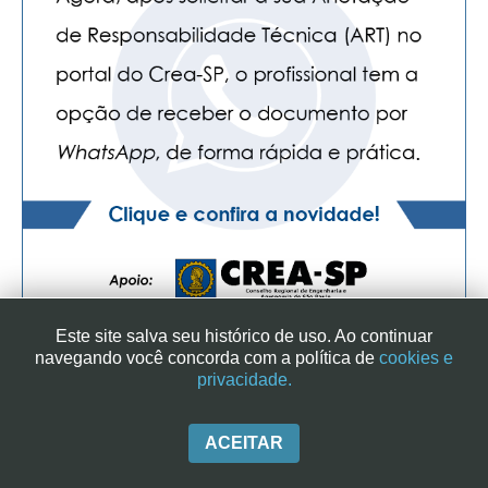
Este site salva seu histórico de uso. Ao continuar
navegando você concorda com a política de
cookies e
privacidade.
SINDICATO DOS ENGENHEIROS NO ESTADO DE SÃO PAULO
| RUA GENEBRA, 25 - CEP 01316-901 - SÃO PAULO/SP - BRASIL
|+ 55 (11) 3113-2600
ACEITAR