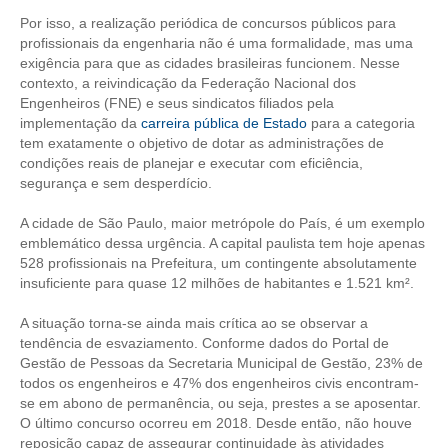
Por isso, a realização periódica de concursos públicos para
RES 1.002/2002 – CÓDIGO DE ÉTICA
profissionais da engenharia não é uma formalidade, mas uma
exigência para que as cidades brasileiras funcionem. Nesse
HOMOLOGAÇÕES
contexto, a reivindicação da Federação Nacional dos
Engenheiros (FNE) e seus sindicatos filiados pela
PISO SALARIAL
implementação da
carreira pública de Estado
para a categoria
tem exatamente o objetivo de dotar as administrações de
FIQUE POR DENTRO
condições reais de planejar e executar com eficiência,
segurança e sem desperdício.
OPORTUNIDADES
A cidade de São Paulo, maior metrópole do País, é um exemplo
emblemático dessa urgência. A capital paulista tem hoje apenas
APRESENTAÇÃO
528 profissionais na Prefeitura, um contingente absolutamente
insuficiente para quase 12 milhões de habitantes e 1.521 km².
EMPREGO E ESTÁGIO
A situação torna-se ainda mais crítica ao se observar a
CARREIRA
tendência de esvaziamento. Conforme dados do Portal de
Gestão de Pessoas da Secretaria Municipal de Gestão, 23% de
AUTÔNOMOS E SERVIÇOS
todos os engenheiros e 47% dos engenheiros civis encontram-
se em abono de permanência, ou seja, prestes a se aposentar.
NEWSLETTER
O último concurso ocorreu em 2018. Desde então, não houve
reposição capaz de assegurar continuidade às atividades
GUIA DAS ENGENHARIAS