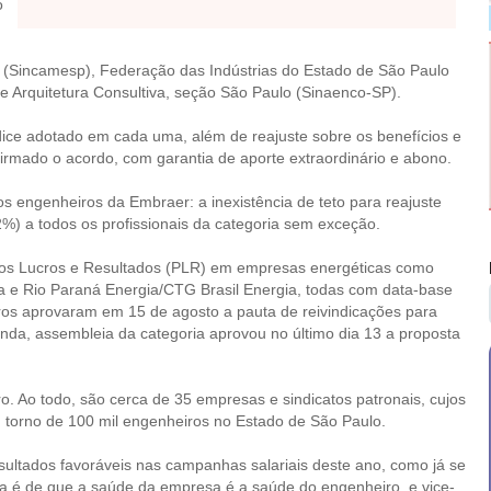
o
 (Sincamesp), Federação das Indústrias do Estado de São Paulo
e Arquitetura Consultiva, seção São Paulo (Sinaenco-SP).
dice adotado em cada uma, além de reajuste sobre os benefícios e
irmado o acordo, com garantia de aporte extraordinário e abono.
s engenheiros da Embraer: a inexistência de teto para reajuste
%) a todos os profissionais da categoria sem exceção.
nos Lucros e Resultados (PLR) em empresas energéticas como
 e Rio Paraná Energia/CTG Brasil Energia, todas com data-base
ros aprovaram em 15 de agosto a pauta de reivindicações para
nda, assembleia da categoria aprovou no último dia 13 a proposta
. Ao todo, são cerca de 35 empresas e sindicatos patronais, cujos
 torno de 100 mil engenheiros no Estado de São Paulo.
ltados favoráveis nas campanhas salariais deste ano, como já se
ca é de que a saúde da empresa é a saúde do engenheiro, e vice-