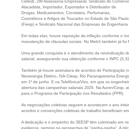
Cetesb, 2W Assessoria Empresarial, Sindicato do Comérci
Atacadista, Importador, Exportador e Distribuidor de
Drogas, Medicamentos, Correlatos, Perfumarias,
Cosméticos e Artigos de Toucador no Estado de São Paulo
(Fiesp) e Sindicato Nacional das Empresas de Engenharia 
Em todas elas, houve reposição da inflação conforme o ín
manutenção de cláusulas sociais. No Metrô também já foi f
Uma grande conquista é o atendimento da reivindicação do
salarial, assegurando sua obtenção conforme o INPC (5,32
Também já houve assinatura de acordos de Participação 
Neoenergia Elektro, ISA-Cteep, Rio Paranapanema Energia
em 1º de junho. E na Telefônica/Vivo, em que os engenhei
abertura das campanhas salariais 2025. Na Auren/Cesp, ai
para o Programa de Participação nos Resultados (PPR).
As negociações coletivas seguem e acontecem o ano inteiro
acordos e convenções coletivas de trabalho beneficiam em
A dedicação e o empenho do SEESP têm culminado em resu
evidencia, sempre na perspectiva de “ganha-ganha”. A óti