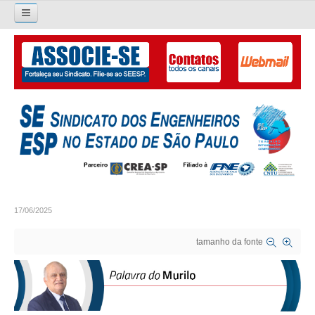
Pesquisar...
O SINDICATO
APRESENTAÇÃO
PALAVRA DO PRESIDENTE
DIRETORIA
DIRETORIA
17/06/2025
LIVRO GESTÃO 2026-2029
tamanho da fonte
SUBSEDES SINDICAIS
GALERIA EX-PRESIDENTES
ORGANOGRAMA