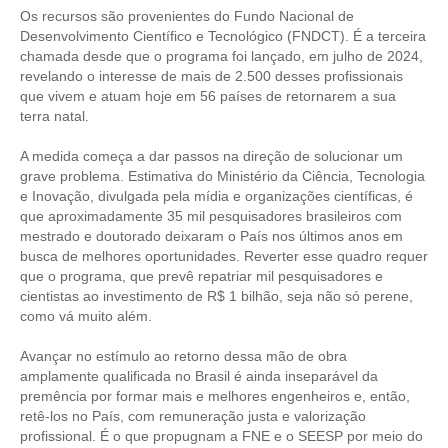
Os recursos são provenientes do Fundo Nacional de
Desenvolvimento Científico e Tecnológico (FNDCT). É a terceira
RES 1.002/2002 – CÓDIGO DE ÉTICA
chamada desde que o programa foi lançado, em julho de 2024,
revelando o interesse de mais de 2.500 desses profissionais
HOMOLOGAÇÕES
que vivem e atuam hoje em 56 países de retornarem a sua
terra natal.
PISO SALARIAL
A medida começa a dar passos na direção de solucionar um
FIQUE POR DENTRO
grave problema. Estimativa do Ministério da Ciência, Tecnologia
e Inovação, divulgada pela mídia e organizações científicas, é
OPORTUNIDADES
que aproximadamente 35 mil pesquisadores brasileiros com
mestrado e doutorado deixaram o País nos últimos anos em
APRESENTAÇÃO
busca de melhores oportunidades. Reverter esse quadro requer
que o programa, que prevê repatriar mil pesquisadores e
EMPREGO E ESTÁGIO
cientistas ao investimento de R$ 1 bilhão, seja não só perene,
como vá muito além.
CARREIRA
Avançar no estímulo ao retorno dessa mão de obra
AUTÔNOMOS E SERVIÇOS
amplamente qualificada no Brasil é ainda inseparável da
premência por formar mais e melhores engenheiros e, então,
NEWSLETTER
retê-los no País, com remuneração justa e valorização
profissional. É o que propugnam a FNE e o SEESP por meio do
GUIA DAS ENGENHARIAS