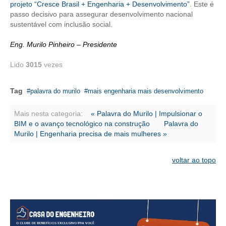
projeto “Cresce Brasil + Engenharia + Desenvolvimento”
. Este é
passo decisivo para assegurar desenvolvimento nacional
CONTATO
sustentável com inclusão social.
CURSOS
Eng. Murilo Pinheiro
–
Presidente
ENGENHEIRO EMPREENDEDOR
Lido
3015
vezes
SEESP EDUCAÇÃO
Tag
palavra do murilo
mais engenharia mais desenvolvimento
PLATAFORMAS GRATUITAS
Mais nesta categoria:
« Palavra do Murilo | Impulsionar o
BENEFÍCIOS
BIM e o avanço tecnológico na construção
Palavra do
Murilo | Engenharia precisa de mais mulheres »
APOSENTADORIA
voltar ao topo
CONVÊNIOS
PLANO DE SAÚDE
SEESPPREV