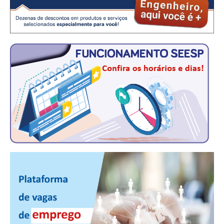
CONSÓRCIOS
CAMPANHAS SALARIAIS
COMUNICAÇÃO
PALAVRA DO MURILO
NOTÍCIAS
CONTEÚDO ESPECIAL
JORNAL DO ENGENHEIRO
AGENDA
SEESP NOTÍCIAS
NOTÍCIAS NO WHATSAPP
FOTOS