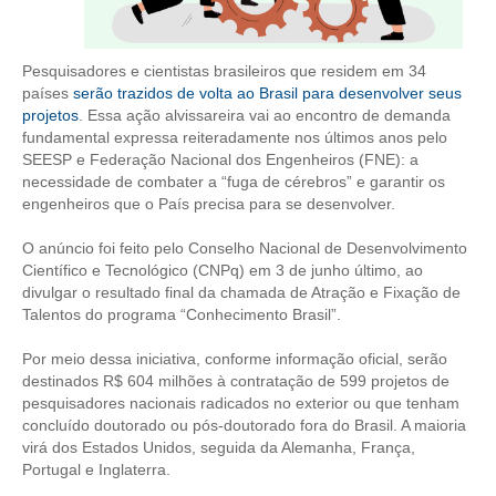
CONTRIBUIÇÕES
Pesquisadores e cientistas brasileiros que residem em 34
CONTRIBUIÇÃO ASSISTENCIAL
países
serão trazidos de volta ao Brasil para desenvolver seus
projetos
. Essa ação alvissareira vai ao encontro de demanda
CONTRIBUIÇÃO ASSOCIATIVA OU ANUIDADE DE SÓCIO
fundamental expressa reiteradamente nos últimos anos pelo
SEESP e Federação Nacional dos Engenheiros (FNE): a
CONTRIBUIÇÃO SINDICAL URBANA
necessidade de combater a “fuga de cérebros” e garantir os
engenheiros que o País precisa para se desenvolver.
REVISÃO DE APOSENTADORIA
O anúncio foi feito pelo Conselho Nacional de Desenvolvimento
FGTS EXPURGOS
Científico e Tecnológico (CNPq) em 3 de junho último, ao
divulgar o resultado final da chamada de Atração e Fixação de
FGTS CORREÇÃO
Talentos do programa “Conhecimento Brasil”.
LEGISLAÇÃO
Por meio dessa iniciativa, conforme informação oficial, serão
destinados R$ 604 milhões à contratação de 599 projetos de
pesquisadores nacionais radicados no exterior ou que tenham
LEI 4.950-A/1966 – PISO SALARIAL
concluído doutorado ou pós-doutorado fora do Brasil. A maioria
virá dos Estados Unidos, seguida da Alemanha, França,
LEI 5.194/1966 – REGULAMENTAÇÃO DA PROFISSÃO
Portugal e Inglaterra.
LEI 6.496/1977 – ART