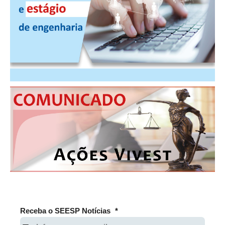
PUBLICAÇÕES
PUBLICIDADE
MANUAL DE REDAÇÃO
RELEASES
CONTATO
CADASTRO
ASSOCIE-SE
ATUALIZAÇÃO CADASTRAL
NÚCLEO JOVEM
Receba o SEESP Notícias
*