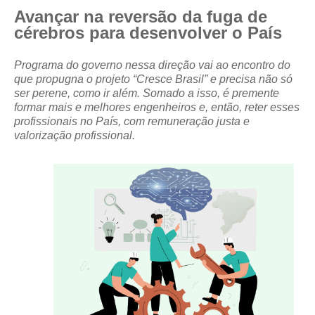
Avançar na reversão da fuga de
CRESCE BRASIL
cérebros para desenvolver o País
CONSELHO TECNOLÓGICO
Programa do governo nessa direção vai ao encontro do
que propugna o projeto “Cresce Brasil” e precisa não só
HISTÓRICO E ATUAÇÃO
ser perene, como ir além. Somado a isso, é premente
formar mais e melhores engenheiros e, então, reter esses
COMPOSIÇÃO
profissionais no País, com remuneração justa e
valorização profissional.
CONSELHOS ASSESSORES
PERSONALIDADES DA TECNOLOGIA
NÚCLEO DA MULHER ENGENHEIRA
TRANSPARÊNCIA
JURÍDICO
CONSULTORIA
ACORDOS, CONVENÇÕES E DISSÍDIOS