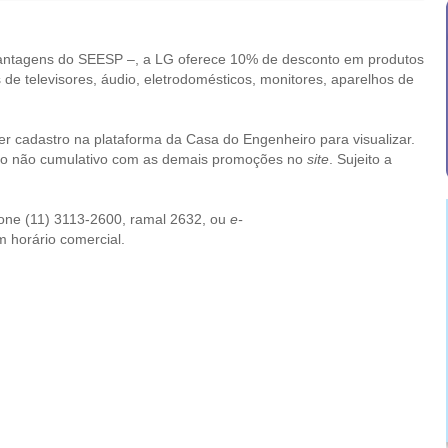
antagens do SEESP –, a LG oferece 10% de desconto em produtos
de televisores, áudio, eletrodomésticos, monitores, aparelhos de
er cadastro na plataforma da Casa do Engenheiro para visualizar.
nto não cumulativo com as demais promoções no
site
. Sujeito a
fone (11) 3113-2600, ramal 2632, ou
e-
m horário comercial.