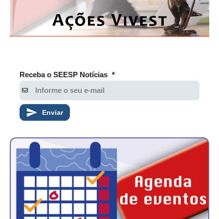
PUBLICAÇÕES
PUBLICIDADE
MANUAL DE REDAÇÃO
RELEASES
Receba o SEESP Notícias
*
CONTATO
CADASTRO
Enviar
ASSOCIE-SE
ATUALIZAÇÃO CADASTRAL
NÚCLEO JOVEM