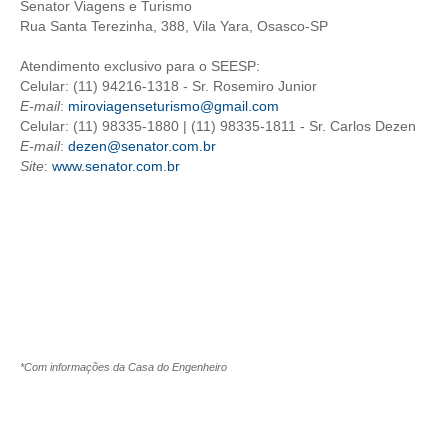
Senator Viagens e Turismo
Rua Santa Terezinha, 388, Vila Yara, Osasco-SP
CONTRIBUIÇÕES
Atendimento exclusivo para o SEESP:
CONTRIBUIÇÃO ASSISTENCIAL
Celular: (11) 94216-1318 - Sr. Rosemiro Junior
E-mail
:
miroviagenseturismo@gmail.com
CONTRIBUIÇÃO ASSOCIATIVA OU ANUIDADE DE SÓCIO
Celular: (11) 98335-1880 | (11) 98335-1811 - Sr. Carlos Dezen
E-mail
:
dezen@senator.com.br
CONTRIBUIÇÃO SINDICAL URBANA
Site
:
www.senator.com.br
REVISÃO DE APOSENTADORIA
FGTS EXPURGOS
FGTS CORREÇÃO
LEGISLAÇÃO
LEI 4.950-A/1966 – PISO SALARIAL
*Com informações da Casa do Engenheiro
LEI 5.194/1966 – REGULAMENTAÇÃO DA PROFISSÃO
LEI 6.496/1977 – ART