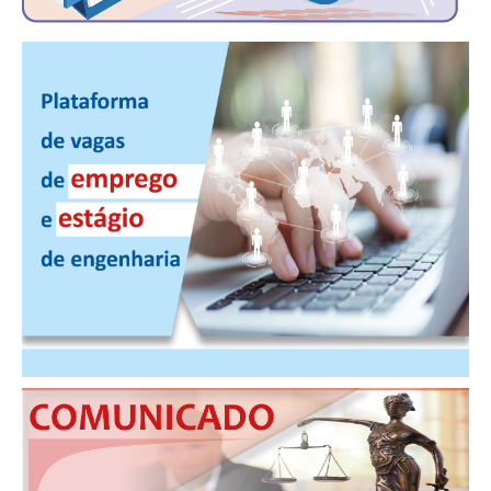
CONSÓRCIOS
CAMPANHAS SALARIAIS
COMUNICAÇÃO
PALAVRA DO MURILO
NOTÍCIAS
CONTEÚDO ESPECIAL
JORNAL DO ENGENHEIRO
AGENDA
SEESP NOTÍCIAS
NOTÍCIAS NO WHATSAPP
FOTOS