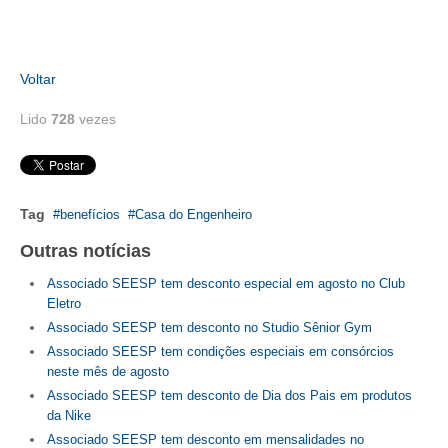
RES 1.002/2002 – CÓDIGO DE ÉTICA
Voltar
HOMOLOGAÇÕES
Lido
728
vezes
PISO SALARIAL
FIQUE POR DENTRO
OPORTUNIDADES
Tag
benefícios
Casa do Engenheiro
APRESENTAÇÃO
Outras notícias
EMPREGO E ESTÁGIO
Associado SEESP tem desconto especial em agosto no Club
Eletro
CARREIRA
Associado SEESP tem desconto no Studio Sênior Gym
Associado SEESP tem condições especiais em consórcios
AUTÔNOMOS E SERVIÇOS
neste mês de agosto
Associado SEESP tem desconto de Dia dos Pais em produtos
NEWSLETTER
da Nike
Associado SEESP tem desconto em mensalidades no
GUIA DAS ENGENHARIAS