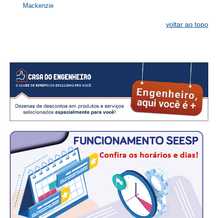
Mackenzie
CONTATO
voltar ao topo
CURSOS
ENGENHEIRO EMPREENDEDOR
SEESP EDUCAÇÃO
PLATAFORMAS GRATUITAS
BENEFÍCIOS
APOSENTADORIA
CONVÊNIOS
PLANO DE SAÚDE
SEESPPREV