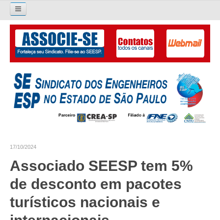
Pesquisar...
O SINDICATO
APRESENTAÇÃO
PALAVRA DO PRESIDENTE
DIRETORIA
DIRETORIA
17/10/2024
LIVRO GESTÃO 2026-2029
Associado SEESP tem 5%
SUBSEDES SINDICAIS
de desconto em pacotes
GALERIA EX-PRESIDENTES
turísticos nacionais e
ORGANOGRAMA