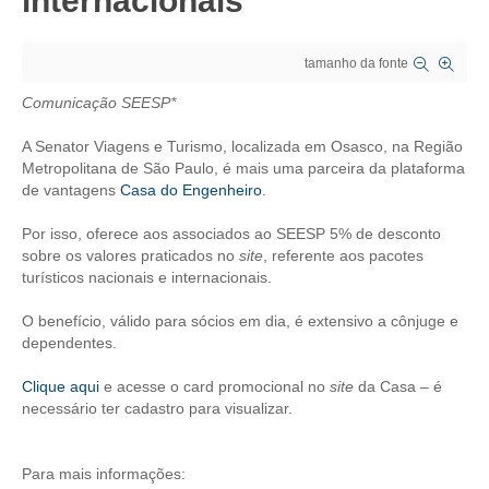
internacionais
CRESCE BRASIL
tamanho da fonte
CONSELHO TECNOLÓGICO
Comunicação SEESP*
HISTÓRICO E ATUAÇÃO
A Senator Viagens e Turismo, localizada em Osasco, na Região
Metropolitana de São Paulo, é mais uma parceira da plataforma
COMPOSIÇÃO
de vantagens
Casa do Engenheiro
.
CONSELHOS ASSESSORES
Por isso, oferece aos associados ao SEESP 5% de desconto
sobre os valores praticados no
site
, referente aos pacotes
PERSONALIDADES DA TECNOLOGIA
turísticos nacionais e internacionais.
NÚCLEO DA MULHER ENGENHEIRA
O benefício, válido para sócios em dia, é extensivo a cônjuge e
dependentes.
TRANSPARÊNCIA
Clique aqui
e acesse o card promocional no
site
da Casa – é
JURÍDICO
necessário ter cadastro para visualizar.
CONSULTORIA
Para mais informações:
ACORDOS, CONVENÇÕES E DISSÍDIOS