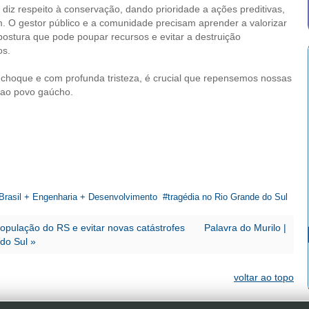
 diz respeito à conservação, dando prioridade a ações preditivas,
m. O gestor público e a comunidade precisam aprender a valorizar
ostura que pode poupar recursos e evitar a destruição
os.
 choque e com profunda tristeza, é crucial que repensemos nossas
e ao povo gaúcho.
Brasil + Engenharia + Desenvolvimento
tragédia no Rio Grande do Sul
população do RS e evitar novas catástrofes
Palavra do Murilo |
do Sul »
voltar ao topo