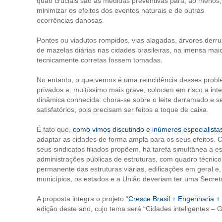
quão cruciais são as medidas preventivas para, ao menos,
minimizar os efeitos dos eventos naturais e de outras
ocorrências danosas.
Pontes ou viadutos rompidos, vias alagadas, árvores derrub
de mazelas diárias nas cidades brasileiras, na imensa ma
tecnicamente corretas fossem tomadas.
No entanto, o que vemos é uma reincidência desses probl
privados e, muitíssimo mais grave, colocam em risco a int
dinâmica conhecida: chora-se sobre o leite derramado e 
satisfatórios, pois precisam ser feitos a toque de caixa.
É fato que,
como vimos discutindo e inúmeros especialis
adaptar as cidades de forma ampla para os seus efeitos.
seus sindicatos filiados propõem, há tarefa simultânea a e
administrações públicas de estruturas, com quadro técnic
permanente das estruturas viárias, edificações em geral e,
municípios, os estados e a União deveriam ter uma Secr
A proposta integra o projeto “
Cresce Brasil + Engenharia 
edição deste ano, cujo tema será “Cidades inteligentes – G