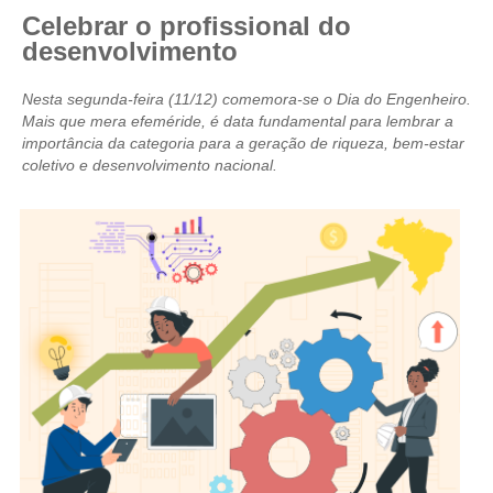
Celebrar o profissional do
CRESCE BRASIL
desenvolvimento
CONSELHO TECNOLÓGICO
Nesta segunda-feira (11/12) comemora-se o Dia do Engenheiro.
Mais que mera efeméride, é data fundamental para lembrar a
HISTÓRICO E ATUAÇÃO
importância da categoria para a geração de riqueza, bem-estar
coletivo e desenvolvimento nacional.
COMPOSIÇÃO
CONSELHOS ASSESSORES
PERSONALIDADES DA TECNOLOGIA
NÚCLEO DA MULHER ENGENHEIRA
TRANSPARÊNCIA
JURÍDICO
CONSULTORIA
ACORDOS, CONVENÇÕES E DISSÍDIOS