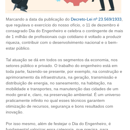
CONTRIBUIÇÕES
Marcando a data da publicação do
Decreto-Lei nº 23.569/1933
,
CONTRIBUIÇÃO ASSISTENCIAL
que regulava o exercício do nosso ofício, o 11 de dezembro é
consagrado Dia do Engenheiro e celebra o contingente de mais
CONTRIBUIÇÃO ASSOCIATIVA OU ANUIDADE DE SÓCIO
de 1 milhão de profissionais cujo cotidiano é voltado a produzir
riqueza, contribuir com o desenvolvimento nacional e o bem-
CONTRIBUIÇÃO SINDICAL URBANA
estar público.
REVISÃO DE APOSENTADORIA
Tal atuação se dá em todos os segmentos da economia, nos
setores público e privado. O trabalho do engenheiro está em
FGTS EXPURGOS
toda parte, fazendo-se presente, por exemplo, na construção e
aprimoramento da infraestrutura, na geração, transmissão e
FGTS CORREÇÃO
distribuição de energia, no saneamento, na habitação, na
mobilidade e transportes, na manutenção das cidades de um
LEGISLAÇÃO
modo geral e, claro, na preservação ambiental. É um universo
praticamente infinito no qual esses técnicos garantem
LEI 4.950-A/1966 – PISO SALARIAL
otimização de recursos, segurança e bons resultados com
inovação.
LEI 5.194/1966 – REGULAMENTAÇÃO DA PROFISSÃO
Por isso mesmo, além de festejar o Dia do Engenheiro, é
fundamental valorizar essa categoria, que precisa, para
LEI 6.496/1977 – ART