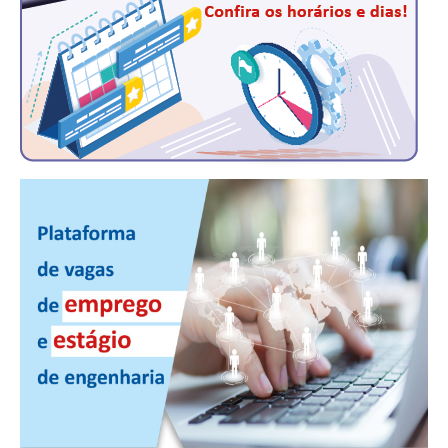
PUBLICAÇÕES
PUBLICIDADE
MANUAL DE REDAÇÃO
RELEASES
CONTATO
CADASTRO
ASSOCIE-SE
ATUALIZAÇÃO CADASTRAL
NÚCLEO JOVEM