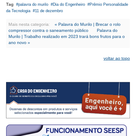
CONSÓRCIOS
Tag
palavra do murilo
Dia do Engenheiro
Prêmio Personalidade
da Tecnologia
11 de dezembro
CAMPANHAS SALARIAIS
Mais nesta categoria:
« Palavra do Murilo | Brecar o rolo
COMUNICAÇÃO
compressor contra o saneamento público
Palavra do
Murilo | Trabalho realizado em 2023 trará bons frutos para o
PALAVRA DO MURILO
ano novo »
NOTÍCIAS
voltar ao topo
CONTEÚDO ESPECIAL
JORNAL DO ENGENHEIRO
AGENDA
SEESP NOTÍCIAS
NOTÍCIAS NO WHATSAPP
FOTOS