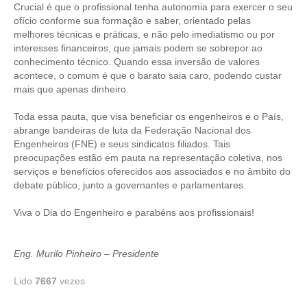
Crucial é que o profissional tenha autonomia para exercer o seu
ofício conforme sua formação e saber, orientado pelas
CONTATO
melhores técnicas e práticas, e não pelo imediatismo ou por
interesses financeiros, que jamais podem se sobrepor ao
CURSOS
conhecimento técnico. Quando essa inversão de valores
acontece, o comum é que o barato saia caro, podendo custar
ENGENHEIRO EMPREENDEDOR
mais que apenas dinheiro.
SEESP EDUCAÇÃO
Toda essa pauta, que visa beneficiar os engenheiros e o País,
abrange bandeiras de luta da Federação Nacional dos
PLATAFORMAS GRATUITAS
Engenheiros (FNE) e seus sindicatos filiados. Tais
preocupações estão em pauta na representação coletiva, nos
BENEFÍCIOS
serviços e benefícios oferecidos aos associados e no âmbito do
debate público, junto a governantes e parlamentares.
APOSENTADORIA
Viva o Dia do Engenheiro e parabéns aos profissionais!
CONVÊNIOS
PLANO DE SAÚDE
Eng. Murilo Pinheiro – Presidente
SEESPPREV
Lido
7667
vezes