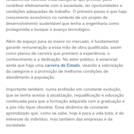
contribuir efetivamente com a sociedade, ter oportunidades e
condições adequadas de trabalho. O primeiro passo é que haja
RES 1.002/2002 – CÓDIGO DE ÉTICA
crescimento econômico no contexto de um projeto de
desenvolvimento sustentável que tenha a engenharia como
HOMOLOGAÇÕES
protagonista e busque o avanço tecnológico.
PISO SALARIAL
Além de espaço para se inserir no mercado, é fundamental
garantir remuneração a essa mão de obra qualificada, assim
FIQUE POR DENTRO
como planos de carreira que premiem a experiência, o
conhecimento e a dedicação. No setor público, é essencial
OPORTUNIDADES
ainda que haja uma
carreira de Estado
, visando a valorização
da categoria e a promoção de melhores condições de
APRESENTAÇÃO
atendimento à população.
EMPREGO E ESTÁGIO
Importante também, numa profissão em constante evolução,
que se tenha acesso à atualização, requalificação e educação
CARREIRA
continuada para que a formação adquirida com a graduação e
a pós não fique obsoleta. Essa dinâmica de constante
AUTÔNOMOS E SERVIÇOS
aprendizado que, como se sabe, hoje é para a vida toda, é de
interesse do indivíduo, mas também das empresas e da
NEWSLETTER
sociedade.
GUIA DAS ENGENHARIAS