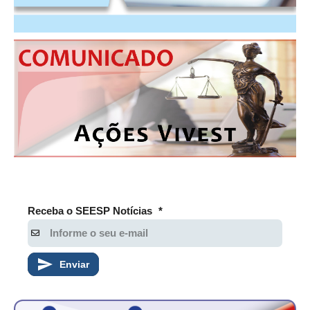
PUBLICAÇÕES
PUBLICIDADE
MANUAL DE REDAÇÃO
RELEASES
CONTATO
CADASTRO
ASSOCIE-SE
ATUALIZAÇÃO CADASTRAL
Receba o SEESP Notícias
*
NÚCLEO JOVEM
Enviar