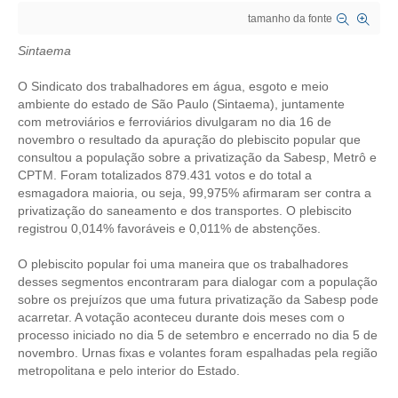
tamanho da fonte
CRESCE BRASIL
Sintaema
CONSELHO TECNOLÓGICO
O Sindicato dos trabalhadores em água, esgoto e meio
HISTÓRICO E ATUAÇÃO
ambiente do estado de São Paulo (Sintaema), juntamente
com metroviários e ferroviários divulgaram no dia 16 de
novembro o resultado da apuração do plebiscito popular que
COMPOSIÇÃO
consultou a população sobre a privatização da Sabesp, Metrô e
CPTM. Foram totalizados 879.431 votos e do total a
CONSELHOS ASSESSORES
esmagadora maioria, ou seja, 99,975% afirmaram ser contra a
privatização do saneamento e dos transportes. O plebiscito
PERSONALIDADES DA TECNOLOGIA
registrou 0,014% favoráveis e 0,011% de abstenções.
NÚCLEO DA MULHER ENGENHEIRA
O plebiscito popular foi uma maneira que os trabalhadores
desses segmentos encontraram para dialogar com a população
TRANSPARÊNCIA
sobre os prejuízos que uma futura privatização da Sabesp pode
acarretar. A votação aconteceu durante dois meses com o
JURÍDICO
processo iniciado no dia 5 de setembro e encerrado no dia 5 de
novembro. Urnas fixas e volantes foram espalhadas pela região
CONSULTORIA
metropolitana e pelo interior do Estado.
ACORDOS, CONVENÇÕES E DISSÍDIOS