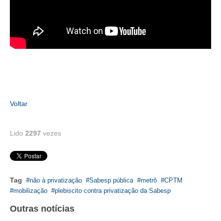
RES 1.002/2002 – CÓDIGO DE ÉTICA
HOMOLOGAÇÕES
PISO SALARIAL
FIQUE POR DENTRO
OPORTUNIDADES
Voltar
APRESENTAÇÃO
Lido
2297
vezes
EMPREGO E ESTÁGIO
CARREIRA
Tag
não à privatização
Sabesp pública
metrô
CPTM
AUTÔNOMOS E SERVIÇOS
mobilização
plebiscito contra privatização da Sabesp
NEWSLETTER
Outras notícias
GUIA DAS ENGENHARIAS