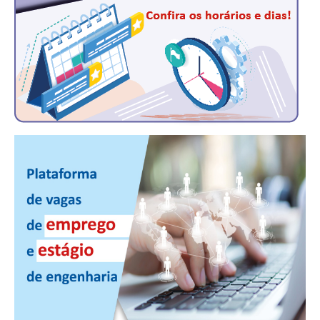
CONSÓRCIOS
CAMPANHAS SALARIAIS
COMUNICAÇÃO
PALAVRA DO MURILO
NOTÍCIAS
CONTEÚDO ESPECIAL
JORNAL DO ENGENHEIRO
AGENDA
SEESP NOTÍCIAS
NOTÍCIAS NO WHATSAPP
FOTOS