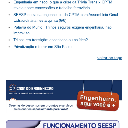
Engenharia em risco: o que a crise da Trívia Trens x CPTM
revela sobre concessões e trabalho ferroviário
CONTATO
SEESP convoca engenheiros da CPTM para Assembleia Geral
Extraordinária nesta quinta (6/8)
CURSOS
Palavra do Murilo | Trilhos seguros exigem engenharia, não
improviso
ENGENHEIRO EMPREENDEDOR
Trilhos em transição: engenharia ou política?
SEESP EDUCAÇÃO
Privatização e terror em São Paulo
voltar ao topo
PLATAFORMAS GRATUITAS
BENEFÍCIOS
APOSENTADORIA
CONVÊNIOS
PLANO DE SAÚDE
SEESPPREV