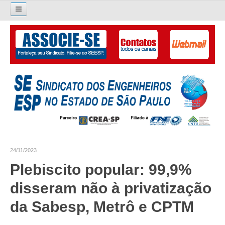
Pesquisar...
O SINDICATO
APRESENTAÇÃO
PALAVRA DO PRESIDENTE
DIRETORIA
DIRETORIA
24/11/2023
LIVRO GESTÃO 2026-2029
Plebiscito popular: 99,9%
SUBSEDES SINDICAIS
disseram não à privatização
GALERIA EX-PRESIDENTES
da Sabesp, Metrô e CPTM
ORGANOGRAMA