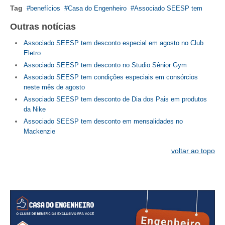
Tag
benefícios
Casa do Engenheiro
Associado SEESP tem
RES 1.002/2002 – CÓDIGO DE ÉTICA
Outras notícias
HOMOLOGAÇÕES
Associado SEESP tem desconto especial em agosto no Club
Eletro
PISO SALARIAL
Associado SEESP tem desconto no Studio Sênior Gym
Associado SEESP tem condições especiais em consórcios
FIQUE POR DENTRO
neste mês de agosto
Associado SEESP tem desconto de Dia dos Pais em produtos
OPORTUNIDADES
da Nike
Associado SEESP tem desconto em mensalidades no
APRESENTAÇÃO
Mackenzie
EMPREGO E ESTÁGIO
voltar ao topo
CARREIRA
AUTÔNOMOS E SERVIÇOS
NEWSLETTER
GUIA DAS ENGENHARIAS