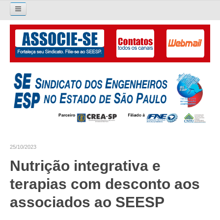
Pesquisar...
O SINDICATO
APRESENTAÇÃO
PALAVRA DO PRESIDENTE
DIRETORIA
DIRETORIA
25/10/2023
LIVRO GESTÃO 2026-2029
Nutrição integrativa e
SUBSEDES SINDICAIS
terapias com desconto aos
GALERIA EX-PRESIDENTES
associados ao SEESP
ORGANOGRAMA