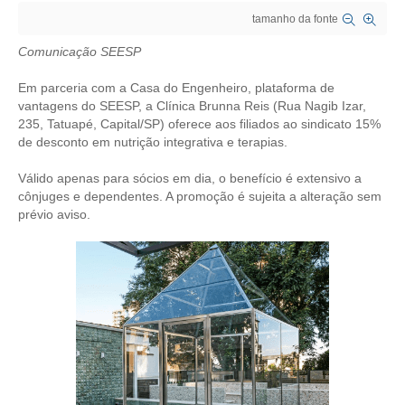
tamanho da fonte
CRESCE BRASIL
Comunicação SEESP
CONSELHO TECNOLÓGICO
Em parceria com a Casa do Engenheiro, plataforma de
HISTÓRICO E ATUAÇÃO
vantagens do SEESP, a Clínica Brunna Reis (Rua Nagib Izar,
235, Tatuapé, Capital/SP) oferece aos filiados ao sindicato 15%
de desconto em nutrição integrativa e terapias.
COMPOSIÇÃO
Válido apenas para sócios em dia, o benefício é extensivo a
CONSELHOS ASSESSORES
cônjuges e dependentes. A promoção é sujeita a alteração sem
prévio aviso.
PERSONALIDADES DA TECNOLOGIA
NÚCLEO DA MULHER ENGENHEIRA
TRANSPARÊNCIA
JURÍDICO
CONSULTORIA
ACORDOS, CONVENÇÕES E DISSÍDIOS