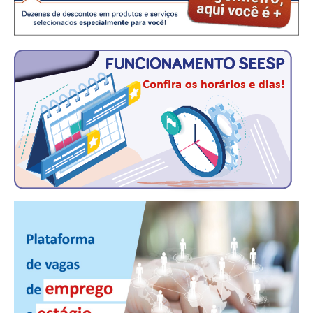
CONTATO
CURSOS
ENGENHEIRO EMPREENDEDOR
SEESP EDUCAÇÃO
PLATAFORMAS GRATUITAS
BENEFÍCIOS
APOSENTADORIA
CONVÊNIOS
PLANO DE SAÚDE
SEESPPREV