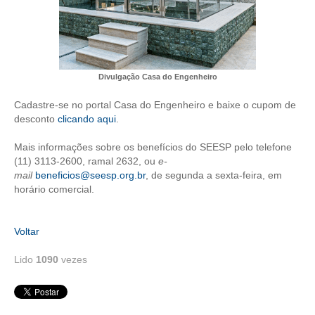
CONTRIBUIÇÕES
CONTRIBUIÇÃO ASSISTENCIAL
Divulgação Casa do Engenheiro
CONTRIBUIÇÃO ASSOCIATIVA OU ANUIDADE DE SÓCIO
Cadastre-se no portal Casa do Engenheiro e baixe o cupom de
CONTRIBUIÇÃO SINDICAL URBANA
desconto
clicando aqui
.
REVISÃO DE APOSENTADORIA
Mais informações sobre os benefícios do SEESP pelo telefone
(11) 3113-2600, ramal 2632, ou
e-
FGTS EXPURGOS
mail
beneficios@seesp.org.br
, de segunda a sexta-feira, em
horário comercial.
FGTS CORREÇÃO
LEGISLAÇÃO
Voltar
LEI 4.950-A/1966 – PISO SALARIAL
Lido
1090
vezes
LEI 5.194/1966 – REGULAMENTAÇÃO DA PROFISSÃO
LEI 6.496/1977 – ART