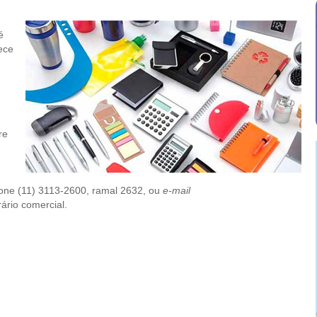
é
rece
re
fone (11) 3113-2600, ramal 2632, ou
e-mail
ário comercial.