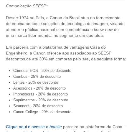
Comunicação SEESP*
CRESCE BRASIL
Desde 1974 no País, a Canon do Brasil atua no fornecimento
CONSELHO TECNOLÓGICO
de equipamentos e soluções de tecnologia de imagem, visando
atender o público nacional com competência e
know-how
de
HISTÓRICO E ATUAÇÃO
uma marca líder mundial no segmento em que atua.
COMPOSIÇÃO
Em parceria com a plataforma de vantagens Casa do
Engenheiro, a Canon oferece aos associados ao SEESP
CONSELHOS ASSESSORES
descontos de até 30% em compras pelo
site
, da seguinte forma:
PERSONALIDADES DA TECNOLOGIA
Câmeras EOS - 30% de desconto
Combos - 25% de desconto
Lentes - 20% de desconto
NÚCLEO DA MULHER ENGENHEIRA
Acessórios - 20% de desconto
Impressoras - 20% de desconto
TRANSPARÊNCIA
Suprimentos - 20% de desconto
Scanners - 20% de desconto
JURÍDICO
Canon College - 20% de desconto
CONSULTORIA
Clique aqui e acesse o
hotsite
parceiro na plataforma da Casa –
ACORDOS, CONVENÇÕES E DISSÍDIOS