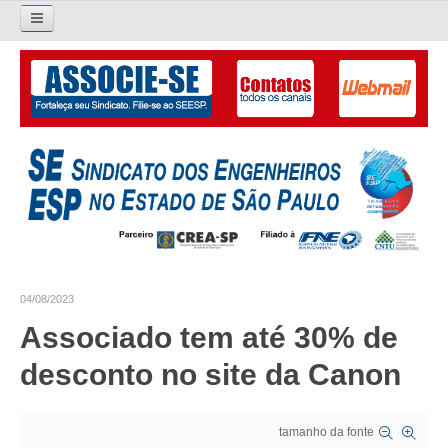
Pesquisar...
O SINDICATO
APRESENTAÇÃO
PALAVRA DO PRESIDENTE
DIRETORIA
DIRETORIA
04/08/2023
LIVRO GESTÃO 2026-2029
Associado tem até 30% de
SUBSEDES SINDICAIS
desconto no site da Canon
GALERIA EX-PRESIDENTES
tamanho da fonte
ORGANOGRAMA