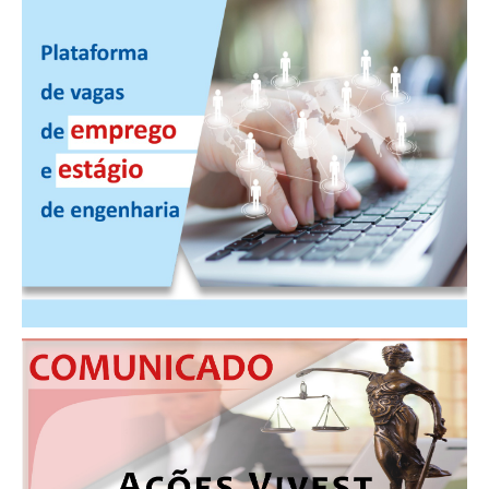
CONSÓRCIOS
CAMPANHAS SALARIAIS
COMUNICAÇÃO
PALAVRA DO MURILO
NOTÍCIAS
CONTEÚDO ESPECIAL
JORNAL DO ENGENHEIRO
AGENDA
SEESP NOTÍCIAS
NOTÍCIAS NO WHATSAPP
FOTOS