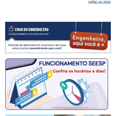
voltar ao topo
CONTATO
CURSOS
ENGENHEIRO EMPREENDEDOR
SEESP EDUCAÇÃO
PLATAFORMAS GRATUITAS
BENEFÍCIOS
APOSENTADORIA
CONVÊNIOS
PLANO DE SAÚDE
SEESPPREV