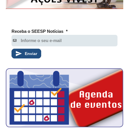
PUBLICAÇÕES
PUBLICIDADE
MANUAL DE REDAÇÃO
Receba o SEESP Notícias
*
RELEASES
CONTATO
Enviar
CADASTRO
ASSOCIE-SE
ATUALIZAÇÃO CADASTRAL
NÚCLEO JOVEM