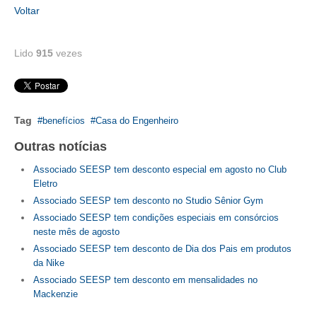
Voltar
RES 1.002/2002 – CÓDIGO DE ÉTICA
Lido
915
vezes
HOMOLOGAÇÕES
PISO SALARIAL
FIQUE POR DENTRO
Tag
benefícios
Casa do Engenheiro
OPORTUNIDADES
Outras notícias
Associado SEESP tem desconto especial em agosto no Club
APRESENTAÇÃO
Eletro
EMPREGO E ESTÁGIO
Associado SEESP tem desconto no Studio Sênior Gym
Associado SEESP tem condições especiais em consórcios
CARREIRA
neste mês de agosto
Associado SEESP tem desconto de Dia dos Pais em produtos
AUTÔNOMOS E SERVIÇOS
da Nike
Associado SEESP tem desconto em mensalidades no
NEWSLETTER
Mackenzie
GUIA DAS ENGENHARIAS