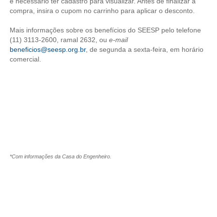
é necessário ter cadastro para visualizar. Antes de finalizar a
compra, insira o cupom no carrinho para aplicar o desconto.
CONTRIBUIÇÕES
Mais informações sobre os benefícios do SEESP pelo telefone
CONTRIBUIÇÃO ASSISTENCIAL
(11) 3113-2600, ramal 2632, ou
e-mail
beneficios@seesp.org.br
, de segunda a sexta-feira, em horário
CONTRIBUIÇÃO ASSOCIATIVA OU ANUIDADE DE SÓCIO
comercial.
CONTRIBUIÇÃO SINDICAL URBANA
REVISÃO DE APOSENTADORIA
FGTS EXPURGOS
FGTS CORREÇÃO
LEGISLAÇÃO
*Com informações da Casa do Engenheiro.
LEI 4.950-A/1966 – PISO SALARIAL
LEI 5.194/1966 – REGULAMENTAÇÃO DA PROFISSÃO
LEI 6.496/1977 – ART