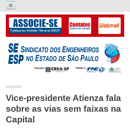
Pesquisar...
O SINDICATO
APRESENTAÇÃO
PALAVRA DO PRESIDENTE
DIRETORIA
DIRETORIA
26/07/2023
LIVRO GESTÃO 2026-2029
Vice-presidente Atienza fala
SUBSEDES SINDICAIS
sobre as vias sem faixas na
GALERIA EX-PRESIDENTES
Capital
ORGANOGRAMA