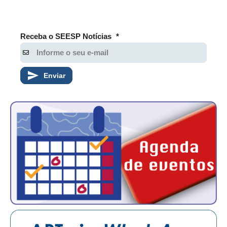
CONSÓRCIOS
CAMPANHAS SALARIAIS
Receba o SEESP Notícias
*
COMUNICAÇÃO
PALAVRA DO MURILO
Enviar
NOTÍCIAS
CONTEÚDO ESPECIAL
JORNAL DO ENGENHEIRO
AGENDA
SEESP NOTÍCIAS
NOTÍCIAS NO WHATSAPP
FOTOS