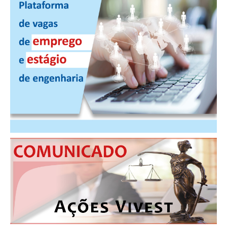
CONTATO
CURSOS
ENGENHEIRO EMPREENDEDOR
SEESP EDUCAÇÃO
PLATAFORMAS GRATUITAS
BENEFÍCIOS
APOSENTADORIA
CONVÊNIOS
PLANO DE SAÚDE
SEESPPREV