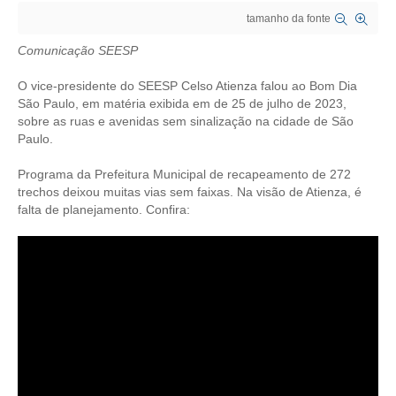
tamanho da fonte
CRESCE BRASIL
Comunicação SEESP
CONSELHO TECNOLÓGICO
O vice-presidente do SEESP Celso Atienza falou ao Bom Dia
HISTÓRICO E ATUAÇÃO
São Paulo, em matéria exibida em de 25 de julho de 2023,
sobre as ruas e avenidas sem sinalização na cidade de São
Paulo.
COMPOSIÇÃO
Programa da Prefeitura Municipal de recapeamento de 272
CONSELHOS ASSESSORES
trechos deixou muitas vias sem faixas. Na visão de Atienza, é
falta de planejamento. Confira:
PERSONALIDADES DA TECNOLOGIA
NÚCLEO DA MULHER ENGENHEIRA
TRANSPARÊNCIA
JURÍDICO
CONSULTORIA
ACORDOS, CONVENÇÕES E DISSÍDIOS