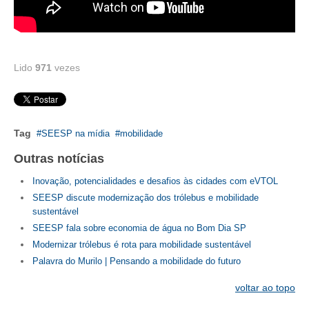
CONTRIBUIÇÕES
CONTRIBUIÇÃO ASSISTENCIAL
Lido
971
vezes
CONTRIBUIÇÃO ASSOCIATIVA OU ANUIDADE DE SÓCIO
CONTRIBUIÇÃO SINDICAL URBANA
Tag
SEESP na mídia
mobilidade
REVISÃO DE APOSENTADORIA
Outras notícias
FGTS EXPURGOS
Inovação, potencialidades e desafios às cidades com eVTOL
FGTS CORREÇÃO
SEESP discute modernização dos trólebus e mobilidade
sustentável
LEGISLAÇÃO
SEESP fala sobre economia de água no Bom Dia SP
Modernizar trólebus é rota para mobilidade sustentável
LEI 4.950-A/1966 – PISO SALARIAL
Palavra do Murilo | Pensando a mobilidade do futuro
LEI 5.194/1966 – REGULAMENTAÇÃO DA PROFISSÃO
voltar ao topo
LEI 6.496/1977 – ART