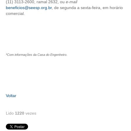
(11) 3113-2600, ramal 2632, ou
e-mail
beneficios@seesp.org.br
, de segunda a sexta-feira, em horário
CONTRIBUIÇÕES
comercial.
CONTRIBUIÇÃO ASSISTENCIAL
CONTRIBUIÇÃO ASSOCIATIVA OU ANUIDADE DE SÓCIO
CONTRIBUIÇÃO SINDICAL URBANA
*Com informações da Casa do Engenheiro.
REVISÃO DE APOSENTADORIA
FGTS EXPURGOS
FGTS CORREÇÃO
LEGISLAÇÃO
Voltar
LEI 4.950-A/1966 – PISO SALARIAL
Lido
1220
vezes
LEI 5.194/1966 – REGULAMENTAÇÃO DA PROFISSÃO
LEI 6.496/1977 – ART