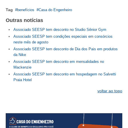
Tag
benefícios
Casa do Engenheiro
RES 1.002/2002 – CÓDIGO DE ÉTICA
Outras notícias
HOMOLOGAÇÕES
Associado SEESP tem desconto no Studio Sênior Gym
PISO SALARIAL
Associado SEESP tem condições especiais em consórcios
neste mês de agosto
FIQUE POR DENTRO
Associado SEESP tem desconto de Dia dos Pais em produtos
da Nike
OPORTUNIDADES
Associado SEESP tem desconto em mensalidades no
Mackenzie
APRESENTAÇÃO
Associado SEESP tem desconto em hospedagem no Salvetti
Praia Hotel
EMPREGO E ESTÁGIO
voltar ao topo
CARREIRA
AUTÔNOMOS E SERVIÇOS
NEWSLETTER
GUIA DAS ENGENHARIAS