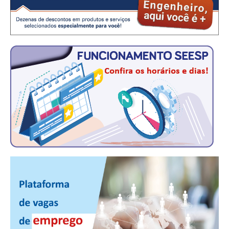
CONTATO
CURSOS
ENGENHEIRO EMPREENDEDOR
SEESP EDUCAÇÃO
PLATAFORMAS GRATUITAS
BENEFÍCIOS
APOSENTADORIA
CONVÊNIOS
PLANO DE SAÚDE
SEESPPREV