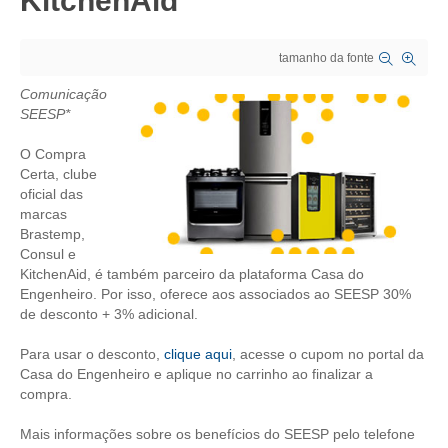
KitchenAid
CRESCE BRASIL
tamanho da fonte
CONSELHO TECNOLÓGICO
Comunicação
SEESP*
HISTÓRICO E ATUAÇÃO
O Compra
COMPOSIÇÃO
Certa, clube
oficial das
CONSELHOS ASSESSORES
marcas
Brastemp,
PERSONALIDADES DA TECNOLOGIA
Consul e
KitchenAid, é também parceiro da plataforma Casa do
NÚCLEO DA MULHER ENGENHEIRA
Engenheiro. Por isso, oferece aos associados ao SEESP 30%
de desconto + 3% adicional.
TRANSPARÊNCIA
Para usar o desconto,
clique aqui
, acesse o cupom no portal da
JURÍDICO
Casa do Engenheiro e aplique no carrinho ao finalizar a
compra.
CONSULTORIA
Mais informações sobre os benefícios do SEESP pelo telefone
ACORDOS, CONVENÇÕES E DISSÍDIOS