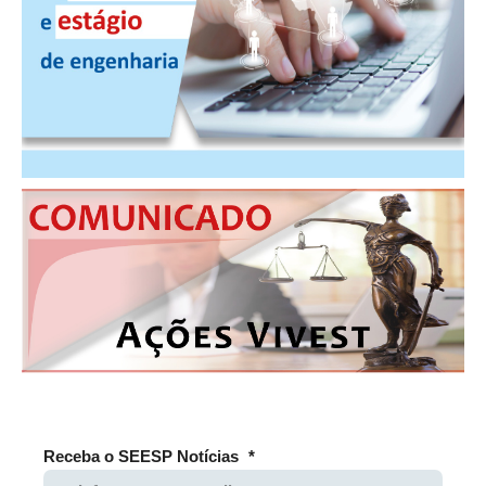
CONSÓRCIOS
CAMPANHAS SALARIAIS
COMUNICAÇÃO
PALAVRA DO MURILO
NOTÍCIAS
CONTEÚDO ESPECIAL
JORNAL DO ENGENHEIRO
AGENDA
SEESP NOTÍCIAS
NOTÍCIAS NO WHATSAPP
FOTOS
Receba o SEESP Notícias
*