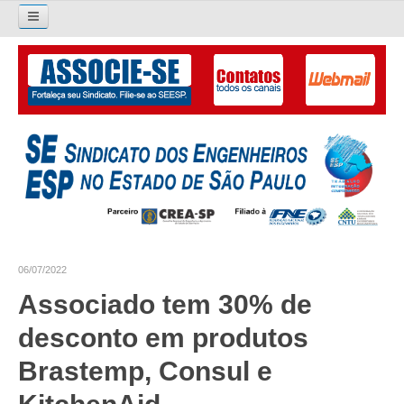
Pesquisar...
O SINDICATO
APRESENTAÇÃO
PALAVRA DO PRESIDENTE
DIRETORIA
DIRETORIA
06/07/2022
LIVRO GESTÃO 2026-2029
Associado tem 30% de
SUBSEDES SINDICAIS
desconto em produtos
GALERIA EX-PRESIDENTES
Brastemp, Consul e
ORGANOGRAMA