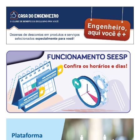
CONTATO
CURSOS
ENGENHEIRO EMPREENDEDOR
SEESP EDUCAÇÃO
PLATAFORMAS GRATUITAS
BENEFÍCIOS
APOSENTADORIA
CONVÊNIOS
PLANO DE SAÚDE
SEESPPREV