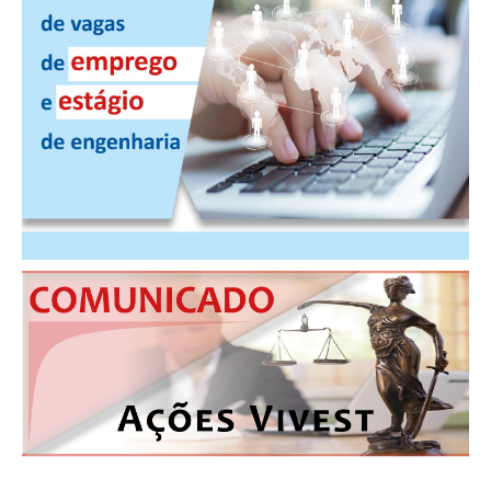
CONSÓRCIOS
CAMPANHAS SALARIAIS
COMUNICAÇÃO
PALAVRA DO MURILO
NOTÍCIAS
CONTEÚDO ESPECIAL
JORNAL DO ENGENHEIRO
AGENDA
SEESP NOTÍCIAS
NOTÍCIAS NO WHATSAPP
FOTOS