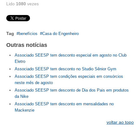
Lido
1080
vezes
RES 1.002/2002 – CÓDIGO DE ÉTICA
HOMOLOGAÇÕES
Tag
benefícios
Casa do Engenheiro
PISO SALARIAL
Outras notícias
FIQUE POR DENTRO
Associado SEESP tem desconto especial em agosto no Club
Eletro
OPORTUNIDADES
Associado SEESP tem desconto no Studio Sênior Gym
APRESENTAÇÃO
Associado SEESP tem condições especiais em consórcios
neste mês de agosto
EMPREGO E ESTÁGIO
Associado SEESP tem desconto de Dia dos Pais em produtos
da Nike
CARREIRA
Associado SEESP tem desconto em mensalidades no
Mackenzie
AUTÔNOMOS E SERVIÇOS
voltar ao topo
NEWSLETTER
GUIA DAS ENGENHARIAS