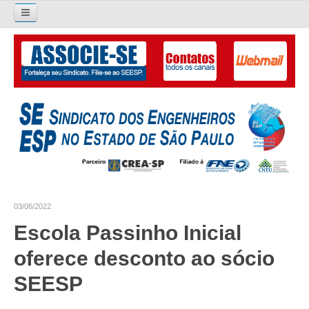
Pesquisar...
O SINDICATO
APRESENTAÇÃO
PALAVRA DO PRESIDENTE
DIRETORIA
DIRETORIA
03/06/2022
LIVRO GESTÃO 2026-2029
Escola Passinho Inicial
SUBSEDES SINDICAIS
oferece desconto ao sócio
GALERIA EX-PRESIDENTES
SEESP
ORGANOGRAMA