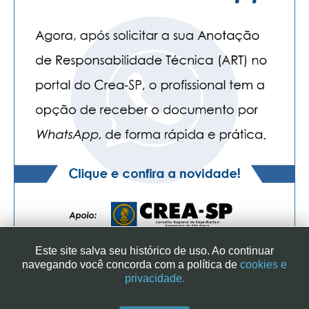
Este site salva seu histórico de uso. Ao continuar
navegando você concorda com a política de
cookies e
privacidade.
SINDICATO DOS ENGENHEIROS NO ESTADO DE SÃO PAULO
| RUA GENEBRA, 25 - CEP 01316-901 - SÃO PAULO/SP - BRASIL