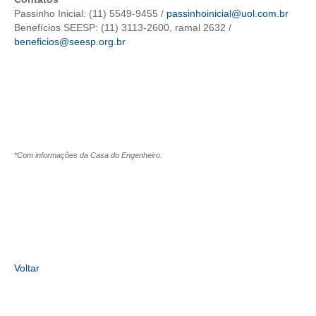
Passinho Inicial: (11) 5549-9455 /
passinhoinicial@uol.com.br
CONTRIBUIÇÕES
Benefícios SEESP: (11) 3113-2600, ramal 2632 /
beneficios@seesp.org.br
CONTRIBUIÇÃO ASSISTENCIAL
CONTRIBUIÇÃO ASSOCIATIVA OU ANUIDADE DE SÓCIO
CONTRIBUIÇÃO SINDICAL URBANA
REVISÃO DE APOSENTADORIA
*Com informações da Casa do Engenheiro.
FGTS EXPURGOS
FGTS CORREÇÃO
LEGISLAÇÃO
LEI 4.950-A/1966 – PISO SALARIAL
Voltar
LEI 5.194/1966 – REGULAMENTAÇÃO DA PROFISSÃO
LEI 6.496/1977 – ART