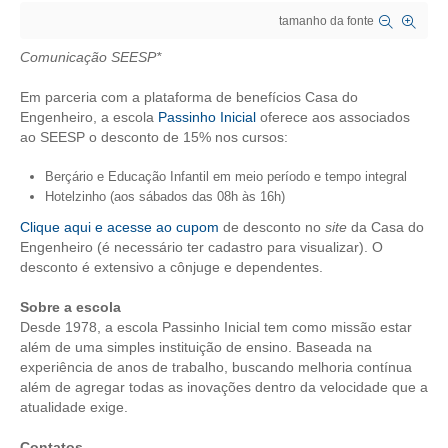
tamanho da fonte
CRESCE BRASIL
Comunicação SEESP*
CONSELHO TECNOLÓGICO
Em parceria com a plataforma de benefícios Casa do
HISTÓRICO E ATUAÇÃO
Engenheiro, a escola
Passinho Inicial
oferece aos associados
ao SEESP o desconto de 15% nos cursos:
COMPOSIÇÃO
Berçário e Educação Infantil em meio período e tempo integral
Hotelzinho (aos sábados das 08h às 16h)
CONSELHOS ASSESSORES
Clique aqui e acesse ao cupom
de desconto no
site
da Casa do
PERSONALIDADES DA TECNOLOGIA
Engenheiro (é necessário ter cadastro para visualizar). O
desconto é extensivo a cônjuge e dependentes.
NÚCLEO DA MULHER ENGENHEIRA
Sobre a escola
TRANSPARÊNCIA
Desde 1978, a escola Passinho Inicial tem como missão estar
além de uma simples instituição de ensino. Baseada na
JURÍDICO
experiência de anos de trabalho, buscando melhoria contínua
além de agregar todas as inovações dentro da velocidade que a
CONSULTORIA
atualidade exige.
ACORDOS, CONVENÇÕES E DISSÍDIOS
Contatos