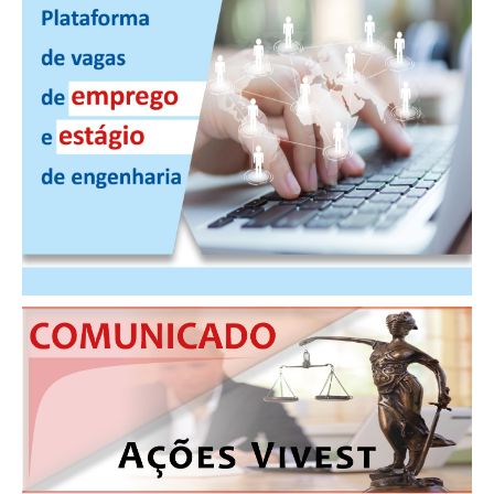
CONTATO
CURSOS
ENGENHEIRO EMPREENDEDOR
SEESP EDUCAÇÃO
PLATAFORMAS GRATUITAS
BENEFÍCIOS
APOSENTADORIA
CONVÊNIOS
PLANO DE SAÚDE
SEESPPREV