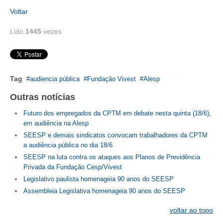
Voltar
CONTRIBUIÇÕES
Lido
1445
vezes
CONTRIBUIÇÃO ASSISTENCIAL
CONTRIBUIÇÃO ASSOCIATIVA OU ANUIDADE DE SÓCIO
Tag
CONTRIBUIÇÃO SINDICAL URBANA
audiencia pública
Fundação Vivest
Alesp
Outras notícias
REVISÃO DE APOSENTADORIA
Futuro dos empregados da CPTM em debate nesta quinta (18/6),
FGTS EXPURGOS
em audiência na Alesp
SEESP e demais sindicatos convocam trabalhadores da CPTM
FGTS CORREÇÃO
a audiência pública no dia 18/6
SEESP na luta contra os ataques aos Planos de Previdência
LEGISLAÇÃO
Privada da Fundação Cesp/Vivest
Legislativo paulista homenageia 90 anos do SEESP
LEI 4.950-A/1966 – PISO SALARIAL
Assembleia Legislativa homenageia 90 anos do SEESP
LEI 5.194/1966 – REGULAMENTAÇÃO DA PROFISSÃO
voltar ao topo
LEI 6.496/1977 – ART