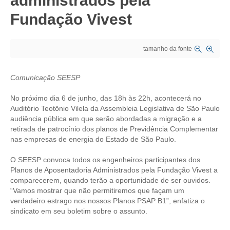
administrados pela
Fundação Vivest
CRESCE BRASIL
CONSELHO TECNOLÓGICO
tamanho da fonte
HISTÓRICO E ATUAÇÃO
Comunicação SEESP
COMPOSIÇÃO
No próximo dia 6 de junho, das 18h às 22h, acontecerá no
CONSELHOS ASSESSORES
Auditório Teotônio Vilela da Assembleia Legislativa de São Paulo
audiência pública em que serão abordadas a migração e a
PERSONALIDADES DA TECNOLOGIA
retirada de patrocínio dos planos de Previdência Complementar
nas empresas de energia do Estado de São Paulo.
NÚCLEO DA MULHER ENGENHEIRA
O SEESP convoca todos os engenheiros participantes dos
TRANSPARÊNCIA
Planos de Aposentadoria Administrados pela Fundação Vivest a
comparecerem, quando terão a oportunidade de ser ouvidos.
JURÍDICO
“Vamos mostrar que não permitiremos que façam um
verdadeiro estrago nos nossos Planos PSAP B1”, enfatiza o
CONSULTORIA
sindicato em seu boletim sobre o assunto.
ACORDOS, CONVENÇÕES E DISSÍDIOS