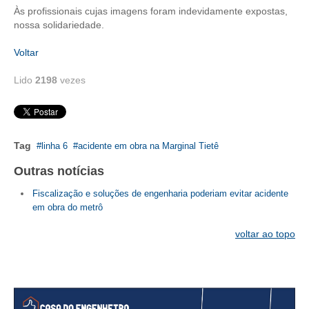
Às profissionais cujas imagens foram indevidamente expostas,
CONTRIBUIÇÕES
nossa solidariedade.
Voltar
CONTRIBUIÇÃO ASSISTENCIAL
Lido
2198
vezes
CONTRIBUIÇÃO ASSOCIATIVA OU ANUIDADE DE SÓCIO
CONTRIBUIÇÃO SINDICAL URBANA
REVISÃO DE APOSENTADORIA
Tag
linha 6
acidente em obra na Marginal Tietê
FGTS EXPURGOS
Outras notícias
Fiscalização e soluções de engenharia poderiam evitar acidente
FGTS CORREÇÃO
em obra do metrô
LEGISLAÇÃO
voltar ao topo
LEI 4.950-A/1966 – PISO SALARIAL
LEI 5.194/1966 – REGULAMENTAÇÃO DA PROFISSÃO
LEI 6.496/1977 – ART