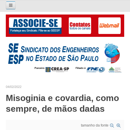
Pesquisar...
O SINDICATO
APRESENTAÇÃO
PALAVRA DO PRESIDENTE
DIRETORIA
DIRETORIA
04/02/2022
LIVRO GESTÃO 2026-2029
Misoginia e covardia, como
SUBSEDES SINDICAIS
sempre, de mãos dadas
GALERIA EX-PRESIDENTES
tamanho da fonte
ORGANOGRAMA