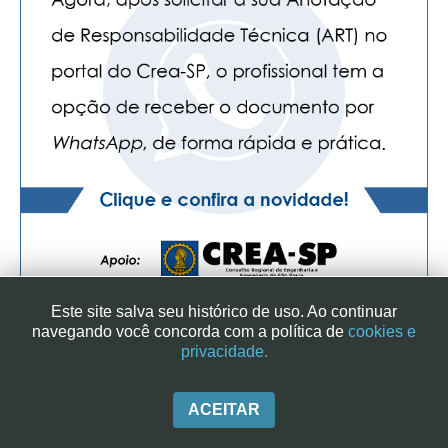
PUBLICAÇÕES
PUBLICIDADE
MANUAL DE REDAÇÃO
RELEASES
CONTATO
CADASTRO
ASSOCIE-SE
ATUALIZAÇÃO CADASTRAL
Este site salva seu histórico de uso. Ao continuar
NÚCLEO JOVEM
navegando você concorda com a política de
cookies e
privacidade.
SINDICATO DOS ENGENHEIROS NO ESTADO DE SÃO PAULO
| RUA GENEBRA, 25 - CEP 01316-901 - SÃO PAULO/SP - BRASIL
|+ 55 (11) 3113-2600
ACEITAR