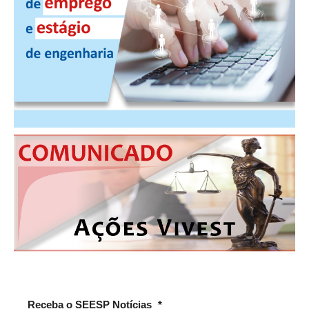
CONTATO
CURSOS
ENGENHEIRO EMPREENDEDOR
SEESP EDUCAÇÃO
PLATAFORMAS GRATUITAS
BENEFÍCIOS
APOSENTADORIA
CONVÊNIOS
PLANO DE SAÚDE
SEESPPREV
Receba o SEESP Notícias
*