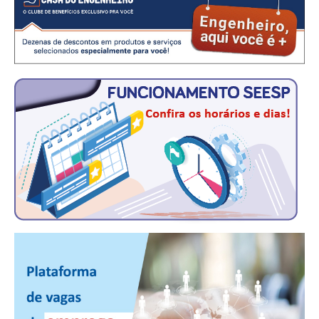
RES 1.002/2002 – CÓDIGO DE ÉTICA
HOMOLOGAÇÕES
PISO SALARIAL
FIQUE POR DENTRO
OPORTUNIDADES
APRESENTAÇÃO
EMPREGO E ESTÁGIO
CARREIRA
AUTÔNOMOS E SERVIÇOS
NEWSLETTER
GUIA DAS ENGENHARIAS