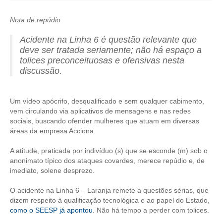
CRESCE BRASIL
Nota de repúdio
CONSELHO TECNOLÓGICO
Acidente na Linha 6 é questão relevante que
deve ser tratada seriamente; não há espaço a
HISTÓRICO E ATUAÇÃO
tolices preconceituosas e ofensivas nesta
discussão.
COMPOSIÇÃO
CONSELHOS ASSESSORES
Um vídeo apócrifo, desqualificado e sem qualquer cabimento,
vem circulando via aplicativos de mensagens e nas redes
PERSONALIDADES DA TECNOLOGIA
sociais, buscando ofender mulheres que atuam em diversas
áreas da empresa Acciona.
NÚCLEO DA MULHER ENGENHEIRA
A atitude, praticada por indivíduo (s) que se esconde (m) sob o
TRANSPARÊNCIA
anonimato típico dos ataques covardes, merece repúdio e, de
imediato, solene desprezo.
JURÍDICO
O acidente na Linha 6 – Laranja remete a questões sérias, que
CONSULTORIA
dizem respeito à qualificação tecnológica e ao papel do Estado,
como o SEESP já apontou
. Não há tempo a perder com tolices.
ACORDOS, CONVENÇÕES E DISSÍDIOS