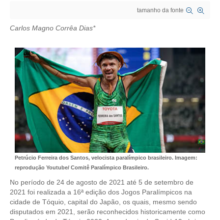
tamanho da fonte
CRESCE BRASIL
Carlos Magno Corrêa Dias*
CONSELHO TECNOLÓGICO
HISTÓRICO E ATUAÇÃO
COMPOSIÇÃO
CONSELHOS ASSESSORES
PERSONALIDADES DA TECNOLOGIA
NÚCLEO DA MULHER ENGENHEIRA
TRANSPARÊNCIA
Petrúcio Ferreira dos Santos, velocista paralímpico brasileiro. Imagem:
reprodução Youtube/ Comitê Paralímpico Brasileiro.
JURÍDICO
No período de 24 de agosto de 2021 até 5 de setembro de
2021 foi realizada a 16ª edição dos Jogos Paralímpicos na
CONSULTORIA
cidade de Tóquio, capital do Japão, os quais, mesmo sendo
disputados em 2021, serão reconhecidos historicamente como
ACORDOS, CONVENÇÕES E DISSÍDIOS