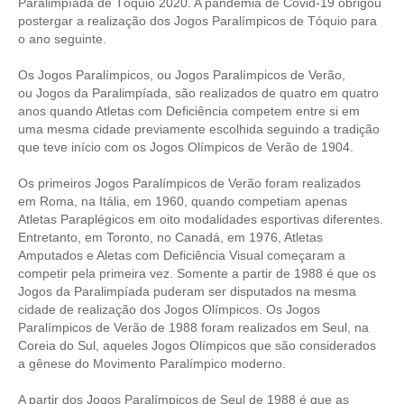
Paralimpíada de Tóquio 2020. A pandemia de Covid-19 obrigou
postergar a realização dos Jogos Paralímpicos de Tóquio para
CONTRIBUIÇÕES
o ano seguinte.
CONTRIBUIÇÃO ASSISTENCIAL
Os Jogos Paralímpicos, ou Jogos Paralímpicos de Verão,
ou Jogos da Paralimpíada, são realizados de quatro em quatro
CONTRIBUIÇÃO ASSOCIATIVA OU ANUIDADE DE SÓCIO
anos quando Atletas com Deficiência competem entre si em
uma mesma cidade previamente escolhida seguindo a tradição
CONTRIBUIÇÃO SINDICAL URBANA
que teve início com os Jogos Olímpicos de Verão de 1904.
REVISÃO DE APOSENTADORIA
Os primeiros Jogos Paralímpicos de Verão foram realizados
em Roma, na Itália, em 1960, quando competiam apenas
FGTS EXPURGOS
Atletas Paraplégicos em oito modalidades esportivas diferentes.
Entretanto, em Toronto, no Canadá, em 1976, Atletas
FGTS CORREÇÃO
Amputados e Aletas com Deficiência Visual começaram a
competir pela primeira vez. Somente a partir de 1988 é que os
LEGISLAÇÃO
Jogos da Paralimpíada puderam ser disputados na mesma
cidade de realização dos Jogos Olímpicos. Os Jogos
Paralímpicos de Verão de 1988 foram realizados em Seul, na
LEI 4.950-A/1966 – PISO SALARIAL
Coreia do Sul, aqueles Jogos Olímpicos que são considerados
a gênese do Movimento Paralímpico moderno.
LEI 5.194/1966 – REGULAMENTAÇÃO DA PROFISSÃO
A partir dos Jogos Paralímpicos de Seul de 1988 é que as
LEI 6.496/1977 – ART