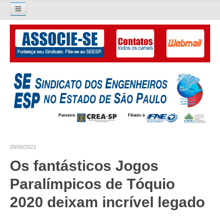
Pesquisar...
O SINDICATO
APRESENTAÇÃO
PALAVRA DO PRESIDENTE
DIRETORIA
DIRETORIA
28/09/2021
LIVRO GESTÃO 2026-2029
Os fantásticos Jogos
SUBSEDES SINDICAIS
Paralímpicos de Tóquio
GALERIA EX-PRESIDENTES
2020 deixam incrível legado
ORGANOGRAMA