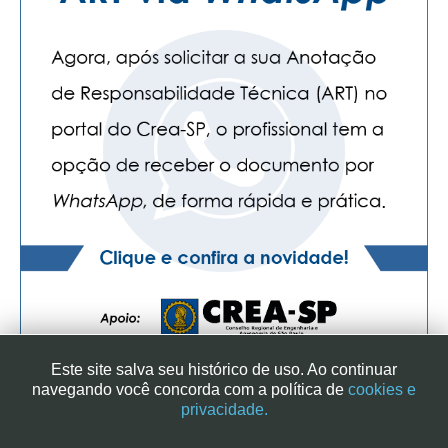
Este site salva seu histórico de uso. Ao continuar
navegando você concorda com a política de
cookies e
privacidade.
SINDICATO DOS ENGENHEIROS NO ESTADO DE SÃO PAULO
| RUA GENEBRA, 25 - CEP 01316-901 - SÃO PAULO/SP - BRASIL