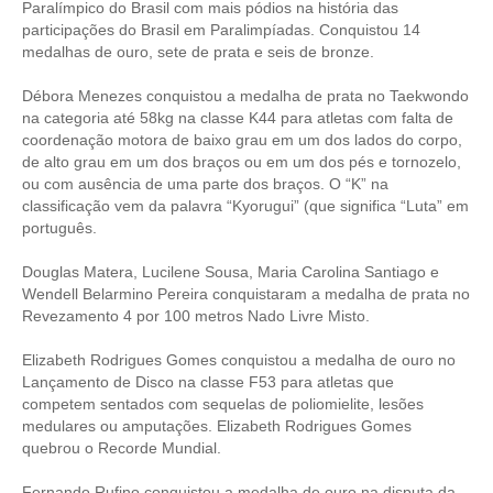
Paralímpico do Brasil com mais pódios na história das
participações do Brasil em Paralimpíadas. Conquistou 14
medalhas de ouro, sete de prata e seis de bronze.
Débora Menezes conquistou a medalha de prata no Taekwondo
na categoria até 58kg na classe K44 para atletas com falta de
coordenação motora de baixo grau em um dos lados do corpo,
de alto grau em um dos braços ou em um dos pés e tornozelo,
ou com ausência de uma parte dos braços. O “K” na
classificação vem da palavra “Kyorugui” (que significa “Luta” em
português.
Douglas Matera, Lucilene Sousa, Maria Carolina Santiago e
Wendell Belarmino Pereira conquistaram a medalha de prata no
Revezamento 4 por 100 metros Nado Livre Misto.
Elizabeth Rodrigues Gomes conquistou a medalha de ouro no
Lançamento de Disco na classe F53 para atletas que
competem sentados com sequelas de poliomielite, lesões
medulares ou amputações. Elizabeth Rodrigues Gomes
quebrou o Recorde Mundial.
Fernando Rufino conquistou a medalha de ouro na disputa da