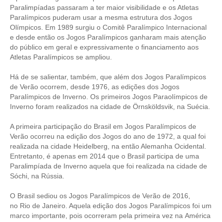
Paralimpíadas passaram a ter maior visibilidade e os Atletas
Paralímpicos puderam usar a mesma estrutura dos Jogos
RES 1.002/2002 – CÓDIGO DE ÉTICA
Olímpicos. Em 1989 surgiu o Comitê Paralímpico Internacional
e desde então os Jogos Paralímpicos ganharam mais atenção
HOMOLOGAÇÕES
do público em geral e expressivamente o financiamento aos
Atletas Paralímpicos se ampliou.
PISO SALARIAL
Há de se salientar, também, que além dos Jogos Paralímpicos
FIQUE POR DENTRO
de Verão ocorrem, desde 1976, as edições dos Jogos
Paralímpicos de Inverno. Os primeiros Jogos Paraolímpicos de
OPORTUNIDADES
Inverno foram realizados na cidade de Örnsköldsvik, na Suécia.
APRESENTAÇÃO
A primeira participação do Brasil em Jogos Paralímpicos de
Verão ocorreu na edição dos Jogos do ano de 1972, a qual foi
EMPREGO E ESTÁGIO
realizada na cidade Heidelberg, na então Alemanha Ocidental.
Entretanto, é apenas em 2014 que o Brasil participa de uma
CARREIRA
Paralimpíada de Inverno aquela que foi realizada na cidade de
Sóchi, na Rússia.
AUTÔNOMOS E SERVIÇOS
O Brasil sediou os Jogos Paralímpicos de Verão de 2016,
NEWSLETTER
no Rio de Janeiro. Aquela edição dos Jogos Paralímpicos foi um
marco importante, pois ocorreram pela primeira vez na América
GUIA DAS ENGENHARIAS