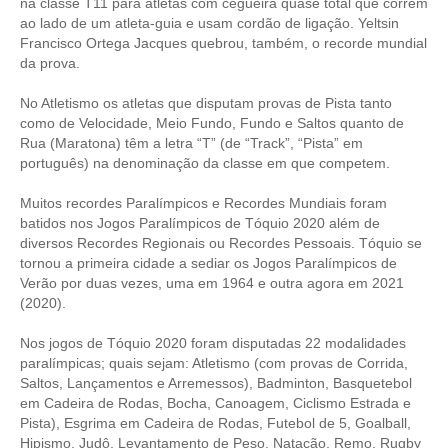
na classe T11 para atletas com cegueira quase total que correm
ao lado de um atleta-guia e usam cordão de ligação. Yeltsin
Francisco Ortega Jacques quebrou, também, o recorde mundial
da prova.
No Atletismo os atletas que disputam provas de Pista tanto
como de Velocidade, Meio Fundo, Fundo e Saltos quanto de
Rua (Maratona) têm a letra “T” (de “Track”, “Pista” em
português) na denominação da classe em que competem.
Muitos recordes Paralímpicos e Recordes Mundiais foram
batidos nos Jogos Paralímpicos de Tóquio 2020 além de
diversos Recordes Regionais ou Recordes Pessoais. Tóquio se
tornou a primeira cidade a sediar os Jogos Paralímpicos de
Verão por duas vezes, uma em 1964 e outra agora em 2021
(2020).
Nos jogos de Tóquio 2020 foram disputadas 22 modalidades
paralímpicas; quais sejam: Atletismo (com provas de Corrida,
Saltos, Lançamentos e Arremessos), Badminton, Basquetebol
em Cadeira de Rodas, Bocha, Canoagem, Ciclismo Estrada e
Pista), Esgrima em Cadeira de Rodas, Futebol de 5, Goalball,
Hipismo, Judô, Levantamento de Peso, Natação, Remo, Rugby