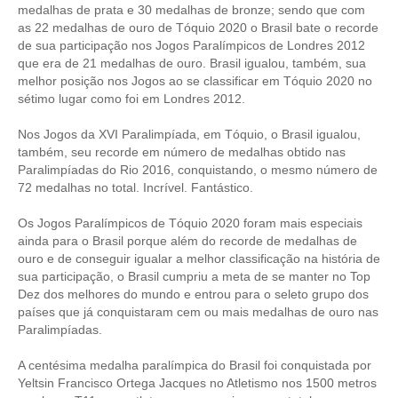
PUBLICAÇÕES
medalhas de prata e 30 medalhas de bronze; sendo que com
as 22 medalhas de ouro de Tóquio 2020 o Brasil bate o recorde
PUBLICIDADE
de sua participação nos Jogos Paralímpicos de Londres 2012
que era de 21 medalhas de ouro. Brasil igualou, também, sua
MANUAL DE REDAÇÃO
melhor posição nos Jogos ao se classificar em Tóquio 2020 no
sétimo lugar como foi em Londres 2012.
RELEASES
Nos Jogos da XVI Paralimpíada, em Tóquio, o Brasil igualou,
CONTATO
também, seu recorde em número de medalhas obtido nas
Paralimpíadas do Rio 2016, conquistando, o mesmo número de
CADASTRO
72 medalhas no total. Incrível. Fantástico.
ASSOCIE-SE
Os Jogos Paralímpicos de Tóquio 2020 foram mais especiais
ainda para o Brasil porque além do recorde de medalhas de
ATUALIZAÇÃO CADASTRAL
ouro e de conseguir igualar a melhor classificação na história de
sua participação, o Brasil cumpriu a meta de se manter no Top
NÚCLEO JOVEM
Dez dos melhores do mundo e entrou para o seleto grupo dos
países que já conquistaram cem ou mais medalhas de ouro nas
Paralimpíadas.
A centésima medalha paralímpica do Brasil foi conquistada por
Yeltsin Francisco Ortega Jacques no Atletismo nos 1500 metros