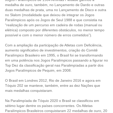
CONSÓRCIOS
medalha de ouro, também, no Lançamento de Dardo e outras
duas medalhas de prata, uma no Lançamento de Disco e outra
CAMPANHAS SALARIAIS
no Slalom (modalidade que deixou de integrar os Jogos
Paralímpicos após os Jogos de Seul 1988 e que consistia na
COMUNICAÇÃO
“realização de um percurso em cadeira de rodas (manual ou
elétrica) composto por diferentes obstáculos, no menor tempo
PALAVRA DO MURILO
possível e com o menor número de erros cometidos”).
NOTÍCIAS
Com a ampliação da participação de Atletas com Deficiência,
aumento significativo de investimentos, criação do Comitê
CONTEÚDO ESPECIAL
Paralímpico Brasileiro em 1995, o Brasil foi se transformando
em uma potência nos Jogos Paralímpicos passando a figurar no
JORNAL DO ENGENHEIRO
Top Dez da classificação geral nas Paralimpíadas a partir dos
Jogos Paralímpicos de Pequim, em 2008.
AGENDA
O Brasil em Londres 2012, Rio de Janeiro 2016 e agora em
SEESP NOTÍCIAS
Tóquio 202 se manteve, também, entre as dez Nações que
mais medalhas conquistaram.
NOTÍCIAS NO WHATSAPP
Na Paralimpíada de Tóquio 2020 o Brasil se classificou em
FOTOS
sétimo lugar dentre os países concorrentes. Os Atletas
Paralímpicos Brasileiros conquistaram 22 medalhas de ouro, 20