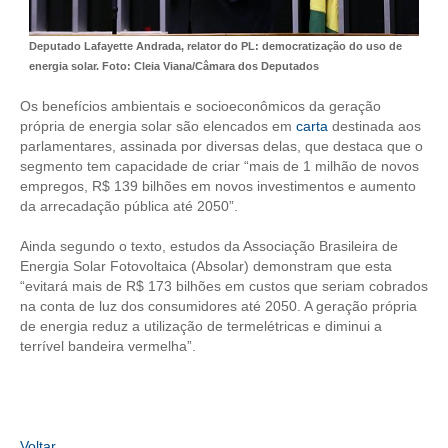
CONSÓRCIOS
CAMPANHAS SALARIAIS
Deputado Lafayette Andrada, relator do PL: democratização do uso de
energia solar. Foto: Cleia Viana/Câmara dos Deputados
COMUNICAÇÃO
Os benefícios ambientais e socioeconômicos da geração
PALAVRA DO MURILO
própria de energia solar são elencados em
carta
destinada aos
parlamentares, assinada por diversas delas, que destaca que o
NOTÍCIAS
segmento tem capacidade de criar “mais de 1 milhão de novos
empregos, R$ 139 bilhões em novos investimentos e aumento
CONTEÚDO ESPECIAL
da arrecadação pública até 2050”.
JORNAL DO ENGENHEIRO
Ainda segundo o texto, estudos da Associação Brasileira de
Energia Solar Fotovoltaica (Absolar) demonstram que esta
“evitará mais de R$ 173 bilhões em custos que seriam cobrados
AGENDA
na conta de luz dos consumidores até 2050. A geração própria
de energia reduz a utilização de termelétricas e diminui a
SEESP NOTÍCIAS
terrível bandeira vermelha”.
NOTÍCIAS NO WHATSAPP
FOTOS
Voltar