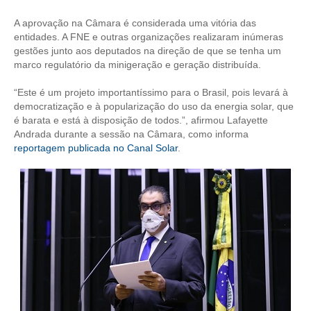
A aprovação na Câmara é considerada uma vitória das
CONTATO
entidades. A FNE e outras organizações realizaram inúmeras
gestões junto aos deputados na direção de que se tenha um
CURSOS
marco regulatório da minigeração e geração distribuída.
ENGENHEIRO EMPREENDEDOR
“Este é um projeto importantíssimo para o Brasil, pois levará à
democratização e à popularização do uso da energia solar, que
SEESP EDUCAÇÃO
é barata e está à disposição de todos.”, afirmou Lafayette
Andrada durante a sessão na Câmara, como informa
PLATAFORMAS GRATUITAS
reportagem publicada no Canal Solar
.
BENEFÍCIOS
APOSENTADORIA
CONVÊNIOS
PLANO DE SAÚDE
SEESPPREV