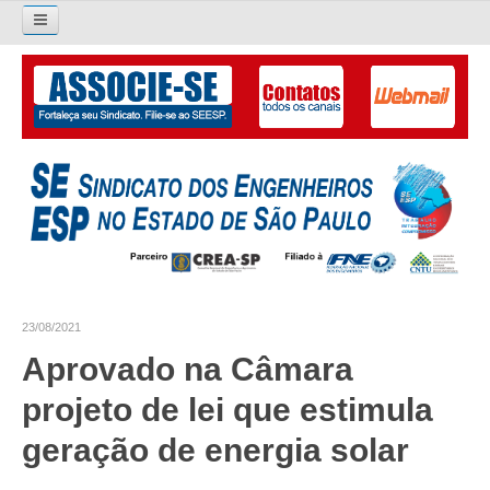
Pesquisar...
O SINDICATO
APRESENTAÇÃO
PALAVRA DO PRESIDENTE
DIRETORIA
DIRETORIA
23/08/2021
LIVRO GESTÃO 2026-2029
Aprovado na Câmara
SUBSEDES SINDICAIS
projeto de lei que estimula
GALERIA EX-PRESIDENTES
geração de energia solar
ORGANOGRAMA