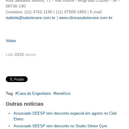
Rua Salvador Marins, 71 - Vila Vitória - Mogi das Cruzes - SP -
08730-190
RES 1.002/2002 – CÓDIGO DE ÉTICA
Contatos: (11) 4762-1190 | (11) 97508-1855 | E-mail:
isabela@salutecare.com.br
|
www.clinicasalutecare.com.br
HOMOLOGAÇÕES
PISO SALARIAL
Voltar
FIQUE POR DENTRO
Lido
2032
vezes
OPORTUNIDADES
APRESENTAÇÃO
EMPREGO E ESTÁGIO
Tag
CARREIRA
Casa do Engenheiro
benefício
Outras notícias
AUTÔNOMOS E SERVIÇOS
Associado SEESP tem desconto especial em agosto no Club
NEWSLETTER
Eletro
Associado SEESP tem desconto no Studio Sênior Gym
GUIA DAS ENGENHARIAS