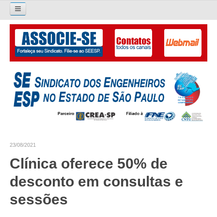
Pesquisar...
O SINDICATO
APRESENTAÇÃO
PALAVRA DO PRESIDENTE
DIRETORIA
DIRETORIA
23/08/2021
LIVRO GESTÃO 2026-2029
Clínica oferece 50% de
SUBSEDES SINDICAIS
desconto em consultas e
GALERIA EX-PRESIDENTES
sessões
ORGANOGRAMA