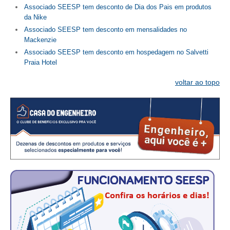
Associado SEESP tem desconto de Dia dos Pais em produtos
da Nike
CONTATO
Associado SEESP tem desconto em mensalidades no
Mackenzie
CURSOS
Associado SEESP tem desconto em hospedagem no Salvetti
ENGENHEIRO EMPREENDEDOR
Praia Hotel
voltar ao topo
SEESP EDUCAÇÃO
PLATAFORMAS GRATUITAS
BENEFÍCIOS
APOSENTADORIA
CONVÊNIOS
PLANO DE SAÚDE
SEESPPREV