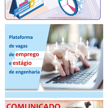
CONSÓRCIOS
CAMPANHAS SALARIAIS
COMUNICAÇÃO
PALAVRA DO MURILO
NOTÍCIAS
CONTEÚDO ESPECIAL
JORNAL DO ENGENHEIRO
AGENDA
SEESP NOTÍCIAS
NOTÍCIAS NO WHATSAPP
FOTOS