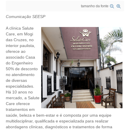
tamanho da fonte
CRESCE BRASIL
Comunicação SEESP
CONSELHO TECNOLÓGICO
A clínica Salute
HISTÓRICO E ATUAÇÃO
Care, em Mogi
das Cruzes, no
interior paulista,
COMPOSIÇÃO
oferece ao
associado Casa
CONSELHOS ASSESSORES
do Engenheiro
50% de desconto
PERSONALIDADES DA TECNOLOGIA
no atendimento
de diversas
NÚCLEO DA MULHER ENGENHEIRA
especialidades.
Há 10 anos no
TRANSPARÊNCIA
mercado, a Salute
Care oferece
JURÍDICO
tratamentos em
saúde, beleza e bem-estar e é composta por uma equipe
CONSULTORIA
multidisciplinar, qualificada e especializada para realizar
abordagens clínicas, diagnósticos e tratamentos de forma
ACORDOS, CONVENÇÕES E DISSÍDIOS