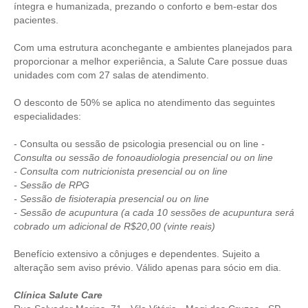
íntegra e humanizada, prezando o conforto e bem-estar dos
pacientes.
CONTRIBUIÇÕES
Com uma estrutura aconchegante e ambientes planejados para
CONTRIBUIÇÃO ASSISTENCIAL
proporcionar a melhor experiência, a Salute Care possue duas
unidades com com 27 salas de atendimento.
CONTRIBUIÇÃO ASSOCIATIVA OU ANUIDADE DE SÓCIO
O desconto de 50% se aplica no atendimento das seguintes
CONTRIBUIÇÃO SINDICAL URBANA
especialidades:
REVISÃO DE APOSENTADORIA
- Consulta ou sessão de psicologia presencial ou on line
-
Consulta ou sessão de fonoaudiologia presencial ou on line
FGTS EXPURGOS
- Consulta com nutricionista presencial ou on line
- Sessão de RPG
FGTS CORREÇÃO
- Sessão de fisioterapia presencial ou on line
- Sessão de acupuntura (a cada 10 sessões de acupuntura será
LEGISLAÇÃO
cobrado um adicional de R$20,00 (vinte reais)
LEI 4.950-A/1966 – PISO SALARIAL
Benefício extensivo a cônjuges e dependentes. Sujeito a
alteração sem aviso prévio. Válido apenas para sócio em dia.
LEI 5.194/1966 – REGULAMENTAÇÃO DA PROFISSÃO
Clínica Salute Care
LEI 6.496/1977 – ART