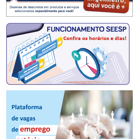
CONTATO
CURSOS
ENGENHEIRO EMPREENDEDOR
SEESP EDUCAÇÃO
PLATAFORMAS GRATUITAS
BENEFÍCIOS
APOSENTADORIA
CONVÊNIOS
PLANO DE SAÚDE
SEESPPREV