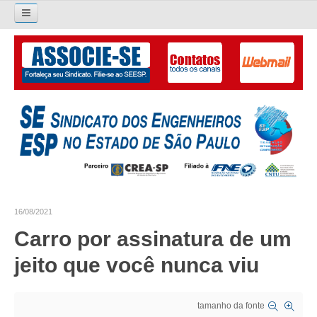
Pesquisar...
O SINDICATO
APRESENTAÇÃO
PALAVRA DO PRESIDENTE
DIRETORIA
DIRETORIA
16/08/2021
LIVRO GESTÃO 2026-2029
Carro por assinatura de um
SUBSEDES SINDICAIS
jeito que você nunca viu
GALERIA EX-PRESIDENTES
tamanho da fonte
ORGANOGRAMA