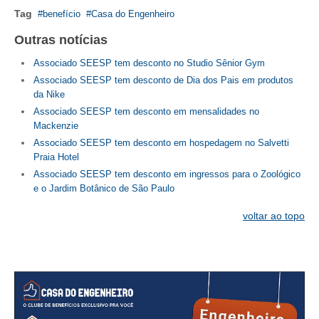
Tag
benefício
Casa do Engenheiro
RES 1.002/2002 – CÓDIGO DE ÉTICA
Outras notícias
HOMOLOGAÇÕES
Associado SEESP tem desconto no Studio Sênior Gym
Associado SEESP tem desconto de Dia dos Pais em produtos
PISO SALARIAL
da Nike
Associado SEESP tem desconto em mensalidades no
FIQUE POR DENTRO
Mackenzie
Associado SEESP tem desconto em hospedagem no Salvetti
OPORTUNIDADES
Praia Hotel
APRESENTAÇÃO
Associado SEESP tem desconto em ingressos para o Zoológico
e o Jardim Botânico de São Paulo
EMPREGO E ESTÁGIO
voltar ao topo
CARREIRA
AUTÔNOMOS E SERVIÇOS
NEWSLETTER
GUIA DAS ENGENHARIAS