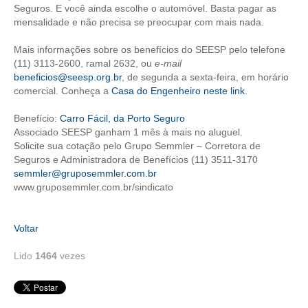
Seguros. E você ainda escolhe o automóvel. Basta pagar as
mensalidade e não precisa se preocupar com mais nada.
CONTRIBUIÇÕES
Mais informações sobre os benefícios do SEESP pelo telefone
CONTRIBUIÇÃO ASSISTENCIAL
(11) 3113-2600, ramal 2632, ou
e-mail
beneficios@seesp.org.br
, de segunda a sexta-feira, em horário
CONTRIBUIÇÃO ASSOCIATIVA OU ANUIDADE DE SÓCIO
comercial. Conheça a
Casa do Engenheiro neste link
.
CONTRIBUIÇÃO SINDICAL URBANA
Benefício:
Carro Fácil, da Porto Seguro
Associado SEESP ganham 1 mês à mais no aluguel.
REVISÃO DE APOSENTADORIA
Solicite sua cotação pelo Grupo Semmler – Corretora de
Seguros e Administradora de Benefícios (11) 3511-3170
FGTS EXPURGOS
semmler@gruposemmler.com.br
www.gruposemmler.com.br/sindicato
FGTS CORREÇÃO
LEGISLAÇÃO
Voltar
LEI 4.950-A/1966 – PISO SALARIAL
Lido
1464
vezes
LEI 5.194/1966 – REGULAMENTAÇÃO DA PROFISSÃO
LEI 6.496/1977 – ART