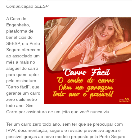
Comunicação SEESP
CRESCE BRASIL
A Casa do
CONSELHO TECNOLÓGICO
Engenheiro,
plataforma de
HISTÓRICO E ATUAÇÃO
benefícios do
SEESP, e a Porto
COMPOSIÇÃO
Seguro oferecem
ao associado um
CONSELHOS ASSESSORES
mês a mais no
aluguel do carro
PERSONALIDADES DA TECNOLOGIA
para quem opter
pela assinatura
"Carro fácil", que
NÚCLEO DA MULHER ENGENHEIRA
garante um carro
zero quilômetro
TRANSPARÊNCIA
todo ano. Sim.
Carro por assinatura de um jeito que você nunca viu.
JURÍDICO
Ter um carro zero todo ano, sem ter que se preocupar com
CONSULTORIA
IPVA, documentação, seguro e revisão preventiva agora é
possível graças ao novo modelo proposto pela Porto Seguro
ACORDOS, CONVENÇÕES E DISSÍDIOS