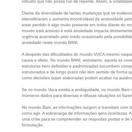
robusto que não possa ruir de repente. Assim, a volatilid
Diante da diversidade de tantas mudanças que se eviden
intensificaram o aumento incontrolável da ansiosidade pel
estar perdido é algo muito presente em todos diante do 
mundo está ansioso e está ansiedade impacta diretamente
urgência acarretado pelo medo ocasionado pela possibili
ansiedade neste mundo BANI.
A despeito das dificuldades do mundo VUCA mesmo naquel
causa e efeito. No mundo BANI, entretanto, aquela as cone
estruturas bem definidas e padronizadas sucumbem com
estruturados e de longo prazo não têm sentido de forma 
como decisões super elaboradas podem acabar na ausênci
Se no mundo Vuca existia a ambiguidade, no mundo Bani o
Inúmeros dados para diversas e difusas situações só faze
No mundo Bani, as informações surgem e transitam com t
como agir. A sobrecarga de informações gera incertezas. A
uma crise para se compreender as respostas postas e de 
formulação.