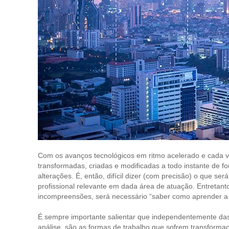
Com os avanços tecnológicos em ritmo acelerado e cada ve
transformadas, criadas e modificadas a todo instante de 
alterações. É, então, difícil dizer (com precisão) o que 
profissional relevante em dada área de atuação. Entretant
incompreensões, será necessário “saber como aprender a
É sempre importante salientar que independentemente das p
análise, são as formas de trabalho que sofrem transformaç