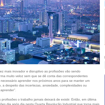
z mais inovador e disruptivo as profissões vão sendo
forma muito veloz sem que se dê conta das correspondentes
será necessário aprender nos próximos anos para se manter um
o, a despeito das incertezas, ansiedade, complexidades ou
 aprender”.
rofissões o trabalho jamais deixará de existir. Então, em última
ões dia após dia nesta Quarta Revolução Industrial que torna mais