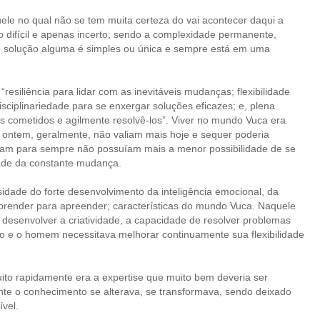
ele no qual não se tem muita certeza do vai acontecer daqui a
 difícil e apenas incerto; sendo a complexidade permanente,
 solução alguma é simples ou única e sempre está em uma
esiliência para lidar com as inevitáveis mudanças; flexibilidade
isciplinariedade para se enxergar soluções eficazes; e, plena
s cometidos e agilmente resolvê-los”. Viver no mundo Vuca era
 ontem, geralmente, não valiam mais hoje e sequer poderia
iam para sempre não possuíam mais a menor possibilidade de se
dade da constante mudança.
dade do forte desenvolvimento da inteligência emocional, da
 aprender para apreender; características do mundo Vuca. Naquele
senvolver a criatividade, a capacidade de resolver problemas
o e o homem necessitava melhorar continuamente sua flexibilidade
ito rapidamente era a expertise que muito bem deveria ser
ante o conhecimento se alterava, se transformava, sendo deixado
ível.