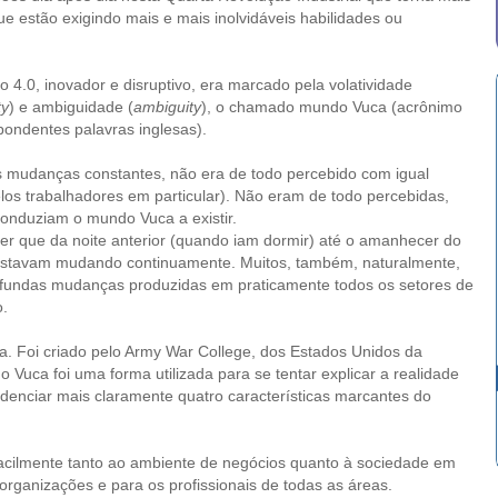
 que estão exigindo mais e mais inolvidáveis habilidades ou
.0, inovador e disruptivo, era marcado pela volatividade
ty
) e ambiguidade (
ambiguity
), o chamado mundo Vuca (acrônimo
pondentes palavras inglesas).
 mudanças constantes, não era de todo percebido com igual
los trabalhadores em particular). Não eram de todo percebidas,
onduziam o mundo Vuca a existir.
r que da noite anterior (quando iam dormir) até o amanhecer do
 estavam mudando continuamente. Muitos, também, naturalmente,
ofundas mudanças produzidas em praticamente todos os setores de
o.
 Foi criado pelo Army War College, dos Estados Unidos da
uca foi uma forma utilizada para se tentar explicar a realidade
denciar mais claramente quatro características marcantes do
acilmente tanto ao ambiente de negócios quanto à sociedade em
organizações e para os profissionais de todas as áreas.