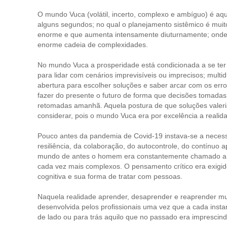
O mundo Vuca (volátil, incerto, complexo e ambíguo) é aqu
alguns segundos; no qual o planejamento sistêmico é muito
enorme e que aumenta intensamente diuturnamente; onde
enorme cadeia de complexidades.
No mundo Vuca a prosperidade está condicionada a se ter “r
para lidar com cenários imprevisíveis ou imprecisos; multid
abertura para escolher soluções e saber arcar com os erro
fazer do presente o futuro de forma que decisões tomadas
retomadas amanhã. Aquela postura de que soluções valer
considerar, pois o mundo Vuca era por excelência a reali
Pouco antes da pandemia de Covid-19 instava-se a necessi
resiliência, da colaboração, do autocontrole, do contínuo
mundo de antes o homem era constantemente chamado a de
cada vez mais complexos. O pensamento crítico era exigid
cognitiva e sua forma de tratar com pessoas.
Naquela realidade aprender, desaprender e reaprender mu
desenvolvida pelos profissionais uma vez que a cada inst
de lado ou para trás aquilo que no passado era imprescind