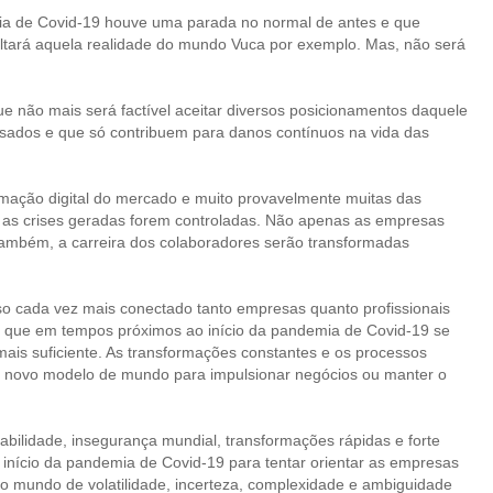
ia de Covid-19 houve uma parada no normal de antes e que
oltará aquela realidade do mundo Vuca por exemplo. Mas, não será
ue não mais será factível aceitar diversos posicionamentos daquele
ssados e que só contribuem para danos contínuos na vida das
rmação digital do mercado e muito provavelmente muitas das
do as crises geradas forem controladas. Não apenas as empresas
ambém, a carreira dos colaboradores serão transformadas
rso cada vez mais conectado tanto empresas quanto profissionais
 que em tempos próximos ao início da pandemia de Covid-19 se
 mais suficiente. As transformações constantes e os processos
m novo modelo de mundo para impulsionar negócios ou manter o
bilidade, insegurança mundial, transformações rápidas e forte
 início da pandemia de Covid-19 para tentar orientar as empresas
ico mundo de volatilidade, incerteza, complexidade e ambiguidade