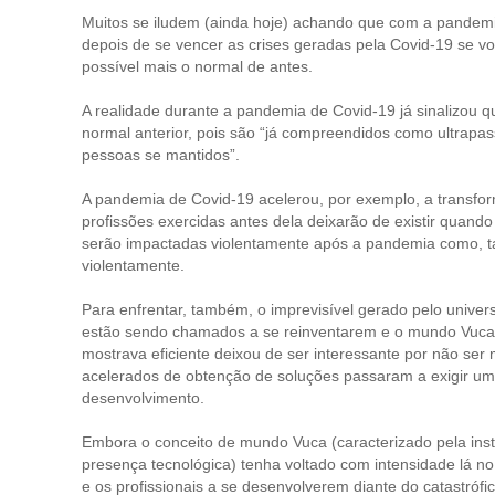
Muitos se iludem (ainda hoje) achando que com a pandem
depois de se vencer as crises geradas pela Covid-19 se v
possível mais o normal de antes.
A realidade durante a pandemia de Covid-19 já sinalizou q
normal anterior, pois são “já compreendidos como ultrapa
pessoas se mantidos”.
A pandemia de Covid-19 acelerou, por exemplo, a transfo
profissões exercidas antes dela deixarão de existir quan
serão impactadas violentamente após a pandemia como, t
violentamente.
Para enfrentar, também, o imprevisível gerado pelo unive
estão sendo chamados a se reinventarem e o mundo Vuca
mostrava eficiente deixou de ser interessante por não ser
acelerados de obtenção de soluções passaram a exigir u
desenvolvimento.
Embora o conceito de mundo Vuca (caracterizado pela insta
presença tecnológica) tenha voltado com intensidade lá no
e os profissionais a se desenvolverem diante do catastróf