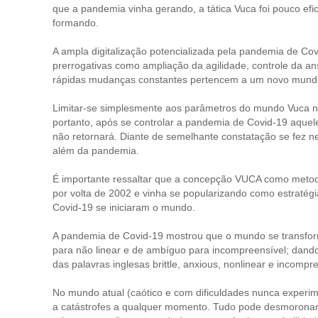
que a pandemia vinha gerando, a tática Vuca foi pouco efi
formando.
A ampla digitalização potencializada pela pandemia de C
prerrogativas como ampliação da agilidade, controle da 
rápidas mudanças constantes pertencem a um novo mund
Limitar-se simplesmente aos parâmetros do mundo Vuca n
portanto, após se controlar a pandemia de Covid-19 aque
não retornará. Diante de semelhante constatação se fez ne
além da pandemia.
É importante ressaltar que a concepção VUCA como metodo
por volta de 2002 e vinha se popularizando como estratégi
Covid-19 se iniciaram o mundo.
A pandemia de Covid-19 mostrou que o mundo se transforma
para não linear e de ambíguo para incompreensível; dand
das palavras inglesas brittle, anxious, nonlinear e incompr
No mundo atual (caótico e com dificuldades nunca experi
a catástrofes a qualquer momento. Tudo pode desmoronar d