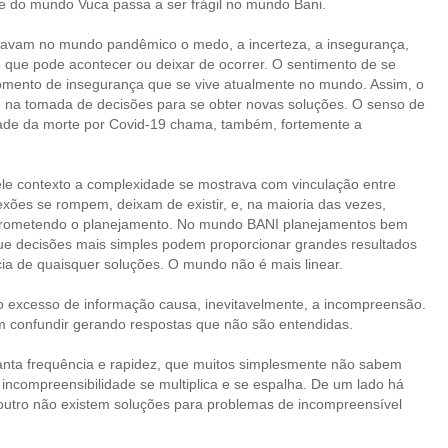
ade do mundo Vuca passa a ser frágil no mundo Bani.
ciavam no mundo pandêmico o medo, a incerteza, a insegurança,
o que pode acontecer ou deixar de ocorrer. O sentimento de se
momento de insegurança que se vive atualmente no mundo. Assim, o
 na tomada de decisões para se obter novas soluções. O senso de
dade da morte por Covid-19 chama, também, fortemente a
e contexto a complexidade se mostrava com vinculação entre
xões se rompem, deixam de existir, e, na maioria das vezes,
prometendo o planejamento. No mundo BANI planejamentos bem
que decisões mais simples podem proporcionar grandes resultados
a de quaisquer soluções. O mundo não é mais linear.
 excesso de informação causa, inevitavelmente, a incompreensão.
m confundir gerando respostas que não são entendidas.
anta frequência e rapidez, que muitos simplesmente não sabem
 incompreensibilidade se multiplica e se espalha. De um lado há
outro não existem soluções para problemas de incompreensível