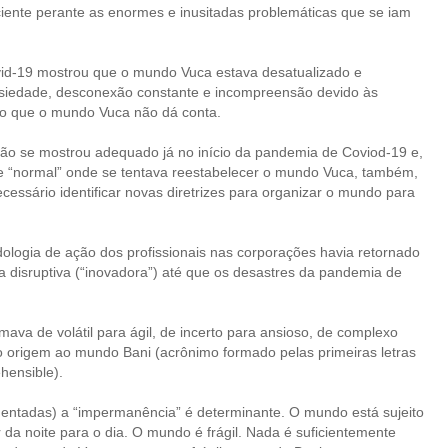
ciente perante as enormes e inusitadas problemáticas que se iam
ovid-19 mostrou que o mundo Vuca estava desatualizado e
ansiedade, desconexão constante e incompreensão devido às
o que o mundo Vuca não dá conta.
ão se mostrou adequado já no início da pandemia de Coviod-19 e,
le “normal” onde se tentava reestabelecer o mundo Vuca, também,
cessário identificar novas diretrizes para organizar o mundo para
logia de ação dos profissionais nas corporações havia retornado
a disruptiva (“inovadora”) até que os desastres da pandemia de
va de volátil para ágil, de incerto para ansioso, de complexo
o origem ao mundo Bani (acrônimo formado pelas primeiras letras
ehensible).
mentadas) a “impermanência” é determinante. O mundo está sujeito
a noite para o dia. O mundo é frágil. Nada é suficientemente