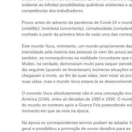
evidente as infinitas possibilitadas quânticas existentes e
competências dos trabalhadores.
Pouco antes do advento da pandemia de Covid-19 o mundo 4
(
volatility
), incerteza (
uncertainty
), complexidade (
complexi
cunhado a partir da primeira letra de cada uma das corres
Este mundo Vuca, entretanto, um mundo propriamente das
intensidade pela maioria das pessoas (e nem tão pouco pe
também, as consequências na realidade circundante que c
Muitos, na verdade, demoravam muito para sequer percebe
dia seguinte (quando se levantavam) inúmeras situações
chegavam à morte, ao fim de suas vidas, sem notar as pr
suas vidas, mas o mundo Vuca estava lá se desenvolvend
O conceito Vuca absolutamente não é uma concepção nova.
América (USA), entre as décadas de 1980 e 1990. O mundo V
do mundo no contexto após a Guerra Fria pretendendo evi
momento em que se vivia na época.
Na época os correspondentes termos podiam se adaptar f
geral e possibilitou a promoção de novos desafios para as 