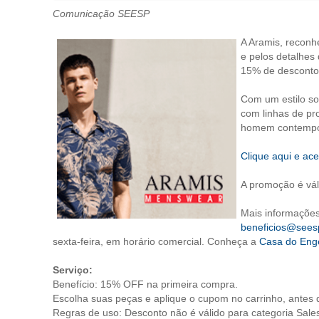
Comunicação SEESP
A Aramis, reconh
e pelos detalhes
15% de desconto
Com um estilo so
com linhas de pr
homem contempo
Clique aqui e ac
A promoção é vá
Mais informações
beneficios@seesp
sexta-feira, em horário comercial. Conheça a
Casa do Eng
Serviço:
Benefício: 15% OFF na primeira compra.
Escolha suas peças e aplique o cupom no carrinho, antes d
Regras de uso: Desconto não é válido para categoria Sales