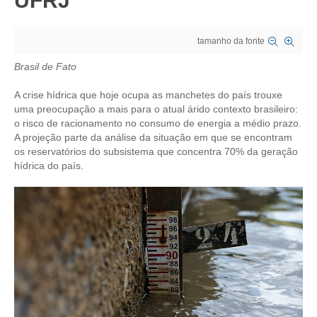
UFRJ
CRESCE BRASIL
tamanho da fonte
CONSELHO TECNOLÓGICO
Brasil de Fato
HISTÓRICO E ATUAÇÃO
A crise hídrica que hoje ocupa as manchetes do país trouxe
uma preocupação a mais para o atual árido contexto brasileiro:
COMPOSIÇÃO
o risco de racionamento no consumo de energia a médio prazo.
A projeção parte da análise da situação em que se encontram
CONSELHOS ASSESSORES
os reservatórios do subsistema que concentra 70% da geração
hídrica do país.
PERSONALIDADES DA TECNOLOGIA
NÚCLEO DA MULHER ENGENHEIRA
TRANSPARÊNCIA
JURÍDICO
CONSULTORIA
ACORDOS, CONVENÇÕES E DISSÍDIOS