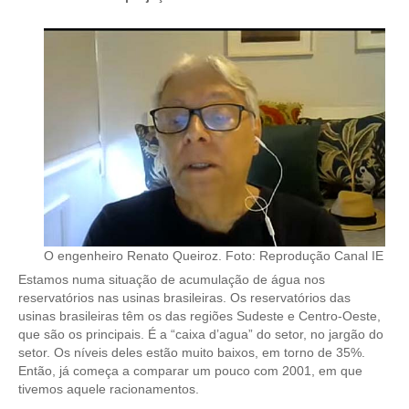
CONTATO
CURSOS
ENGENHEIRO EMPREENDEDOR
SEESP EDUCAÇÃO
PLATAFORMAS GRATUITAS
BENEFÍCIOS
O engenheiro Renato Queiroz. Foto: Reprodução Canal IE
APOSENTADORIA
Estamos numa situação de acumulação de água nos
reservatórios nas usinas brasileiras. Os reservatórios das
CONVÊNIOS
usinas brasileiras têm os das regiões Sudeste e Centro-Oeste,
que são os principais. É a “caixa d’agua” do setor, no jargão do
PLANO DE SAÚDE
setor. Os níveis deles estão muito baixos, em torno de 35%.
Então, já começa a comparar um pouco com 2001, em que
SEESPPREV
tivemos aquele racionamentos.