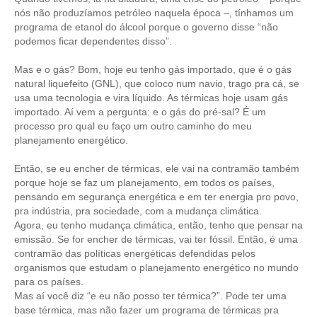
nós não produzíamos petróleo naquela época –, tínhamos um
programa de etanol do álcool porque o governo disse “não
podemos ficar dependentes disso”.
Mas e o gás? Bom, hoje eu tenho gás importado, que é o gás
natural liquefeito (GNL), que coloco num navio, trago pra cá, se
usa uma tecnologia e vira líquido. As térmicas hoje usam gás
importado. Aí vem a pergunta: e o gás do pré-sal? É um
processo pro qual eu faço um outro caminho do meu
planejamento energético.
Então, se eu encher de térmicas, ele vai na contramão também
porque hoje se faz um planejamento, em todos os países,
pensando em segurança energética e em ter energia pro povo,
pra indústria, pra sociedade, com a mudança climática.
Agora, eu tenho mudança climática, então, tenho que pensar na
emissão. Se for encher de térmicas, vai ter fóssil. Então, é uma
contramão das políticas energéticas defendidas pelos
organismos que estudam o planejamento energético no mundo
para os países.
Mas aí você diz “e eu não posso ter térmica?”. Pode ter uma
base térmica, mas não fazer um programa de térmicas pra