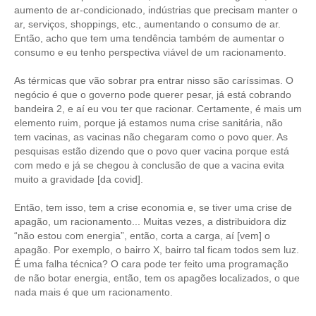
aumento de ar-condicionado, indústrias que precisam manter o
ar, serviços, shoppings, etc., aumentando o consumo de ar.
Então, acho que tem uma tendência também de aumentar o
consumo e eu tenho perspectiva viável de um racionamento.
As térmicas que vão sobrar pra entrar nisso são caríssimas. O
negócio é que o governo pode querer pesar, já está cobrando
bandeira 2, e aí eu vou ter que racionar. Certamente, é mais um
elemento ruim, porque já estamos numa crise sanitária, não
tem vacinas, as vacinas não chegaram como o povo quer. As
pesquisas estão dizendo que o povo quer vacina porque está
com medo e já se chegou à conclusão de que a vacina evita
muito a gravidade [da covid].
Então, tem isso, tem a crise economia e, se tiver uma crise de
apagão, um racionamento... Muitas vezes, a distribuidora diz
“não estou com energia”, então, corta a carga, aí [vem] o
apagão. Por exemplo, o bairro X, bairro tal ficam todos sem luz.
É uma falha técnica? O cara pode ter feito uma programação
de não botar energia, então, tem os apagões localizados, o que
nada mais é que um racionamento.