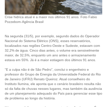
CONTRIBUIÇÕES
Crise hidrica atual é a maior nos últimos 91 anos. Foto Fabio
CONTRIBUIÇÃO ASSISTENCIAL
Pozzebom-Agência Brasil
CONTRIBUIÇÃO ASSOCIATIVA OU ANUIDADE DE SÓCIO
Na segunda (31/5), por exemplo, segundo dados do Operador
CONTRIBUIÇÃO SINDICAL URBANA
Nacional do Sistema Elétrico (ONS), esses reservatórios,
localizados nas regiões Centro-Oeste e Sudeste, estavam com
REVISÃO DE APOSENTADORIA
32,2% de água. Cinco dias antes, o volume era sensivelmente
maior, de 32,5%, enquanto um ano antes o armazenamento
FGTS EXPURGOS
estava em 55%. Já é a maior estiagem dos últimos 91 anos.
FGTS CORREÇÃO
“E a culpa não é de São Pedro”, conclui o engenheiro e
professor do Grupo de Energia da Universidade Federal do Rio
LEGISLAÇÃO
de Janeiro (UFRJ) Renato Queiroz. Atual conselheiro do
Instituto Ilumina, ele aponta que o cenário brasileiro resulta não
LEI 4.950-A/1966 – PISO SALARIAL
só da falta de chuvas nesses lugares, mas também da ausência
de um planejamento adequado do País para gerenciar esse tipo
LEI 5.194/1966 – REGULAMENTAÇÃO DA PROFISSÃO
de problema ao longo da história.
LEI 6.496/1977 – ART