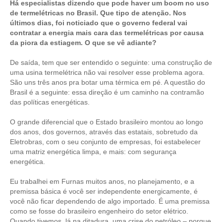
Há especialistas dizendo que pode haver um boom no uso
de termelétricas no Brasil. Que tipo de atenção. Nos
últimos dias, foi noticiado que o governo federal vai
contratar a energia mais cara das termelétricas por causa
da piora da estiagem. O que se vê adiante?
De saída, tem que ser entendido o seguinte: uma construção de
uma usina termelétrica não vai resolver esse problema agora.
São uns três anos pra botar uma térmica em pé. A questão do
Brasil é a seguinte: essa direção é um caminho na contramão
das políticas energéticas.
O grande diferencial que o Estado brasileiro montou ao longo
dos anos, dos governos, através das estatais, sobretudo da
Eletrobras, com o seu conjunto de empresas, foi estabelecer
uma matriz energética limpa, e mais: com segurança
energética.
Eu trabalhei em Furnas muitos anos, no planejamento, e a
premissa básica é você ser independente energicamente, é
você não ficar dependendo de algo importado. É uma premissa
como se fosse do brasileiro engenheiro do setor elétrico.
Quando tivemos, lá na ditadura, uma crise do petróleo – porque