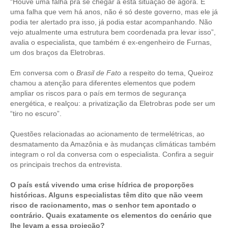
“Houve uma falha pra se chegar a esta situação de agora. É
uma falha que vem há anos, não é só deste governo, mas ele já
RES 1.002/2002 – CÓDIGO DE ÉTICA
podia ter alertado pra isso, já podia estar acompanhando. Não
vejo atualmente uma estrutura bem coordenada pra levar isso”,
HOMOLOGAÇÕES
avalia o especialista, que também é ex-engenheiro de Furnas,
um dos braços da Eletrobras.
PISO SALARIAL
Em conversa com o
Brasil de Fato
a respeito do tema, Queiroz
FIQUE POR DENTRO
chamou a atenção para diferentes elementos que podem
ampliar os riscos para o país em termos de segurança
OPORTUNIDADES
energética, e realçou: a privatização da Eletrobras pode ser um
“tiro no escuro”.
APRESENTAÇÃO
Questões relacionadas ao acionamento de termelétricas, ao
desmatamento da Amazônia e às mudanças climáticas também
EMPREGO E ESTÁGIO
integram o rol da conversa com o especialista. Confira a seguir
os principais trechos da entrevista.
CARREIRA
O país está vivendo uma crise hídrica de proporções
AUTÔNOMOS E SERVIÇOS
históricas. Alguns especialistas têm dito que não veem
risco de racionamento, mas o senhor tem apontado o
NEWSLETTER
contrário. Quais exatamente os elementos do cenário que
lhe levam a essa projeção?
GUIA DAS ENGENHARIAS