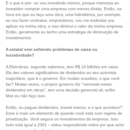
PUBLICAÇÕES
E o que é pior: eu vou investindo menos, porque interessa ao
investidor comprar uma empresa com menos dívida. Então, na
PUBLICIDADE
hora em que eu faço uma obra, uma hidrelétrica, por exemplo,
eu vou fazer contratos, empréstimos, vou me endividar pra
MANUAL DE REDAÇÃO
aplicar na minha obra, e isso diminui o valor da minha empresa.
Então, geralmente eu tenho uma estratégia de diminuição de
RELEASES
investimentos.
CONTATO
A estatal vem sofrendo problemas de caixa ou
lucratividade?
CADASTRO
A Eletrobras, segundo sabemos, tem R$ 14 bilhões em caixa.
ASSOCIE-SE
Ela deu valores significativos de dividendos ao seu acionista
majoritário, que é o governo. Em muitas ocasiões, o que você
ATUALIZAÇÃO CADASTRAL
faz? Muitas vezes, o próprio governo diz “reinveste esses
dividendos em obras”, tem uma decisão gerencial ali, enfim.
NÚCLEO JOVEM
Mas eu não faço isso.
Então, eu paguei dividendos, investi menos, e o que acontece?
Esse é mais um elemento de quando você está num regime de
privatização. Você segura os investimentos da empresa. Isso
tudo está igual a 2001 – estou respondendo sobre por que acho