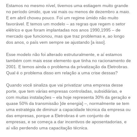
CONSÓRCIOS
Estamos no mesmo nível, tivemos uma estiagem muito grande
no período úmido, que vai mais ou menos de dezembro a maio.
CAMPANHAS SALARIAIS
E em abril choveu pouco. Foi um regime úmido não muito
favorável. E temos um modelo – as regras que regem o setor
COMUNICAÇÃO
elétrico e que foram implantadas nos anos 1990,1995 – de
mercado que funcionou, mas que traz problemas e, ao longo
PALAVRA DO MURILO
dos anos, o país vem sempre se ajustando [a isso].
NOTÍCIAS
Esse modelo não foi alterado estruturalmente, e aí estamos
também com mais esse elemento que tinha no racionamento de
CONTEÚDO ESPECIAL
2001. E temos ainda o problema da privatização da Eletrobras.
Qual é o problema disso em relação a uma crise dessas?
JORNAL DO ENGENHEIRO
Quando você sinaliza que vai privatizar uma empresa desse
AGENDA
porte, que tem várias empresas controladas, subsidiárias, e
com muitas instalações – ela hoje representa 30% da geração e
SEESP NOTÍCIAS
quase 50% da transmissão [de energia] –, normalmente se tem
uma estratégia de diminuir a capacidade técnica da empresa ou
NOTÍCIAS NO WHATSAPP
das empresas, porque a Eletrobras é um conjunto de
empresas, e se começa a dar incentivos de aposentadorias, e
FOTOS
aí vão perdendo uma capacitação técnica.