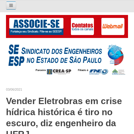
Pesquisar...
O SINDICATO
APRESENTAÇÃO
PALAVRA DO PRESIDENTE
DIRETORIA
DIRETORIA
03/06/2021
LIVRO GESTÃO 2026-2029
Vender Eletrobras em crise
SUBSEDES SINDICAIS
hídrica histórica é tiro no
GALERIA EX-PRESIDENTES
escuro, diz engenheiro da
ORGANOGRAMA