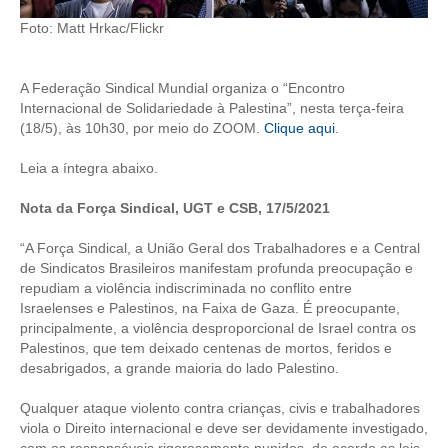
Foto: Matt Hrkac/Flickr
CONTRIBUIÇÕES
CONTRIBUIÇÃO ASSISTENCIAL
A Federação Sindical Mundial organiza o “Encontro
Internacional de Solidariedade à Palestina”, nesta terça-feira
CONTRIBUIÇÃO ASSOCIATIVA OU ANUIDADE DE SÓCIO
(18/5), às 10h30, por meio do ZOOM.
Clique aqui
.
CONTRIBUIÇÃO SINDICAL URBANA
Leia a íntegra abaixo.
REVISÃO DE APOSENTADORIA
Nota da Força Sindical, UGT e CSB, 17/5/2021
FGTS EXPURGOS
“A Força Sindical, a União Geral dos Trabalhadores e a Central
de Sindicatos Brasileiros manifestam profunda preocupação e
FGTS CORREÇÃO
repudiam a violência indiscriminada no conflito entre
Israelenses e Palestinos, na Faixa de Gaza. É preocupante,
LEGISLAÇÃO
principalmente, a violência desproporcional de Israel contra os
Palestinos, que tem deixado centenas de mortos, feridos e
LEI 4.950-A/1966 – PISO SALARIAL
desabrigados, a grande maioria do lado Palestino.
LEI 5.194/1966 – REGULAMENTAÇÃO DA PROFISSÃO
Qualquer ataque violento contra crianças, civis e trabalhadores
viola o Direito internacional e deve ser devidamente investigado,
LEI 6.496/1977 – ART