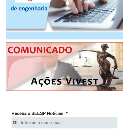
PUBLICAÇÕES
PUBLICIDADE
MANUAL DE REDAÇÃO
RELEASES
CONTATO
CADASTRO
ASSOCIE-SE
ATUALIZAÇÃO CADASTRAL
NÚCLEO JOVEM
Receba o SEESP Notícias
*