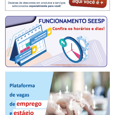
CONSÓRCIOS
CAMPANHAS SALARIAIS
COMUNICAÇÃO
PALAVRA DO MURILO
NOTÍCIAS
CONTEÚDO ESPECIAL
JORNAL DO ENGENHEIRO
AGENDA
SEESP NOTÍCIAS
NOTÍCIAS NO WHATSAPP
FOTOS