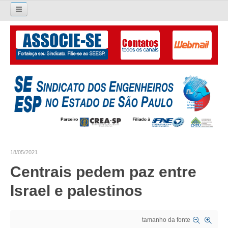
Pesquisar...
O SINDICATO
APRESENTAÇÃO
PALAVRA DO PRESIDENTE
DIRETORIA
DIRETORIA
18/05/2021
LIVRO GESTÃO 2026-2029
Centrais pedem paz entre
SUBSEDES SINDICAIS
Israel e palestinos
GALERIA EX-PRESIDENTES
tamanho da fonte
ORGANOGRAMA