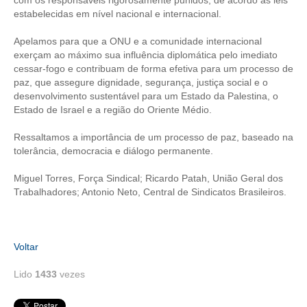
com os responsáveis rigorosamente punidos, de acordo as leis
estabelecidas em nível nacional e internacional.
RES 1.002/2002 – CÓDIGO DE ÉTICA
Apelamos para que a ONU e a comunidade internacional
HOMOLOGAÇÕES
exerçam ao máximo sua influência diplomática pelo imediato
cessar-fogo e contribuam de forma efetiva para um processo de
paz, que assegure dignidade, segurança, justiça social e o
PISO SALARIAL
desenvolvimento sustentável para um Estado da Palestina, o
Estado de Israel e a região do Oriente Médio.
FIQUE POR DENTRO
Ressaltamos a importância de um processo de paz, baseado na
OPORTUNIDADES
tolerância, democracia e diálogo permanente.
APRESENTAÇÃO
Miguel Torres, Força Sindical; Ricardo Patah, União Geral dos
Trabalhadores; Antonio Neto, Central de Sindicatos Brasileiros.
EMPREGO E ESTÁGIO
CARREIRA
Voltar
AUTÔNOMOS E SERVIÇOS
Lido
1433
vezes
NEWSLETTER
GUIA DAS ENGENHARIAS