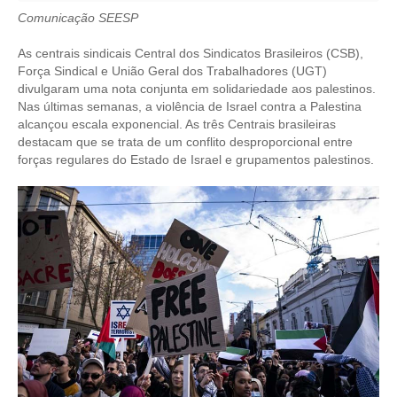
Comunicação SEESP
CRESCE BRASIL
As centrais sindicais Central dos Sindicatos Brasileiros (CSB),
CONSELHO TECNOLÓGICO
Força Sindical e União Geral dos Trabalhadores (UGT)
divulgaram uma nota conjunta em solidariedade aos palestinos.
HISTÓRICO E ATUAÇÃO
Nas últimas semanas, a violência de Israel contra a Palestina
alcançou escala exponencial. As três Centrais brasileiras
COMPOSIÇÃO
destacam que se trata de um conflito desproporcional entre
forças regulares do Estado de Israel e grupamentos palestinos.
CONSELHOS ASSESSORES
PERSONALIDADES DA TECNOLOGIA
NÚCLEO DA MULHER ENGENHEIRA
TRANSPARÊNCIA
JURÍDICO
CONSULTORIA
ACORDOS, CONVENÇÕES E DISSÍDIOS