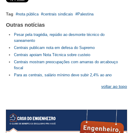
CONTATO
Tag
nota pública
centrais sindicais
Palestina
CURSOS
Outras notícias
Pesar pela tragédia, repúdio ao desmonte técnico do
ENGENHEIRO EMPREENDEDOR
saneamento
Centrais publicam nota em defesa do Supremo
SEESP EDUCAÇÃO
Centrais apoiam Nota Técnica sobre custeio
PLATAFORMAS GRATUITAS
Centrais mostram preocupações com amarras do arcabouço
fiscal
BENEFÍCIOS
Para as centrais, salário mínimo deve subir 2,4% ao ano
APOSENTADORIA
voltar ao topo
CONVÊNIOS
PLANO DE SAÚDE
SEESPPREV