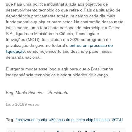
que haja uma política industrial aliada aos objetivos de
desenvolvimento tecnológico que retire o País da situação de
CONTATO
dependência praticamente total num campo cada dia mais
fundamental a qualquer outro setor. Na contramão dessa meta,
CURSOS
infelizmente, uma fabricante nacional de microchips, a Ceitec
S.A., ligada ao Ministério da Ciência, Tecnologia e​
ENGENHEIRO EMPREENDEDOR
Inovações (MCTI), foi incluída em 2020 no programa de
privatização do governo federal e
entrou em processo de
SEESP EDUCAÇÃO
liquidação
, sendo hoje incerto seu destino e papel nessa
demanda nacional.
PLATAFORMAS GRATUITAS
É urgente mudar esse jogo e agir para que o Brasil tenha
BENEFÍCIOS
independência tecnológica e oportunidades de avanço.
APOSENTADORIA
Eng. Murilo Pinheiro – Presidente
CONVÊNIOS
Lido
10189
vezes
PLANO DE SAÚDE
Tag
palavra do murilo
50 anos do primeiro chip brasileiro
CT&I
SEESPPREV