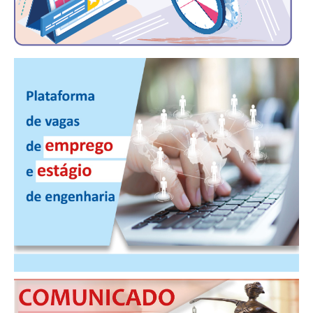
PUBLICAÇÕES
PUBLICIDADE
MANUAL DE REDAÇÃO
RELEASES
CONTATO
CADASTRO
ASSOCIE-SE
ATUALIZAÇÃO CADASTRAL
NÚCLEO JOVEM