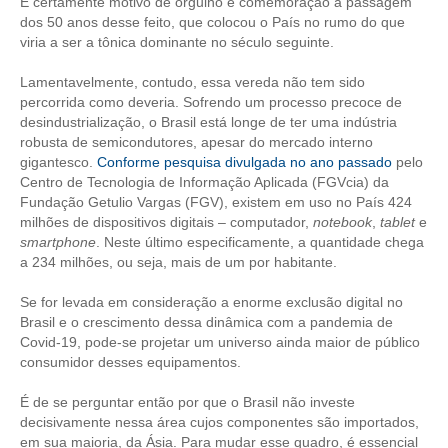
É certamente motivo de orgulho e comemoração a passagem
dos 50 anos desse feito, que colocou o País no rumo do que
RES 1.002/2002 – CÓDIGO DE ÉTICA
viria a ser a tônica dominante no século seguinte.
HOMOLOGAÇÕES
Lamentavelmente, contudo, essa vereda não tem sido
percorrida como deveria. Sofrendo um processo precoce de
PISO SALARIAL
desindustrialização, o Brasil está longe de ter uma indústria
robusta de semicondutores, apesar do mercado interno
FIQUE POR DENTRO
gigantesco.
Conforme pesquisa divulgada no ano passado
pelo
Centro de Tecnologia de Informação Aplicada (FGVcia) da
OPORTUNIDADES
Fundação Getulio Vargas (FGV), existem em uso no País 424
milhões de dispositivos digitais – computador,
notebook
,
tablet
e
smartphone
. Neste último especificamente, a quantidade chega
APRESENTAÇÃO
a 234 milhões, ou seja, mais de um por habitante.
EMPREGO E ESTÁGIO
Se for levada em consideração a enorme exclusão digital no
Brasil e o crescimento dessa dinâmica com a pandemia de
CARREIRA
Covid-19, pode-se projetar um universo ainda maior de público
consumidor desses equipamentos.
AUTÔNOMOS E SERVIÇOS
É de se perguntar então por que o Brasil não investe
NEWSLETTER
decisivamente nessa área cujos componentes são importados,
em sua maioria, da Ásia. Para mudar esse quadro, é essencial
GUIA DAS ENGENHARIAS