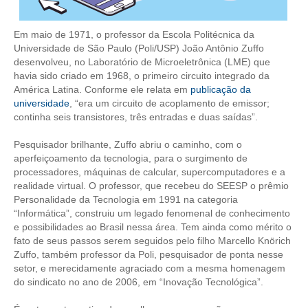
CONTRIBUIÇÕES
Em maio de 1971, o professor da Escola Politécnica da
Universidade de São Paulo (Poli/USP) João Antônio Zuffo
CONTRIBUIÇÃO ASSISTENCIAL
desenvolveu, no Laboratório de Microeletrônica (LME) que
havia sido criado em 1968, o primeiro circuito integrado da
CONTRIBUIÇÃO ASSOCIATIVA OU ANUIDADE DE SÓCIO
América Latina. Conforme ele relata em
publicação da
universidade
, “era um circuito de acoplamento de emissor;
CONTRIBUIÇÃO SINDICAL URBANA
continha seis transistores, três entradas e duas saídas”.
REVISÃO DE APOSENTADORIA
Pesquisador brilhante, Zuffo abriu o caminho, com o
aperfeiçoamento da tecnologia, para o surgimento de
FGTS EXPURGOS
processadores, máquinas de calcular, supercomputadores e a
realidade virtual. O professor, que recebeu do SEESP o prêmio
FGTS CORREÇÃO
Personalidade da Tecnologia em 1991 na categoria
“Informática”, construiu um legado fenomenal de conhecimento
LEGISLAÇÃO
e possibilidades ao Brasil nessa área. Tem ainda como mérito o
fato de seus passos serem seguidos pelo filho Marcello Knörich
LEI 4.950-A/1966 – PISO SALARIAL
Zuffo, também professor da Poli, pesquisador de ponta nesse
setor, e merecidamente agraciado com a mesma homenagem
LEI 5.194/1966 – REGULAMENTAÇÃO DA PROFISSÃO
do sindicato no ano de 2006, em “Inovação Tecnológica”.
LEI 6.496/1977 – ART