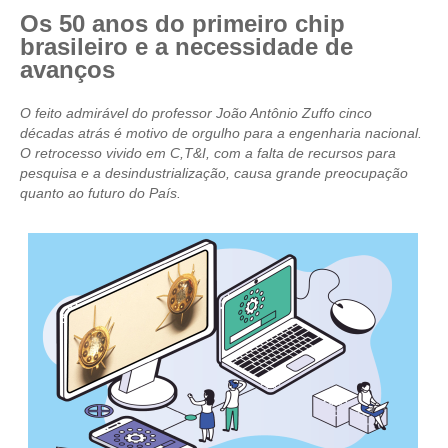
Os 50 anos do primeiro chip
CRESCE BRASIL
brasileiro e a necessidade de
avanços
CONSELHO TECNOLÓGICO
O feito admirável do professor João Antônio Zuffo cinco
HISTÓRICO E ATUAÇÃO
décadas atrás é motivo de orgulho para a engenharia nacional.
O retrocesso vivido em C,T&I, com a falta de recursos para
COMPOSIÇÃO
pesquisa e a desindustrialização, causa grande preocupação
quanto ao futuro do País.
CONSELHOS ASSESSORES
PERSONALIDADES DA TECNOLOGIA
NÚCLEO DA MULHER ENGENHEIRA
TRANSPARÊNCIA
JURÍDICO
CONSULTORIA
ACORDOS, CONVENÇÕES E DISSÍDIOS