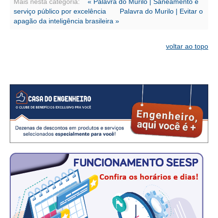
CONSÓRCIOS
Mais nesta categoria:
« Palavra do Murilo | Saneamento é
serviço público por excelência
Palavra do Murilo | Evitar o
CAMPANHAS SALARIAIS
apagão da inteligência brasileira »
COMUNICAÇÃO
voltar ao topo
PALAVRA DO MURILO
NOTÍCIAS
CONTEÚDO ESPECIAL
JORNAL DO ENGENHEIRO
AGENDA
SEESP NOTÍCIAS
NOTÍCIAS NO WHATSAPP
FOTOS