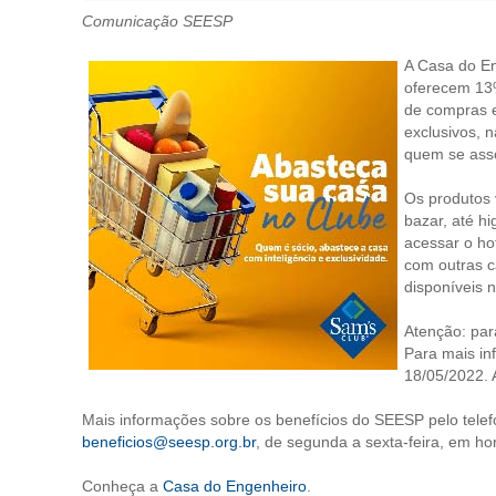
Comunicação SEESP
A Casa do En
oferecem 13%
de compras e
exclusivos, 
quem se ass
Os produtos 
bazar, até hi
acessar o hot
com outras 
disponíveis 
Atenção: par
Para mais in
18/05/2022. 
Mais informações sobre os benefícios do SEESP pelo tele
beneficios@seesp.org.br
, de segunda a sexta-feira, em hor
Conheça a
Casa do Engenheiro
.