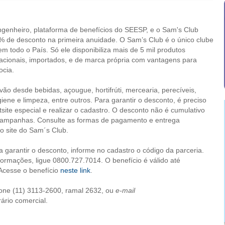
genheiro, plataforma de benefícios do SEESP, e o Sam's Club
 de desconto na primeira anuidade. O Sam’s Club é o único clube
m todo o País. Só ele disponibiliza mais de 5 mil produtos
nacionais, importados, e de marca própria com vantagens para
ocia.
vão desde bebidas, açougue, hortifrúti, mercearia, perecíveis,
giene e limpeza, entre outros. Para garantir o desconto, é preciso
site especial e realizar o cadastro. O desconto não é cumulativo
campanhas. Consulte as formas de pagamento e entrega
no site do Sam´s Club.
a garantir o desconto, informe no cadastro o código da parceria.
formações, ligue 0800.727.7014. O benefício é válido até
Acesse o benefício
neste link
.
fone (11) 3113-2600, ramal 2632, ou
e-mail
ário comercial.